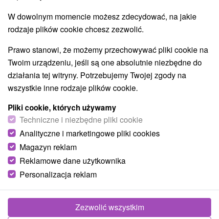
Najlepiej sprzedające
W dowolnym momencie możesz zdecydować, na jakie
rodzaje plików cookie chcesz zezwolić.
Prawo stanowi, że możemy przechowywać pliki cookie na
Wsie i miasta
Twoim urządzeniu, jeśli są one absolutnie niezbędne do
działania tej witryny. Potrzebujemy Twojej zgody na
Pokaż wszystko
Zuberec
(116)
Terchová
(105)
wszystkie inne rodzaje plików cookie.
Y
NAJDROŻSZE
NA PODSTAWIE OCEN
NAJTAŃSZE
Pliki cookie, których używamy
Techniczne i niezbędne pliki cookie
Analityczne i marketingowe pliki cookies
Magazyn reklam
Reklamowe dane użytkownika
Personalizacja reklam
Zezwolić wszystkim