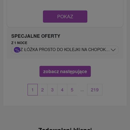
POKAZ
SPECJALNE OFERTY
Z 1 NOCE
%
Z ŁÓŻKA PROSTO DO KOLEJKI NA CHOPOK: WIDOK Z J
zobacz następujące
...
1
2
3
4
5
219
Zadowoleni klienci