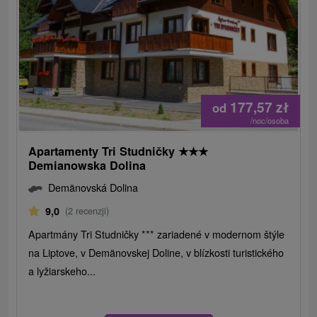
177,57
zł
od
/noc/osoba
Apartamenty Tri Studničky
★
★
★
Demianowska Dolina
Demänovská Dolina
9,0
(2 recenzji)
Apartmány Tri Studničky *** zariadené v modernom štýle
na Liptove, v Demänovskej Doline, v blízkosti turistického
a lyžiarskeho...