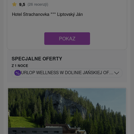
9,5
(26 recenzji)
Hotel Strachanovka *** Liptovský Ján
POKAZ
SPECJALNE OFERTY
Z 1 NOCE
%
URLOP WELLNESS W DOLINIE JAŃSKIEJ OFERUJĄCY P