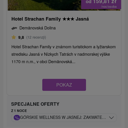
159,81
zł
od
/noc/osoba
Hotel Strachan Family
★
★
★
Jasná
Demänovská Dolina
9,8
(12 recenzji)
Hotel Strachan Family v známom turistickom a lyžiarskom
stredisku Jasná v Nízkych Tatrách v nadmorskej výške
1170 m n.m., v obci Demänovská...
POKAZ
SPECJALNE OFERTY
Z 1 NOCE
%
GÓRSKIE WELLNESS W JASNEJ: ZAKWATEROWANIE Z 