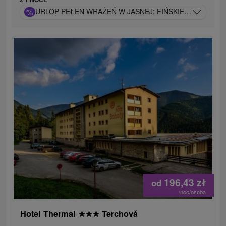
%
URLOP PEŁEN WRAŻEŃ W JASNEJ: FIŃSKIE KĄPIELISKO
196,43
zł
od
/noc/osoba
Hotel Thermal
★
★
★
Terchová