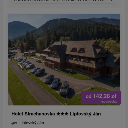
142,28
zł
od
/noc/osoba
Hotel Strachanovka
★
★
★
Liptovský Ján
Liptovský Ján