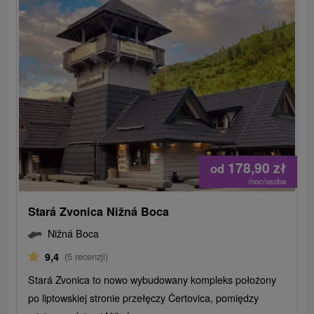
178,90
zł
od
/noc/osoba
Stará Zvonica Nižná Boca
Nižná Boca
9,4
(5 recenzji)
Stará Zvonica to nowo wybudowany kompleks położony
po liptowskiej stronie przełęczy Čertovica, pomiędzy