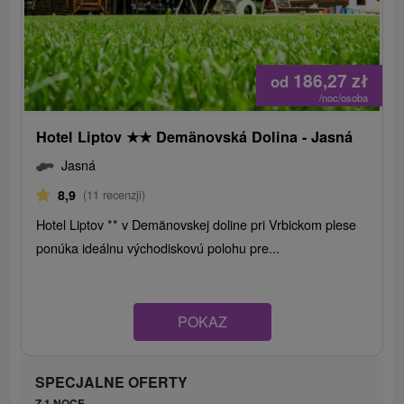
186,27
zł
od
/noc/osoba
Hotel Liptov
★
★
Demänovská Dolina - Jasná
Jasná
8,9
(11 recenzji)
Hotel Liptov ** v Demänovskej doline pri Vrbickom plese
ponúka ideálnu východiskovú polohu pre...
POKAZ
SPECJALNE OFERTY
Z 1 NOCE