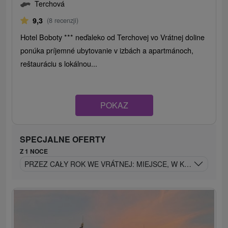
Terchová
9,3
(8 recenzji)
Hotel Boboty *** neďaleko od Terchovej vo Vrátnej doline
ponúka príjemné ubytovanie v izbách a apartmánoch,
reštauráciu s lokálnou...
POKAZ
SPECJALNE OFERTY
Z 1 NOCE
PRZEZ CAŁY ROK WE VRÁTNEJ: MIEJSCE, W KTÓRYM MO