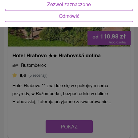
Zezwól zaznaczone
Odmówić
110,98
zł
od
/noc/osoba
Hotel Hrabovo
★
★
Hrabovská dolina
Ružomberok
9,6
(5 recenzji)
Hotel Hrabovo ** znajduje się w spokojnym sercu
przyrody, w Rużomberku, bezpośrednio w dolinie
Hrabovskiej, i oferuje przyjemne zakwaterowanie...
POKAZ