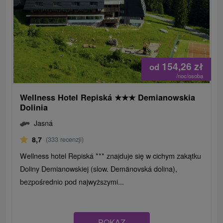
154,26
zł
od
/noc/osoba
Wellness Hotel Repiská
★
★
★
Demianowskia
Dolinia
Jasná
8,7
(333 recenzji)
Wellness hotel Repiská *** znajduje się w cichym zakątku
Doliny Demianowskiej (slow. Demänovská dolina),
bezpośrednio pod najwyższymi...
POKAZ