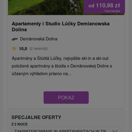
110,98
zł
od
/noc/osoba
Apartamenty i Studio Lúčky Demianowska
Dolina
Demänovská Dolina
10,0
(2 recenzji)
Apartmány a Štúdiá Lúčky, najvyššie ski-in a ski-out
položené apartmány a štúdia v Demänovskej Doline s
úžasným výhľadom priamo na...
POKAZ
SPECJALNE OFERTY
Z 2 NOCE
ZAKWATEROWANIE W APARTAMENTACH W TRADYCYJNYM W