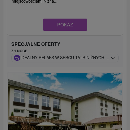
miejscowościami Nižná...
POKAZ
SPECJALNE OFERTY
Z 1 NOCE
%
IDEALNY RELAKS W SERCU TATR NIŻNYCH Z MINI WE