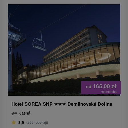
165,00
zł
od
/noc/osoba
Hotel SOREA SNP
★
★
★
Demänovská Dolina
Jasná
8,9
(299 recenzji)