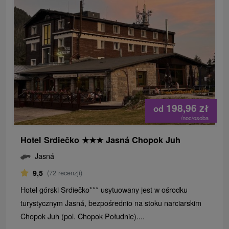
198,96
zł
od
/noc/osoba
Hotel Srdiečko
★
★
★
Jasná Chopok Juh
Jasná
9,5
(72 recenzji)
Hotel górski Srdiečko*** usytuowany jest w ośrodku
turystycznym Jasná, bezpośrednio na stoku narciarskim
Chopok Juh (pol. Chopok Południe)....