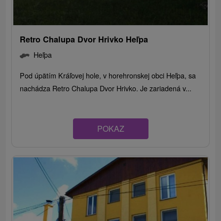
Retro Chalupa Dvor Hrivko Heľpa
Heľpa
Pod úpätím Kráľovej hole, v horehronskej obci Heľpa, sa
nachádza Retro Chalupa Dvor Hrivko. Je zariadená v...
POKAZ