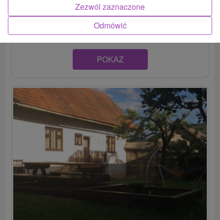
Zezwól zaznaczone
Pod úpätím Kráľovej hole, v horehronskej obci Heľpa, sa
nachádza hotel s rovnomenným názvom. Hosťom...
Odmówić
POKAZ