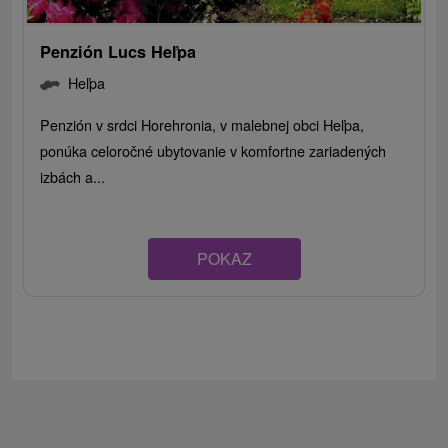
Penzión Lucs Heľpa
Heľpa
Penzión v srdci Horehronia, v malebnej obci Heľpa,
ponúka celoročné ubytovanie v komfortne zariadených
izbách a...
POKAZ