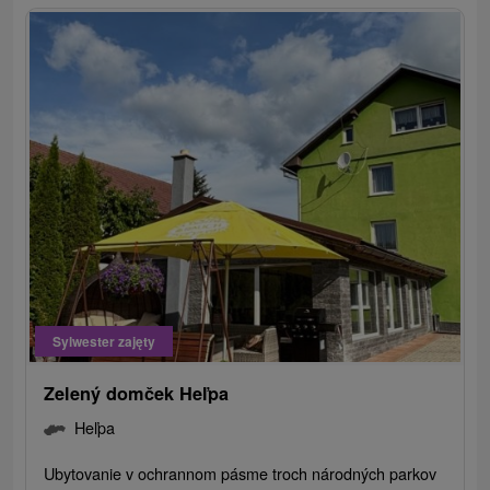
Sylwester zajęty
Zelený domček Heľpa
Heľpa
Ubytovanie v ochrannom pásme troch národných parkov