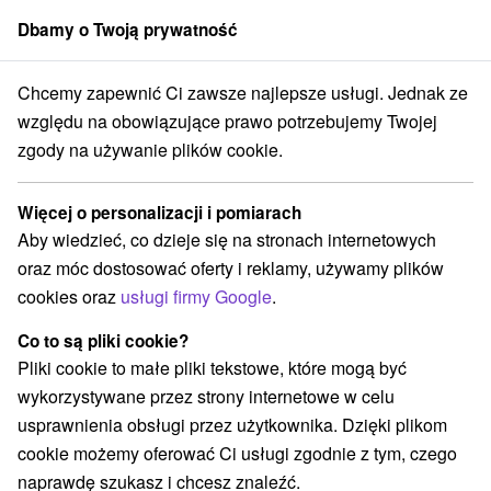
Dbamy o Twoją prywatność
członek grupy
Sorger
Chcemy zapewnić Ci zawsze najlepsze usługi. Jednak ze
nie na Słowacji
Stredné Slovensko
Banskobystrický kraj
Heľpa
względu na obowiązujące prawo potrzebujemy Twojej
zgody na używanie plików cookie.
Najtańsze zakwaterowanie na
Słowacji Heľpa
Więcej o personalizacji i pomiarach
Aby wiedzieć, co dzieje się na stronach internetowych
Kategorie
oraz móc dostosować oferty i reklamy, używamy plików
cookies oraz
usługi firmy Google
.
Wszystkie kategorie
Hotele na Slovacji
(1)
Chaty na prenájom
Penzióny
Priváty
(1)
(2)
(1)
Co to są pliki cookie?
Pliki cookie to małe pliki tekstowe, które mogą być
wykorzystywane przez strony internetowe w celu
Wybierz lokalizację lub datę
usprawnienia obsługi przez użytkownika. Dzięki plikom
cookie możemy oferować Ci usługi zgodnie z tym, czego
O
NAJDROŻSZE
NA PODSTAWIE OCEN
NAJTAŃSZE
naprawdę szukasz i chcesz znaleźć.