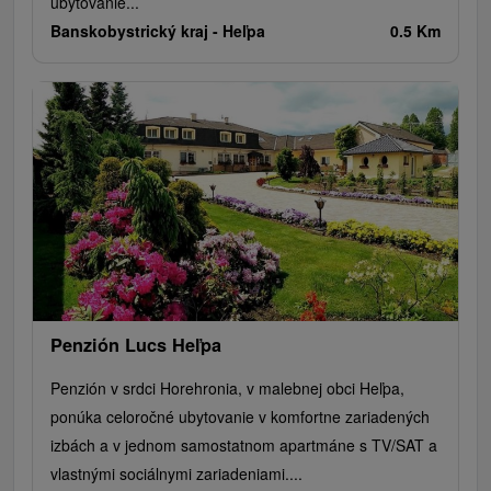
ubytovanie...
Banskobystrický kraj -
Heľpa
0.5 Km
Penzión Lucs Heľpa
Penzión v srdci Horehronia, v malebnej obci Heľpa,
ponúka celoročné ubytovanie v komfortne zariadených
izbách a v jednom samostatnom apartmáne s TV/SAT a
vlastnými sociálnymi zariadeniami....