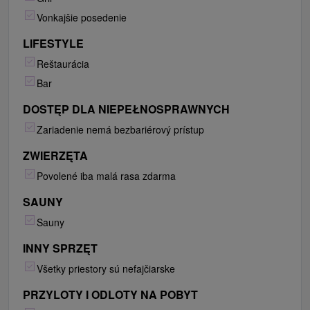
Vonkajšie posedenie
LIFESTYLE
Reštaurácia
Bar
DOSTĘP DLA NIEPEŁNOSPRAWNYCH
Zariadenie nemá bezbariérový prístup
ZWIERZĘTA
Povolené iba malá rasa zdarma
SAUNY
Sauny
INNY SPRZĘT
Všetky priestory sú nefajčiarske
PRZYLOTY I ODLOTY NA POBYT