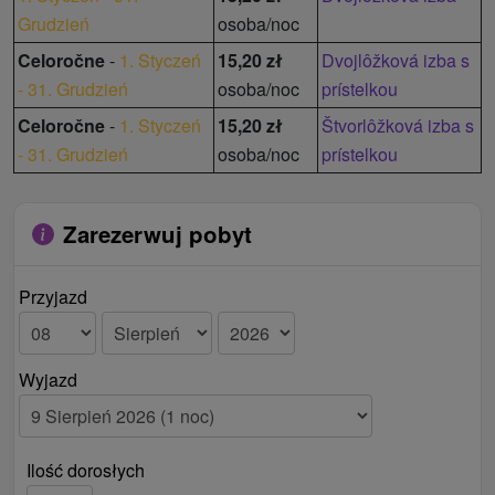
Grudzień
osoba/noc
Celoročne
-
1. Styczeń
15,20 zł
Dvojlôžková izba s
- 31. Grudzień
osoba/noc
prístelkou
Celoročne
-
1. Styczeń
15,20 zł
Štvorlôžková izba s
- 31. Grudzień
osoba/noc
prístelkou
Zarezerwuj pobyt
Przyjazd
Wyjazd
Ilość dorosłych