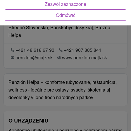
Zezwól zaznaczone
Odmówić
Lokalizacja
Stredné Slovensko, Banskobystrický kraj, Brezno,
Heľpa
+421 48 618 67 93
+421 907 885 841
penzion@majk.sk
www.penzion.majk.sk
Penzión Heľpa – komfortné iubytovanie, reštaurácia,
wellness - ideálne pre oslavy, svadby, školenia aj
dovolenky v lone troch národných parkov
O URZĄDZENIU
Komfortné ubytovanie v penzióne v ochrannom pásme