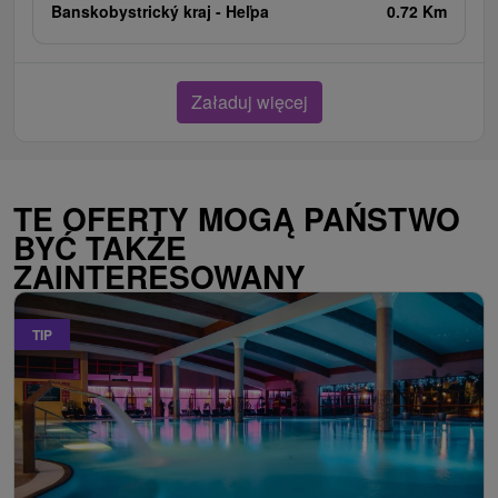
Banskobystrický kraj -
Heľpa
0.72 Km
Załaduj więcej
TE OFERTY MOGĄ PAŃSTWO
BYĆ TAKŻE
ZAINTERESOWANY
TIP