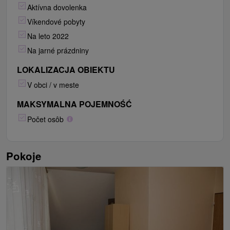
Aktívna dovolenka
Víkendové pobyty
Na leto 2022
Na jarné prázdniny
LOKALIZACJA OBIEKTU
V obci / v meste
MAKSYMALNA POJEMNOŚĆ
Počet osôb
Pokoje