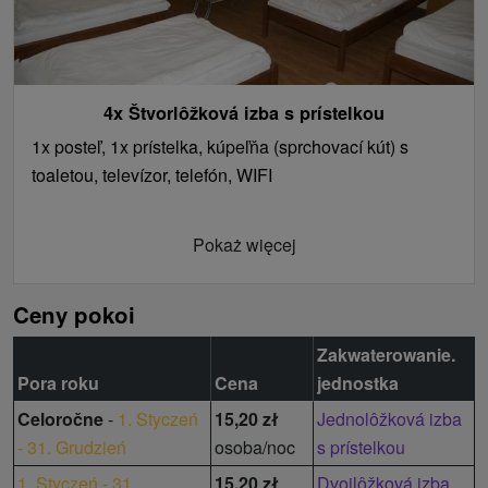
4x Štvorlôžková izba s prístelkou
1x posteľ, 1x prístelka, kúpeľňa (sprchovací kút) s
toaletou, televízor, telefón, WIFI
Pokaż więcej
Ceny pokoi
Zakwaterowanie.
Pora roku
Cena
jednostka
Celoročne
-
1. Styczeń
15,20 zł
Jednolôžková izba
- 31. Grudzień
osoba/noc
s prístelkou
1. Styczeń - 31.
15,20 zł
Dvojlôžková izba