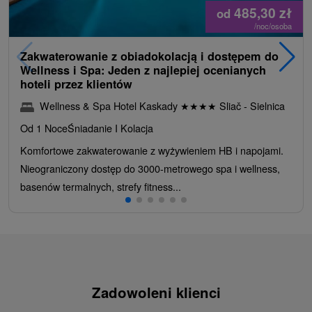
485,30
zł
od
/noc/osoba
Zakwaterowanie z obiadokolacją i dostępem do
Wellness i Spa: Jeden z najlepiej ocenianych
hoteli przez klientów
Wellness & Spa Hotel Kaskady
★
★
★
★
Sliač - Sielnica
Od 1 Noce
Śniadanie I Kolacja
Komfortowe zakwaterowanie z wyżywieniem HB i napojami.
Nieograniczony dostęp do 3000-metrowego spa i wellness,
basenów termalnych, strefy fitness...
Zadowoleni klienci