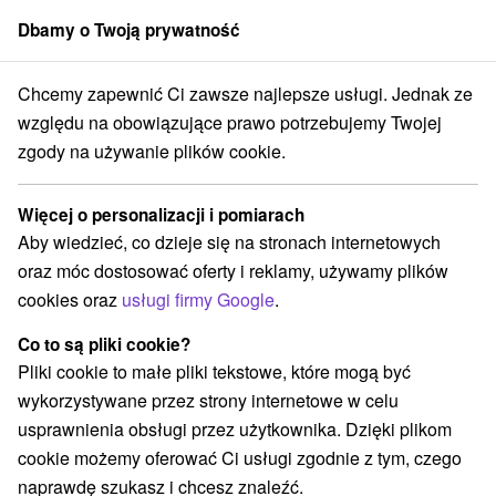
Dbamy o Twoją prywatność
członek grupy
Sorger
Chcemy zapewnić Ci zawsze najlepsze usługi. Jednak ze
edné Slovensko
Banskobystrický kraj
Heľpa
Penzión Majk Heľpa
względu na obowiązujące prawo potrzebujemy Twojej
zgody na używanie plików cookie.
Penzión Majk Heľpa
Heľpa
Więcej o personalizacji i pomiarach
Aby wiedzieć, co dzieje się na stronach internetowych
oraz móc dostosować oferty i reklamy, używamy plików
REZERWACJA I WYBÓR OFERTY
cookies oraz
usługi firmy Google
.
Skontaktuj się bezpośrednio z właścicielem.
Co to są pliki cookie?
Przejdź do lokalizacji
Pliki cookie to małe pliki tekstowe, które mogą być
wykorzystywane przez strony internetowe w celu
O URZĄDZENIA
SPRZĘT
usprawnienia obsługi przez użytkownika. Dzięki plikom
cookie możemy oferować Ci usługi zgodnie z tym, czego
naprawdę szukasz i chcesz znaleźć.