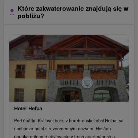
Które zakwaterowanie znajdują się w
pobliżu?
Hotel Heľpa
Pod úpätím Kráľovej hole, v horehronskej obci Heľpa, sa
nachádza hotel s rovnomenným názvom. Hosťom
ponúka príjemné ubytovanie v troch apartmánoch a