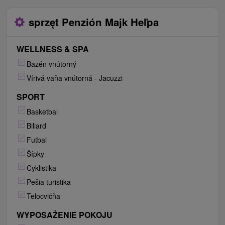
sprzęt Penzión Majk Heľpa
WELLNESS & SPA
Bazén vnútorný
Vírivá vaňa vnútorná - Jacuzzi
SPORT
Basketbal
Biliard
Futbal
Šípky
Cyklistika
Pešia turistika
Telocvičňa
WYPOSAŻENIE POKOJU