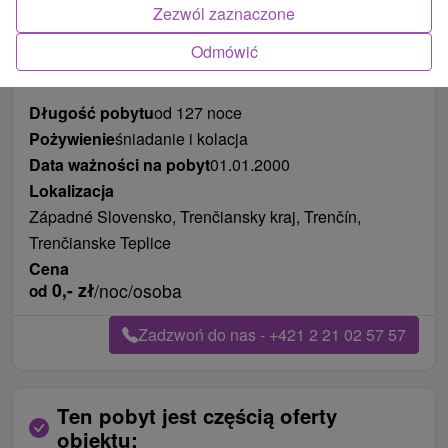
Zezwól zaznaczone
Zdjęcia od klientów
+5
Odmówić
Długość pobytu
od 127 noce
Pożywienie
śniadanie i kolacja
Data ważności na pobyt
01.01.2000
Lokalizacja
Západné Slovensko, Trenčiansky kraj, Trenčín,
Trenčianske Teplice
Cena
0,-
zł
/noc/osoba
od
Zadzwoń do nas - +421 2 21 02 57 57
Ten pobyt jest częścią oferty
obiektu: