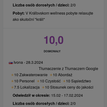
parking monitorowany 9 € / noc w hotelu (10
Liczba osób dorosłych / dzieci:
2/0
miejsc, rezerwacja z wyprzedzeniem), parking
Pobyt:
V Kráľovskom wellness pobyte relaxujte
monitorowany 50 m od hotelu 4 € / noc
ako skutoční "králi"
zwierzę domowe 15 € / noc
10,0
DOSKONAŁY
Ivona - 28.3.2024
Tłumaczenie z Tłumaczem Google
★
10 Zakwaterowanie
★
10 Abordaż
★
10 Personel
★
10 Czystość
★
10 Sąsiedztwo
★
7.5 Lokalizacja
★
10 Stosunek ceny do jakości
Odwiedził w okresie:
15.02 - 17.02.2024
Liczba osób dorosłych / dzieci:
2/0