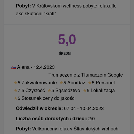
Pobyt:
V Kráľovskom wellness pobyte relaxujte
ako skutoční "králi"
5,0
ŚREDNI
Alena - 12.4.2023
Tłumaczenie z Tłumaczem Google
★
5 Zakwaterowanie
★
5 Abordaż
★
5 Personel
★
7.5 Czystość
★
5 Sąsiedztwo
★
5 Lokalizacja
★
5 Stosunek ceny do jakości
Odwiedził w okresie:
07.04 - 10.04.2023
Liczba osób dorosłych / dzieci:
2/0
Pobyt:
Veľkonočný relax v Štiavnických vrchoch