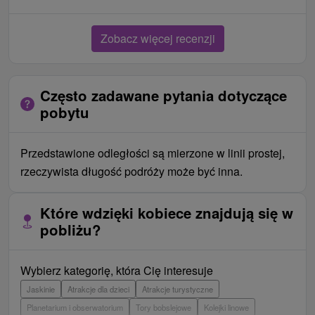
Zobacz więcej recenzji
Często zadawane pytania dotyczące
pobytu
Przedstawione odległości są mierzone w linii prostej,
rzeczywista długość podróży może być inna.
Które wdzięki kobiece znajdują się w
pobliżu?
Wybierz kategorię, która Cię interesuje
Jaskinie
Atrakcje dla dzieci
Atrakcje turystyczne
Planetarium i obserwatorium
Tory bobslejowe
Kolejki linowe