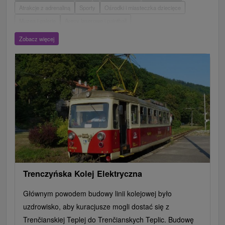
Atrakcje z adrenaliną
Sporty
Ośrodki i miasteczka dziecięce
Muzea i galerie
Areny laserowe i paintball
Wieże obserwacyjne i chodniki
Ogrody zoologiczne i fermy zwierząt
Zobacz więcej
Escaperoom
Aquaparki, baseny
Zamki, pałace, ruiny
Skanseny
Ogrody botaniczne
Parki miejskie i zamkowe
Loty widokowe i rejsy wycieczkowe
Tarcze
Jeziora, jeziora, zbiorniki wodne
Zabytki techniki
Pomniki
Wodospady
Kościoły drewniane
Źródła
Teatry
Jazda konna
Túry a turistické chodníky
Zamki
Chaty górskie
Miejsca sakralne
Rafting, rafting, rafting
Obiekty architektoniczne
Ośrodek narciarski
Pola golfowe
Tory gokartowe
Amfiteatry i kina w przyrodzie
Szlaki winne
Cyklotrasy
Trenczyńska Kolej Elektryczna
Głównym powodem budowy linii kolejowej było
uzdrowisko, aby kuracjusze mogli dostać się z
Trenčianskiej Teplej do Trenčianskych Teplic. Budowę