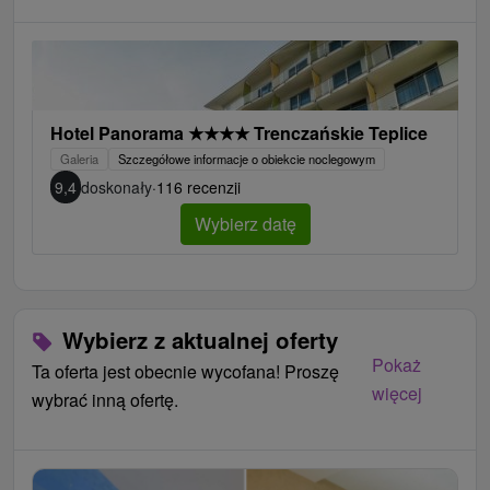
Hotel Panorama
★
★
★
★
Trenczańskie Teplice
Galeria
Szczegółowe informacje o obiekcie noclegowym
9,4
doskonały
·
116 recenzji
Wybierz datę
Wybierz z aktualnej oferty
Pokaż
Ta oferta jest obecnie wycofana! Proszę
więcej
wybrać inną ofertę.