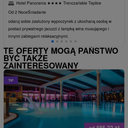
Hotel Panorama
★
★
★
★
Trenczańskie Teplice
Od 2 Noce
Śniadanie
odaruj sobie zasłużony wypoczynek z ukochaną osobą w
postaci prywatnego jacuzzi z lampką wina musującego i
innymi zabiegami relaksacyjnymi.
TE OFERTY MOGĄ PAŃSTWO
BYĆ TAKŻE
ZAINTERESOWANY
TIP
485,22
zł
od