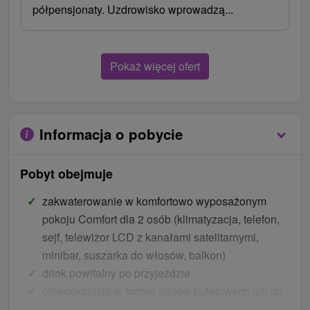
półpensjonaty. Uzdrowisko wprowadzą...
Pokaż więcej ofert
Informacja o pobycie
Pobyt obejmuje
zakwaterowanie w komfortowo wyposażonym
pokoju Comfort dla 2 osób (klimatyzacja, telefon,
sejf, telewizor LCD z kanałami satelitarnymi,
minibar, suszarka do włosów, balkon)
drink powitalny po przyjeździe
obiadokolacja w formie stołów bufetowych lub do
wyboru z menu