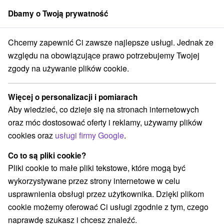
Dbamy o Twoją prywatność
członek grupy
Sorger
Chcemy zapewnić Ci zawsze najlepsze usługi. Jednak ze
lice
Jesienny pobyt Flexi Wellness. Korzystne ceny przedłużeń w zależ
względu na obowiązujące prawo potrzebujemy Twojej
zgody na używanie plików cookie.
Jesienny pobyt Flexi Wellness.
Korzystne ceny przedłużeń w
Więcej o personalizacji i pomiarach
zależności od ilości noclegów !
Aby wiedzieć, co dzieje się na stronach internetowych
Oferta wygasła! Wybierz poniżej z aktualnych ofert.
oraz móc dostosować oferty i reklamy, używamy plików
Hotel Panorama
★
★
★
★
Trenczańskie Teplice
cookies oraz
usługi firmy Google
.
Trenčianske Teplice
Co to są pliki cookie?
Pliki cookie to małe pliki tekstowe, które mogą być
Przejdź do lokalizacji
wykorzystywane przez strony internetowe w celu
usprawnienia obsługi przez użytkownika. Dzięki plikom
9,4
doskonały
116 recenzji
·
cookie możemy oferować Ci usługi zgodnie z tym, czego
naprawdę szukasz i chcesz znaleźć.