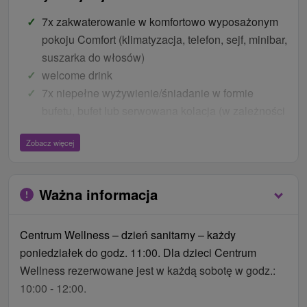
7x zakwaterowanie w komfortowo wyposażonym
pokoju Comfort (klimatyzacja, telefon, sejf, minibar,
suszarka do włosów)
welcome drink
7x niepełne wyżywienie/śniadanie w formie
bufetu, bufet lub serwowana kolacja (w zależności
od ilości gości)
Zobacz więcej
1x klasyczny masaż częściowy (20 min.)
1x okład torfowy (20 min)
1x okład parafinowy przez 20 min.
Ważna informacja
1x kąpiel z hydromasażem (20 min.)
1x relaksujący fotel do masażu Shia-tsu (20 min.)
Centrum Wellness – dzień sanitarny – każdy
3x tlenoterapia (40 min.)
poniedziałek do godz. 11:00. Dla dzieci Centrum
nieograniczony wstęp na bazen
Wellness rezerwowane jest w każdą sobotę w godz.:
nieograniczony dostęp do centrum fitness
10:00 - 12:00.
wejście do świata saun