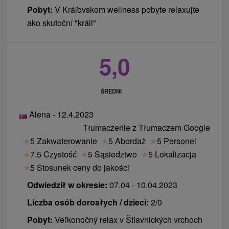
Pobyt:
V Kráľovskom wellness pobyte relaxujte
ako skutoční "králi"
5,0
ŚREDNI
Alena - 12.4.2023
Tłumaczenie z Tłumaczem Google
★
5 Zakwaterowanie
★
5 Abordaż
★
5 Personel
★
7.5 Czystość
★
5 Sąsiedztwo
★
5 Lokalizacja
★
5 Stosunek ceny do jakości
Odwiedził w okresie:
07.04 - 10.04.2023
Liczba osób dorosłych / dzieci:
2/0
Pobyt:
Veľkonočný relax v Štiavnických vrchoch