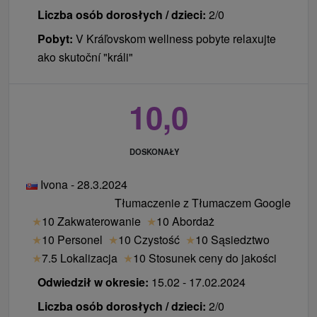
Liczba osób dorosłych / dzieci:
2/0
Pobyt:
V Kráľovskom wellness pobyte relaxujte
ako skutoční "králi"
10,0
DOSKONAŁY
Ivona - 28.3.2024
Tłumaczenie z Tłumaczem Google
★
10 Zakwaterowanie
★
10 Abordaż
★
10 Personel
★
10 Czystość
★
10 Sąsiedztwo
★
7.5 Lokalizacja
★
10 Stosunek ceny do jakości
Odwiedził w okresie:
15.02 - 17.02.2024
Liczba osób dorosłych / dzieci:
2/0