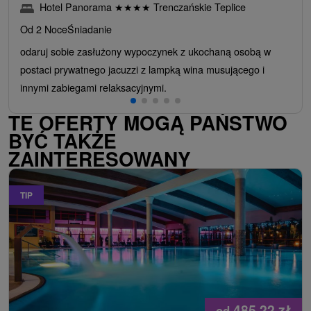
Hotel Panorama
★
★
★
★
Trenczańskie Teplice
Od 2 Noce
Śniadanie
odaruj sobie zasłużony wypoczynek z ukochaną osobą w
postaci prywatnego jacuzzi z lampką wina musującego i
innymi zabiegami relaksacyjnymi.
TE OFERTY MOGĄ PAŃSTWO
BYĆ TAKŻE
ZAINTERESOWANY
TIP
485,22
zł
od