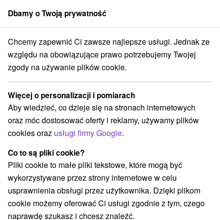
Dbamy o Twoją prywatność
członek grupy
Sorger
Chcemy zapewnić Ci zawsze najlepsze usługi. Jednak ze
lice
Energia, zdrowie i dobre samopoczucie nie tylko dla seniorów
względu na obowiązujące prawo potrzebujemy Twojej
zgody na używanie plików cookie.
Energia, zdrowie i dobre
samopoczucie nie tylko dla
Więcej o personalizacji i pomiarach
seniorów
Aby wiedzieć, co dzieje się na stronach internetowych
Hotel Panorama
★
★
★
★
Trenczańskie Teplice
oraz móc dostosować oferty i reklamy, używamy plików
Trenčianske Teplice
cookies oraz
usługi firmy Google
.
Co to są pliki cookie?
Wybierz datę
Pliki cookie to małe pliki tekstowe, które mogą być
wykorzystywane przez strony internetowe w celu
usprawnienia obsługi przez użytkownika. Dzięki plikom
Przejdź do lokalizacji
cookie możemy oferować Ci usługi zgodnie z tym, czego
naprawdę szukasz i chcesz znaleźć.