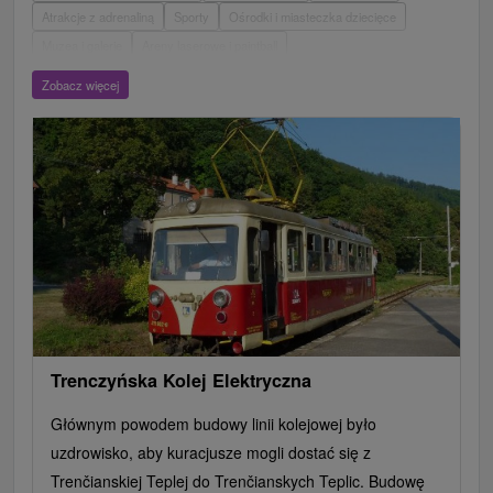
Atrakcje z adrenaliną
Sporty
Ośrodki i miasteczka dziecięce
Muzea i galerie
Areny laserowe i paintball
Wieże obserwacyjne i chodniki
Ogrody zoologiczne i fermy zwierząt
Zobacz więcej
Escaperoom
Aquaparki, baseny
Zamki, pałace, ruiny
Skanseny
Ogrody botaniczne
Parki miejskie i zamkowe
Loty widokowe i rejsy wycieczkowe
Tarcze
Jeziora, jeziora, zbiorniki wodne
Zabytki techniki
Pomniki
Wodospady
Kościoły drewniane
Źródła
Teatry
Jazda konna
Túry a turistické chodníky
Zamki
Chaty górskie
Miejsca sakralne
Rafting, rafting, rafting
Obiekty architektoniczne
Ośrodek narciarski
Pola golfowe
Tory gokartowe
Amfiteatry i kina w przyrodzie
Szlaki winne
Cyklotrasy
Trenczyńska Kolej Elektryczna
Głównym powodem budowy linii kolejowej było
uzdrowisko, aby kuracjusze mogli dostać się z
Trenčianskiej Teplej do Trenčianskych Teplic. Budowę