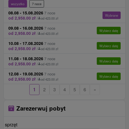
Internet:
WiFi w całym hotelu.
Ceny - Suplementy
wszystko
7 noce
Zwierzęta:
Zakwaterowanie ze zwierzątami
Płatne na miejscu w recepcji.
08.08 - 15.08.2026
7 noce
Wybrane
domowymi możliwe jest za opłatą.
od 2,958.00 zł
/
od 423.00 zł
opłata lokalna 2,20 € / osoba / noc
09.08 - 16.08.2026
7 noce
parking monitorowany 10 € / noc w hotelu (10
Wybierz datę
od 2,958.00 zł
/
od 423.00 zł
miejsc, rezerwacja z wyprzedzeniem), parking
10.08 - 17.08.2026
7 noce
monitorowany 50 m od hotelu 5 € / noc
Wybierz datę
od 2,958.00 zł
/
od 423.00 zł
zwierzę domowe 25 € / noc
11.08 - 18.08.2026
7 noce
późne wymeldowanie / wczesne zameldowanie
Wybierz datę
od 2,958.00 zł
/
od 423.00 zł
15 € / godz.
12.08 - 19.08.2026
7 noce
Wybierz datę
Ceny - Informacje
od 2,958.00 zł
/
od 423.00 zł
1
2
3
4
5
6
»
MOŻLIWE ROZSZERZENIE POBYTU Z
POŁPENSJONATEM I WEJŚCIE DO CENTRUM
WELLNESS MELISSA!
Zarezerwuj pobyt
sprzęt