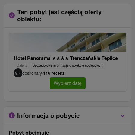
Ten pobyt jest częścią oferty
obiektu:
Hotel Panorama
★
★
★
★
Trenczańskie Teplice
Galeria
Szczegółowe informacje o obiekcie noclegowym
9,4
doskonały
·
116 recenzji
Wybierz datę
Informacja o pobycie
Pobyt obejmuje