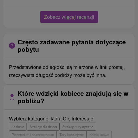
Zobacz więcej recenzji
Często zadawane pytania dotyczące
pobytu
Przedstawione odległości są mierzone w linii prostej,
rzeczywista długość podróży może być inna.
Które wdzięki kobiece znajdują się w
pobliżu?
Wybierz kategorię, która Cię interesuje
Jaskinie
Atrakcje dla dzieci
Atrakcje turystyczne
Planetarium i obserwatorium
Tory bobslejowe
Kolejki linowe