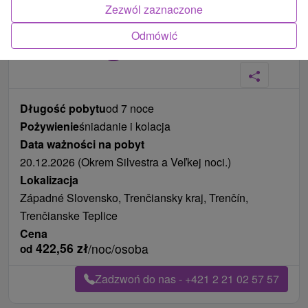
Zezwól zaznaczone
Odmówić
Zdjęcia od klientów
+5
Długość pobytu
od 7 noce
Pożywienie
śniadanie i kolacja
Data ważności na pobyt
20.12.2026 (Okrem Silvestra a Veľkej noci.)
Lokalizacja
Západné Slovensko, Trenčiansky kraj, Trenčín,
Trenčianske Teplice
Cena
422,56
zł
/noc/osoba
od
Zadzwoń do nas - +421 2 21 02 57 57