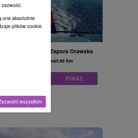
 zezwolić.
ą one absolutnie
dzaje plików cookie.
Rejsy widokowe - Zapora Orawska
Žilinský kraj -
Trstená
5.85 Km
POKAZ
Zezwolić wszystkim