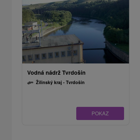
Vodná nádrž Tvrdošín
Žilinský kraj -
Tvrdošín
POKAZ