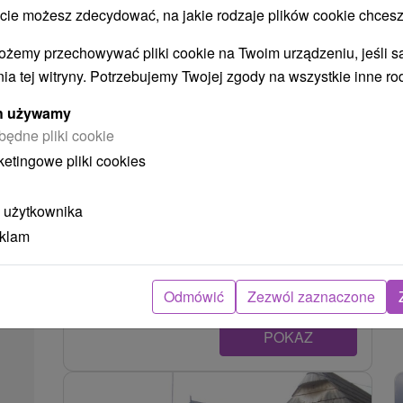
 możesz zdecydować, na jakie rodzaje plików cookie chcesz
ożemy przechowywać pliki cookie na Twoim urządzeniu, jeśli s
ia tej witryny. Potrzebujemy Twojej zgody na wszystkie inne ro
ych używamy
będne pliki cookie
Františková huta
ketingowe pliki cookies
Žilinský kraj -
Podbiel
5.24 Km
 użytkownika
Ruina továrenskej haly železiarne z roku 1836 v
eklam
katastrálnom území obce Nižná, približne 2 km
juhovýchodne od centra obce Podbiel. Budova
je...
Odmówić
Zezwól zaznaczone
POKAZ