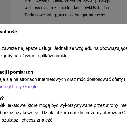
wellness (szlafrok, kapcie), kosmetyki Botanica.
Dodatkowe usługi, takie jak hangar na łodzie,...
watność
zawsze najlepsze usługi. Jednak ze względu na obowiązując
 zgody na używanie plików cookie.
➝ Pokračovať v prehl
acji i pomiarach
eje się na stronach internetowych oraz móc dostosować oferty 
usługi firmy Google
.
Wdzięki kobiece Blisko
e?
 pliki tekstowe, które mogą być wykorzystywane przez strony int
i przez użytkownika. Dzięki plikom cookie możemy oferować Ci
 szukasz i chcesz znaleźć.