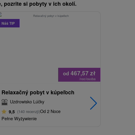
, pozrite si pobyty v ich okolí.
Náš TIP
Náš TIP
467,57
zł
od
/noc/osoba
Relaxačný pobyt v kúpeľoch
Wellness
Relaks, 
Uzdrowisko Lúčky
samopocz
rodziny
Od 2 Noce
9,5
(140 recenzji)
Pełne Wyżywienie
Uzdrow
9,4
(165