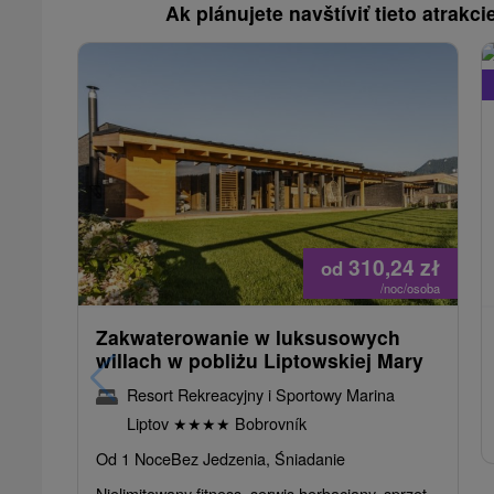
Ak plánujete navštíviť tieto atrakcie
310,24
zł
od
/noc/osoba
Zakwaterowanie w luksusowych
willach w pobliżu Liptowskiej Mary
Resort Rekreacyjny i Sportowy Marina
Liptov
★
★
★
★
Bobrovník
Od 1 Noce
Bez Jedzenia, Śniadanie
Nielimitowany fitness, serwis herbaciany, sprzęt