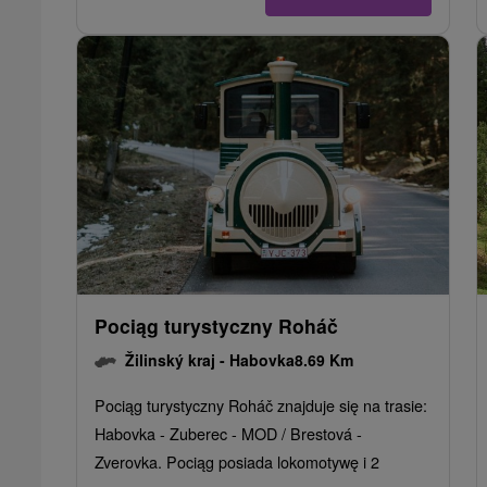
Pociąg turystyczny Roháč
Žilinský kraj -
Habovka
8.69 Km
Pociąg turystyczny Roháč znajduje się na trasie:
Habovka - Zuberec - MOD / Brestová -
Zverovka. Pociąg posiada lokomotywę i 2