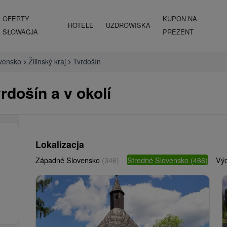
OFERTY
KUPON NA
HOTELE
UZDROWISKA
SŁOWACJA
PREZENT
vensko
Žilinský kraj
Tvrdošín
rdošín a v okolí
Lokalizacja
Západné Slovensko
(346)
Stredné Slovensko
(466)
Vý