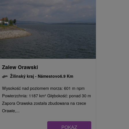
Zalew Orawski
Žilinský kraj -
Námestovo
6.9 Km
Wysokość nad poziomem morza: 601 m npm
Powierzchnia: 1187 km² Głębokość: ponad 30 m
Zapora Orawska została zbudowana na rzece
Orawie,...
POKAZ