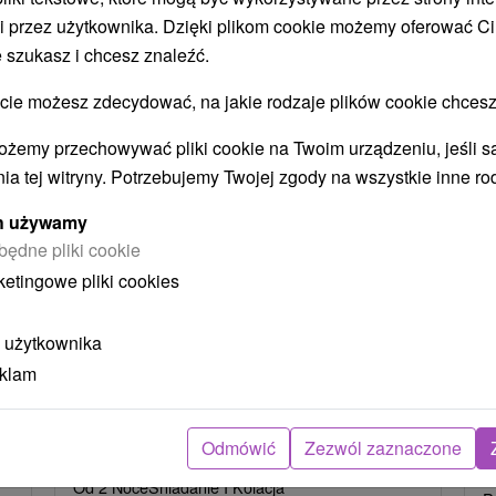
i przez użytkownika. Dzięki plikom cookie możemy oferować Ci
STWO BYĆ TAKŻE ZAINTERESO
 szukasz i chcesz znaleźć.
 możesz zdecydować, na jakie rodzaje plików cookie chcesz
ożemy przechowywać pliki cookie na Twoim urządzeniu, jeśli s
ia tej witryny. Potrzebujemy Twojej zgody na wszystkie inne ro
ych używamy
będne pliki cookie
ketingowe pliki cookies
zł
404,77
zł
od
oba
/noc/osoba
 użytkownika
Intensywny pobyt MINI RELAX:
P
eklam
n
Szybka i skuteczna ucieczka od
r
stresu
Odmówić
Zezwól zaznaczone
Hotel Flóra
★
★
★
Trenczańskie Teplice
O
Od 2 Noce
Śniadanie I Kolacja