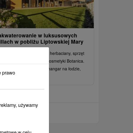
akwaterowanie w luksusowych
illach w pobliżu Liptowskiej Mary
elimitowany fitness, serwis herbaciany, sprzęt
llness (szlafrok, kapcie), kosmetyki Botanica.
datkowe usługi, takie jak hangar na łodzie,
e prawo
stauracje i strefa wellness.
i reklamy, używamy
ernetowe w celu