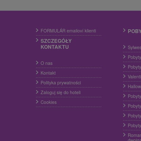
FORMULÁR emailoví klienti
POB
SZCZEGÓŁY
KONTAKTU
Sylwes
Pobyty
O nas
Pobyty
Kontakt
Valent
Polityka prywatności
Hallow
Zaloguj się do hoteli
Pobyty
Cookies
Pobyty
Pobyty
Pobyty
Roman
dwojg