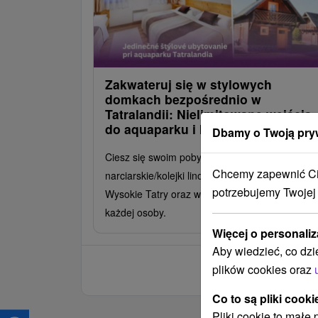
Zakwateruj się w stylowych
domkach bezpośrednio w
Tatralandii: Nielimitowane wejścia
do aquaparku i kolejek linowych
Dbamy o Twoją pry
Ciesz się swoim pobytem i zyskaj karnety
Chcemy zapewnić Ci 
narciarskie/kolejki linowe do ośrodków Jasna i
potrzebujemy Twojej
Wysokie Tatry oraz wejścia do aquaparków dla
każdej osoby.
Więcej o personaliz
Aby wiedzieć, co dzi
plików cookies oraz
Co to są pliki cooki
Pliki cookie to małe