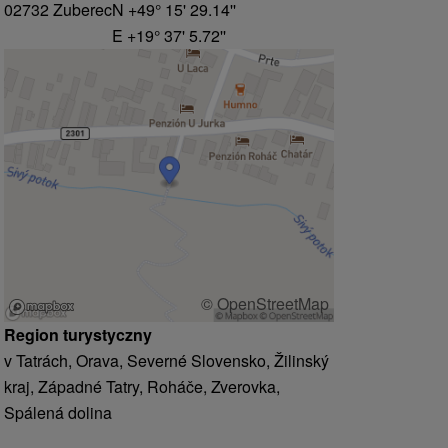
02732 Zuberec
N +49° 15' 29.14''
E +19° 37' 5.72''
© OpenStreetMap
Region turystyczny
v Tatrách, Orava, Severné Slovensko, Žilinský
kraj, Západné Tatry, Roháče, Zverovka,
Spálená dolina