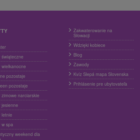
YTY
Zakwaterowanie na
Słowacji
Wdzięki kobiece
ter
Blog
 świąteczne
Zawody
 wielkanocne
Kvíz Slepá mapa Slovenska
ine pozostaje
Prihlásenie pre ubytovateľa
een pozostaje
 zimowe narciarskie
 jesienne
 letnie
 w spa
tyczny weekend dla
a