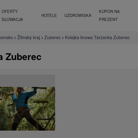
OFERTY
KUPON NA
HOTELE
UZDROWISKA
SŁOWACJA
PREZENT
vensko
Žilinský kraj
Zuberec
Kolejka linowa Tarzanka Zuberec
a Zuberec