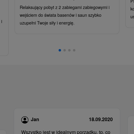
P
Relaksujący pobyt z 2 zabiegami zabiegowymi i
k
wejściem do świata basenów i saun szybko
u
i
uzupełni Twoje siły i energię.
,
Jan
18.09.2020
Wszystko jest w idealnym porządku, to, co