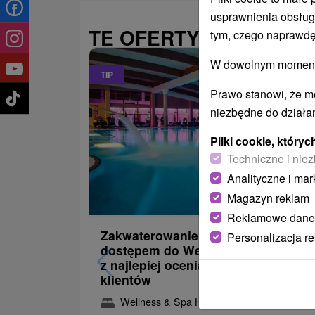
usprawnienia obsług
TE OFERTY MOGĄ PAŃ
tym, czego naprawdę
W dowolnym momencie
TIP
Prawo stanowi, że m
niezbędne do działan
Pliki cookie, któr
Techniczne i niez
Analityczne i mar
485,30
od
Magazyn reklam
/noc/os
Reklamowe dane
Zakwaterowanie z obiadokolacją i
Personalizacja r
dostępem do Wellness i Spa: Jede
z najlepiej ocenianych hoteli przez
klientów
Wellness & Spa Hotel Kaskady
★
★
★
★