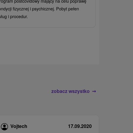
rogram postcovidowy mający na celu poprawę
Od 2 Noce
All
ondycji fizycznej i psychicznej. Pobyt pełen
Ciesz się zr
sług i procedur.
wrażeń pobyte
atrakcje wodne
rodziny.
zobacz wszystko
Vojtech
17.09.2020