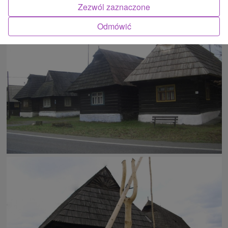
Zezwól zaznaczone
ATRAKCJĄ
Odmówić