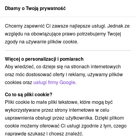
Dbamy o Twoją prywatność
członek grupy
Sorger
Chcemy zapewnić Ci zawsze najlepsze usługi. Jednak ze
Slovensko
Žilinský kraj
Podbiel
Rezerwat zabytków Bobrova raľa
względu na obowiązujące prawo potrzebujemy Twojej
zgody na używanie plików cookie.
Rezerwat zabytków Bobrova raľa
Więcej o personalizacji i pomiarach
Wyświetl stronę internetową
Przejdź do
Aby wiedzieć, co dzieje się na stronach internetowych
oraz móc dostosować oferty i reklamy, używamy plików
cookies oraz
usługi firmy Google
.
+421 43 538 10 31
info@podbiel.sk
Co to są pliki cookie?
Podbiel 027 42
GPS:
Pliki cookie to małe pliki tekstowe, które mogą być
N +49° 18' 24.86''
wykorzystywane przez strony internetowe w celu
E +19° 29' 7.11''
usprawnienia obsługi przez użytkownika. Dzięki plikom
cookie możemy oferować Ci usługi zgodnie z tym, czego
naprawdę szukasz i chcesz znaleźć.