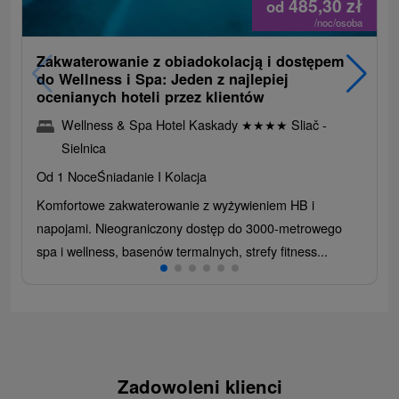
485,30
zł
od
/noc/osoba
Zakwaterowanie z obiadokolacją i dostępem
do Wellness i Spa: Jeden z najlepiej
ocenianych hoteli przez klientów
Wellness & Spa Hotel Kaskady
★
★
★
★
Sliač -
Sielnica
Od 1 Noce
Śniadanie I Kolacja
Komfortowe zakwaterowanie z wyżywieniem HB i
napojami. Nieograniczony dostęp do 3000-metrowego
spa i wellness, basenów termalnych, strefy fitness...
Zadowoleni klienci