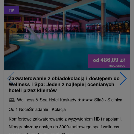
TIP
486,09
zł
od
/noc/osoba
Zakwaterowanie z obiadokolacją i dostępem do
Wellness i Spa: Jeden z najlepiej ocenianych
hoteli przez klientów
Wellness & Spa Hotel Kaskady
★
★
★
★
Sliač - Sielnica
Od 1 Noce
Śniadanie I Kolacja
Komfortowe zakwaterowanie z wyżywieniem HB i napojami.
Nieograniczony dostęp do 3000-metrowego spa i wellness,