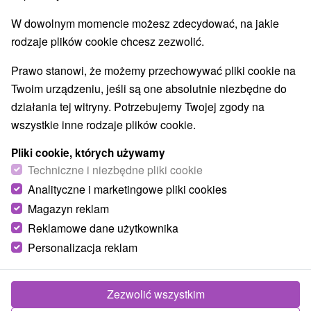
Atrakcje dla dzieci
Muzea i galerie
(2)
(4)
W dowolnym momencie możesz zdecydować, na jakie
Atrakcje turystyczne
Atrakcje z adrenaliną
(3)
(1)
rodzaje plików cookie chcesz zezwolić.
Wsie i miasta
Prawo stanowi, że możemy przechowywać pliki cookie na
Twoim urządzeniu, jeśli są one absolutnie niezbędne do
Stupava
(1)
Veľké Leváre
(1)
działania tej witryny. Potrzebujemy Twojej zgody na
wszystkie inne rodzaje plików cookie.
Pliki cookie, których używamy
Techniczne i niezbędne pliki cookie
Analityczne i marketingowe pliki cookies
Magazyn reklam
Reklamowe dane użytkownika
Personalizacja reklam
Zezwolić wszystkim
Dwór Stupava