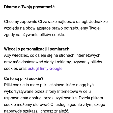
Dbamy o Twoją prywatność
członek grupy
Sorger
Chcemy zapewnić Ci zawsze najlepsze usługi. Jednak ze
Atrakcje na Słowacji
Zamki
Záhorská nížina
względu na obowiązujące prawo potrzebujemy Twojej
zgody na używanie plików cookie.
Zamki Záhorská nížina
Więcej o personalizacji i pomiarach
Kategorie
Aby wiedzieć, co dzieje się na stronach internetowych
oraz móc dostosować oferty i reklamy, używamy plików
Wszystkie kategorie
Zamki, pałace, ruiny
(2)
cookies oraz
usługi firmy Google
.
Szlaki winne
Pola golfowe
Źródła
(1)
(3)
(1)
Obiekty architektoniczne
Miejsca sakralne
(1)
(5)
Co to są pliki cookie?
Zamki
Sporty
(3)
(1)
Pliki cookie to małe pliki tekstowe, które mogą być
Loty widokowe i rejsy wycieczkowe
(1)
wykorzystywane przez strony internetowe w celu
Jeziora, jeziora, zbiorniki wodne
(2)
usprawnienia obsługi przez użytkownika. Dzięki plikom
Wieże obserwacyjne i chodniki
(2)
cookie możemy oferować Ci usługi zgodnie z tym, czego
Aquaparki, baseny
Zabytki techniki
(1)
(4)
naprawdę szukasz i chcesz znaleźć.