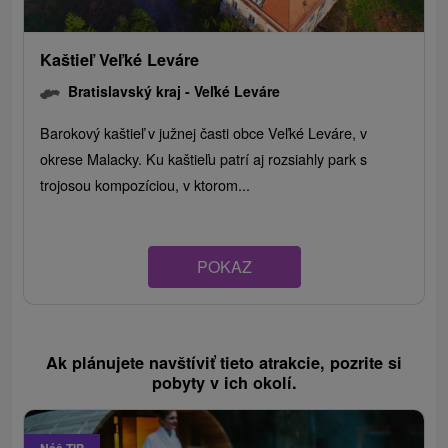
Kaštieľ Veľké Leváre
Bratislavský kraj -
Veľké Leváre
Barokový kaštieľ v južnej časti obce Veľké Leváre, v
okrese Malacky. Ku kaštieľu patrí aj rozsiahly park s
trojosou kompozíciou, v ktorom...
POKAZ
Ak plánujete navštíviť tieto atrakcie, pozrite si
pobyty v ich okolí.