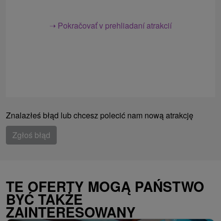
➝ Pokračovať v prehliadaní atrakcií
Znalazłeś błąd lub chcesz polecić nam nową atrakcję
Zgłoś błąd
TE OFERTY MOGĄ PAŃSTWO
BYĆ TAKŻE
ZAINTERESOWANY