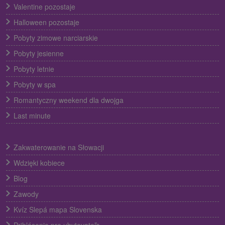
Valentine pozostaje
Halloween pozostaje
Pobyty zimowe narciarskie
Pobyty jesienne
Pobyty letnie
Pobyty w spa
Romantyczny weekend dla dwojga
Last minute
Zakwaterowanie na Słowacji
Wdzięki kobiece
Blog
Zawody
Kvíz Slepá mapa Slovenska
Prihlásenie pre ubytovateľa