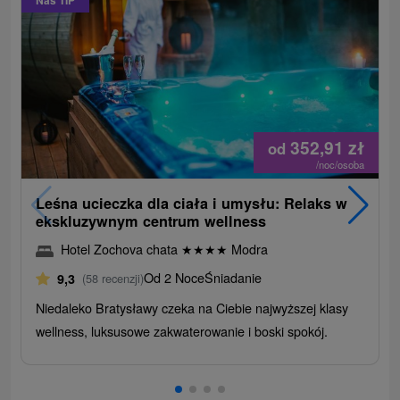
Náš TIP
352,91
zł
od
/noc/osoba
Leśna ucieczka dla ciała i umysłu: Relaks w
ekskluzywnym centrum wellness
Hotel Zochova chata
★
★
★
★
Modra
Od 2 Noce
Śniadanie
9,3
(58 recenzji)
Niedaleko Bratysławy czeka na Ciebie najwyższej klasy
wellness, luksusowe zakwaterowanie i boski spokój.