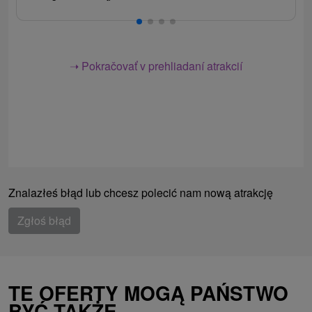
➝ Pokračovať v prehliadaní atrakcií
Znalazłeś błąd lub chcesz polecić nam nową atrakcję
Zgłoś błąd
TE OFERTY MOGĄ PAŃSTWO
BYĆ TAKŻE