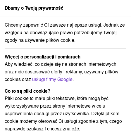
Dbamy o Twoją prywatność
członek grupy
Sorger
Chcemy zapewnić Ci zawsze najlepsze usługi. Jednak ze
Atrakcje na Słowacji
Zamki, pałace, ruiny
Záhorská nížina
względu na obowiązujące prawo potrzebujemy Twojej
zgody na używanie plików cookie.
Zamki, pałace, ruiny Záhorská
nížina
Więcej o personalizacji i pomiarach
Aby wiedzieć, co dzieje się na stronach internetowych
Kategorie
oraz móc dostosować oferty i reklamy, używamy plików
cookies oraz
usługi firmy Google
.
Wszystkie kategorie
Zamki, pałace, ruiny
(2)
Szlaki winne
Pola golfowe
Źródła
(1)
(3)
(1)
Co to są pliki cookie?
Obiekty architektoniczne
Miejsca sakralne
(1)
(5)
Pliki cookie to małe pliki tekstowe, które mogą być
Zamki
Sporty
(3)
(1)
wykorzystywane przez strony internetowe w celu
Loty widokowe i rejsy wycieczkowe
(1)
usprawnienia obsługi przez użytkownika. Dzięki plikom
Jeziora, jeziora, zbiorniki wodne
(2)
cookie możemy oferować Ci usługi zgodnie z tym, czego
Wieże obserwacyjne i chodniki
(2)
naprawdę szukasz i chcesz znaleźć.