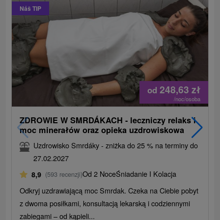
Náš TIP
248,63
zł
od
/noc/osoba
ZDROWIE W SMRDÁKACH - leczniczy relaks i
moc minerałów oraz opieka uzdrowiskowa
Uzdrowisko Smrdáky - zniżka do 25 % na terminy do
27.02.2027
Od 2 Noce
Śniadanie I Kolacja
8,9
(593 recenzji)
Odkryj uzdrawiającą moc Smrdak. Czeka na Ciebie pobyt
z dwoma posiłkami, konsultacją lekarską i codziennymi
zabiegami – od kąpieli...