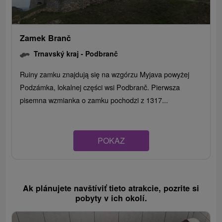
Zamek Branč
Trnavský kraj -
Podbranč
Ruiny zamku znajdują się na wzgórzu Myjava powyżej
Podzámka, lokalnej części wsi Podbranč. Pierwsza
pisemna wzmianka o zamku pochodzi z 1317...
POKAZ
Ak plánujete navštíviť tieto atrakcie, pozrite si
pobyty v ich okolí.