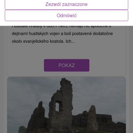
Husitské hradby Prietrž
Zezwól zaznaczone
Trnavský kraj -
Prietrž
Odmówić
Husitské hradby v obci Prietrž nemajú nič spoločné s
dejinami husitských vojen a boli postavené dodatočne
okolo evanjelického kostola. Ich...
POKAZ