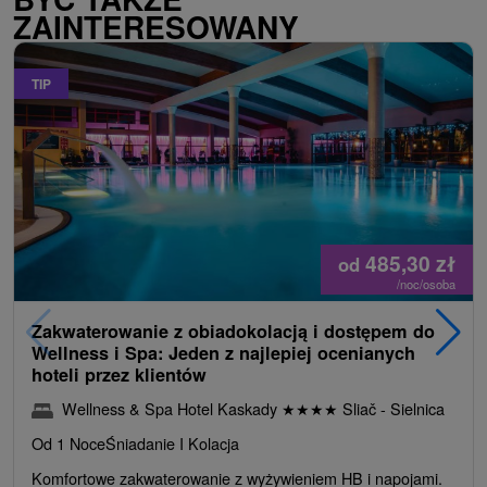
ZAINTERESOWANY
TIP
485,30
zł
od
/noc/osoba
Zakwaterowanie z obiadokolacją i dostępem do
Wellness i Spa: Jeden z najlepiej ocenianych
hoteli przez klientów
Wellness & Spa Hotel Kaskady
★
★
★
★
Sliač - Sielnica
Od 1 Noce
Śniadanie I Kolacja
Komfortowe zakwaterowanie z wyżywieniem HB i napojami.