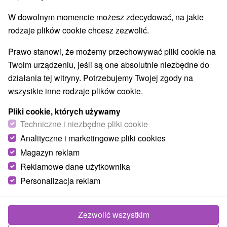
Aquaparki, baseny
Zabytki techniki
(1)
(4)
W dowolnym momencie możesz zdecydować, na jakie
Atrakcje dla dzieci
Muzea i galerie
(2)
(4)
rodzaje plików cookie chcesz zezwolić.
Atrakcje turystyczne
Atrakcje z adrenaliną
(3)
(1)
Prawo stanowi, że możemy przechowywać pliki cookie na
Wsie i miasta
Twoim urządzeniu, jeśli są one absolutnie niezbędne do
działania tej witryny. Potrzebujemy Twojej zgody na
Prietrž
(1)
Podbranč
(1)
wszystkie inne rodzaje plików cookie.
Pliki cookie, których używamy
Techniczne i niezbędne pliki cookie
Analityczne i marketingowe pliki cookies
Magazyn reklam
Reklamowe dane użytkownika
Personalizacja reklam
Zezwolić wszystkim