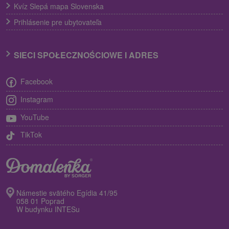
Kvíz Slepá mapa Slovenska
Prihlásenie pre ubytovateľa
SIECI SPOŁECZNOŚCIOWE I ADRES
Facebook
Instagram
YouTube
TikTok
Námestie svätého Egídia 41/95
058 01 Poprad
W budynku INTESu