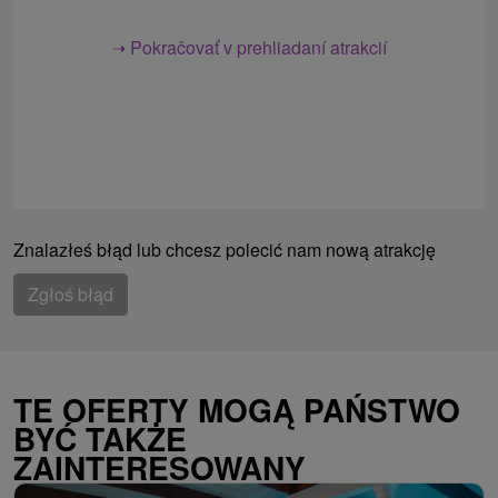
➝ Pokračovať v prehliadaní atrakcií
Znalazłeś błąd lub chcesz polecić nam nową atrakcję
Zgłoś błąd
TE OFERTY MOGĄ PAŃSTWO
BYĆ TAKŻE
ZAINTERESOWANY