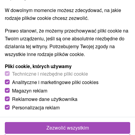
Aquaparki, baseny
Zabytki techniki
(1)
(4)
W dowolnym momencie możesz zdecydować, na jakie
Atrakcje dla dzieci
Muzea i galerie
(2)
(4)
rodzaje plików cookie chcesz zezwolić.
Atrakcje turystyczne
Atrakcje z adrenaliną
(3)
(1)
Prawo stanowi, że możemy przechowywać pliki cookie na
Wsie i miasta
Twoim urządzeniu, jeśli są one absolutnie niezbędne do
działania tej witryny. Potrzebujemy Twojej zgody na
Unín
(1)
Skalica
(1)
wszystkie inne rodzaje plików cookie.
Pliki cookie, których używamy
Techniczne i niezbędne pliki cookie
Analityczne i marketingowe pliki cookies
Magazyn reklam
Reklamowe dane użytkownika
Personalizacja reklam
Zezwolić wszystkim