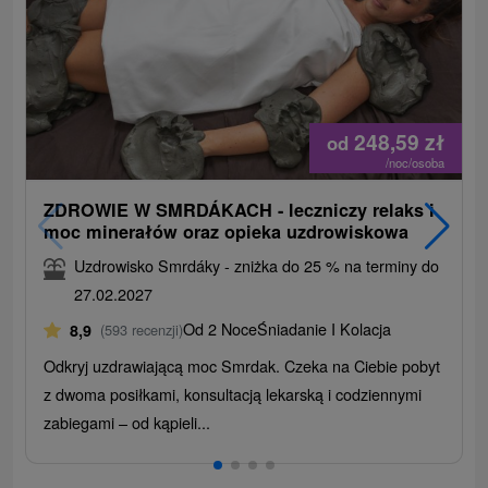
248,59
zł
od
/noc/osoba
ZDROWIE W SMRDÁKACH - leczniczy relaks i
moc minerałów oraz opieka uzdrowiskowa
Uzdrowisko Smrdáky - zniżka do 25 % na terminy do
27.02.2027
Od 2 Noce
Śniadanie I Kolacja
8,9
(593 recenzji)
Odkryj uzdrawiającą moc Smrdak. Czeka na Ciebie pobyt
z dwoma posiłkami, konsultacją lekarską i codziennymi
zabiegami – od kąpieli...