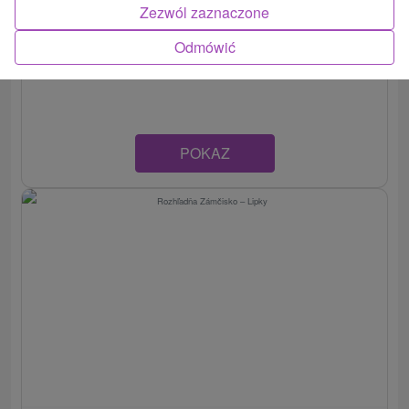
Wieża widokowa kanał Baty, port Skalica
Zezwól zaznaczone
Trnavský kraj -
Skalica
Odmówić
POKAZ