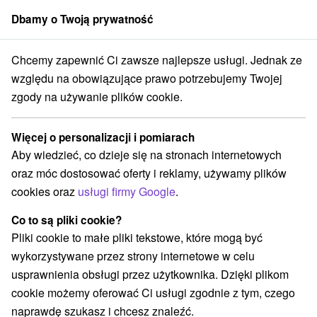
Dbamy o Twoją prywatność
członek grupy
Sorger
Chcemy zapewnić Ci zawsze najlepsze usługi. Jednak ze
akcje na Słowacji
Wieże obserwacyjne i chodniki
Záhorská nížina
względu na obowiązujące prawo potrzebujemy Twojej
zgody na używanie plików cookie.
Wieże obserwacyjne i chodniki
Záhorská nížina
Więcej o personalizacji i pomiarach
Aby wiedzieć, co dzieje się na stronach internetowych
Kategorie
oraz móc dostosować oferty i reklamy, używamy plików
cookies oraz
usługi firmy Google
.
Wszystkie kategorie
Zamki, pałace, ruiny
(2)
Szlaki winne
Pola golfowe
Źródła
(1)
(3)
(1)
Co to są pliki cookie?
Obiekty architektoniczne
Miejsca sakralne
(1)
(5)
Pliki cookie to małe pliki tekstowe, które mogą być
Zamki
Sporty
(3)
(1)
wykorzystywane przez strony internetowe w celu
Loty widokowe i rejsy wycieczkowe
(1)
usprawnienia obsługi przez użytkownika. Dzięki plikom
Jeziora, jeziora, zbiorniki wodne
(2)
cookie możemy oferować Ci usługi zgodnie z tym, czego
Wieże obserwacyjne i chodniki
(2)
naprawdę szukasz i chcesz znaleźć.