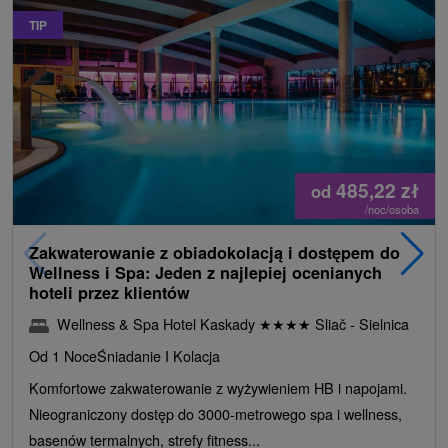
TIP
485,22
zł
od
/noc/osoba
Zakwaterowanie z obiadokolacją i dostępem do
Wellness i Spa: Jeden z najlepiej ocenianych
hoteli przez klientów
Wellness & Spa Hotel Kaskady
★
★
★
★
Sliač - Sielnica
Od 1 Noce
Śniadanie I Kolacja
Komfortowe zakwaterowanie z wyżywieniem HB i napojami.
Nieograniczony dostęp do 3000-metrowego spa i wellness,
basenów termalnych, strefy fitness...