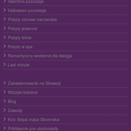
Valentine pozostaje
Halloween pozostaje
Pobyty zimowe narciarskie
Pobyty jesienne
Pobyty letnie
Pobyty w spa
Romantyczny weekend dla dwojga
Last minute
Zakwaterowanie na Słowacji
Wdzięki kobiece
Blog
Zawody
Kvíz Slepá mapa Slovenska
Prihlásenie pre ubytovateľa