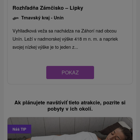
Rozhľadňa Zámčisko – Lipky
Trnavský kraj -
Unín
Vyhliadková veža sa nachádza na Záhorí nad obcou
Unín. Leží v nadmorskej výške 418 m n. m. a napriek
svojej nízkej výške je to jeden z...
POKAZ
Ak plánujete navštíviť tieto atrakcie, pozrite si
pobyty v ich okolí.
Náš TIP