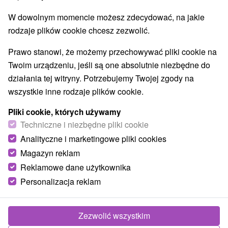
W dowolnym momencie możesz zdecydować, na jakie
rodzaje plików cookie chcesz zezwolić.
Prawo stanowi, że możemy przechowywać pliki cookie na
Twoim urządzeniu, jeśli są one absolutnie niezbędne do
działania tej witryny. Potrzebujemy Twojej zgody na
wszystkie inne rodzaje plików cookie.
Pliki cookie, których używamy
© OpenStreetMap
Techniczne i niezbędne pliki cookie
Region turystyczny
Analityczne i marketingowe pliki cookies
Západné Slovensko, Záhorie, Trnavský kraj, Biele Karpaty,
Magazyn reklam
Malé Karpaty, Záhorská nížina, Chvojnická pahorkatina
Reklamowe dane użytkownika
Personalizacja reklam
Znalazłeś błąd lub chcesz polecić nam nową atrakcję
Zgłoś błąd
Zezwolić wszystkim