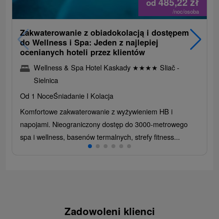
485,22
zł
od
/noc/osoba
Zakwaterowanie z obiadokolacją i dostępem
do Wellness i Spa: Jeden z najlepiej
ocenianych hoteli przez klientów
Wellness & Spa Hotel Kaskady
★
★
★
★
Sliač -
Sielnica
Od 1 Noce
Śniadanie I Kolacja
Komfortowe zakwaterowanie z wyżywieniem HB i
napojami. Nieograniczony dostęp do 3000-metrowego
spa i wellness, basenów termalnych, strefy fitness...
Zadowoleni klienci