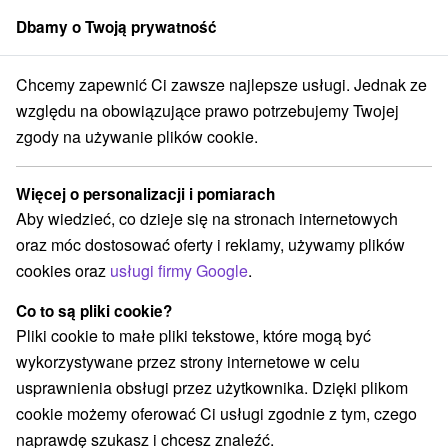
Dbamy o Twoją prywatność
członek grupy
Sorger
Chcemy zapewnić Ci zawsze najlepsze usługi. Jednak ze
dné Slovensko
Trnavský kraj
Unín
Rozhľadňa Zámčisko – Lipky
względu na obowiązujące prawo potrzebujemy Twojej
zgody na używanie plików cookie.
Rozhľadňa Zámčisko – Lipky
Więcej o personalizacji i pomiarach
Przejdź do
Aby wiedzieć, co dzieje się na stronach internetowych
oraz móc dostosować oferty i reklamy, używamy plików
Opinii Google
cookies oraz
usługi firmy Google
.
U lipek
GPS:
Unín
N +48° 44' 8.34''
Co to są pliki cookie?
E +17° 15' 47.53''
Pliki cookie to małe pliki tekstowe, które mogą być
wykorzystywane przez strony internetowe w celu
usprawnienia obsługi przez użytkownika. Dzięki plikom
cookie możemy oferować Ci usługi zgodnie z tym, czego
naprawdę szukasz i chcesz znaleźć.