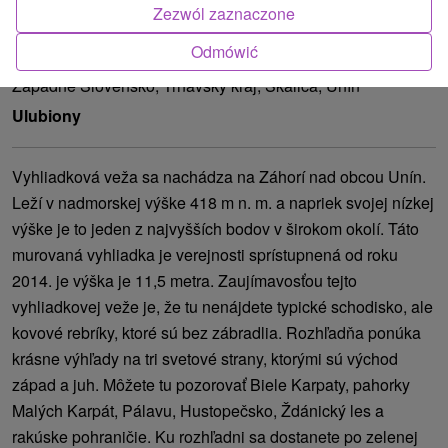
Zezwól zaznaczone
ATRAKCJĄ
Odmówić
Lokalizacja
Západné Slovensko, Trnavský kraj, Skalica, Unín
Ulubiony
Vyhliadková veža sa nachádza na Záhorí nad obcou Unín.
Leží v nadmorskej výške 418 m n. m. a napriek svojej nízkej
výške je to jeden z najvyšších bodov v širokom okolí. Táto
murovaná vyhliadka je verejnosti sprístupnená od roku
2014. je výška je 11,5 metra. Zaujímavosťou tejto
vyhliadkovej veže je, že tu nenájdete typické schodisko, ale
kovové rebríky, ktoré sú bez zábradlia. Rozhľadňa ponúka
krásne výhľady na tri svetové strany, ktorými sú východ
západ a juh. Môžete tu pozorovať Biele Karpaty, pahorky
Malých Karpát, Pálavu, Hustopečsko, Ždánický les a
rakúske pohraničie. Ku rozhľadni sa dostanete po zelenej