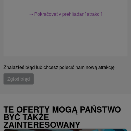
➝ Pokračovať v prehliadaní atrakcií
Znalazłeś błąd lub chcesz polecić nam nową atrakcję
Zgłoś błąd
TE OFERTY MOGĄ PAŃSTWO
BYĆ TAKŻE
ZAINTERESOWANY