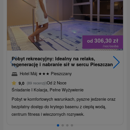
306,30
zł
od
/noc/osoba
Pobyt rekreacyjny: Idealny na relaks,
regenerację i nabranie sił w sercu Pieszczan
Hotel Máj
★
★
★
Pieszczany
Od 2 Noce
9,0
(89 recenzji)
Śniadanie I Kolacja, Pełne Wyżywienie
Pobyt w komfortowych warunkach, pyszne jedzenie oraz
bezpłatny dostęp do krytego basenu z ciepłą wodą,
centrum fitness i wieczornych rozrywek.