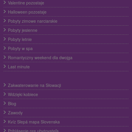
Valentine pozostaje
Halloween pozostaje
Pobyty zimowe narciarskie
Pobyty jesienne
Pobyty letnie
Pobyty w spa
Romantyczny weekend dla dwojga
Last minute
Zakwaterowanie na Słowacji
Wdzięki kobiece
Blog
Zawody
Kvíz Slepá mapa Slovenska
Prihlásenie pre ubytovateľa