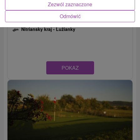
Zezwól zaznaczone
Odmówić
Klub golfowy RED OAK Nitra
Nitriansky kraj -
Lužianky
POKAZ