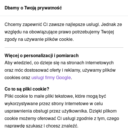
Dbamy o Twoją prywatność
członek grupy
Sorger
Chcemy zapewnić Ci zawsze najlepsze usługi. Jednak ze
Atrakcje na Słowacji
Pola golfowe
Ponitrie
względu na obowiązujące prawo potrzebujemy Twojej
zgody na używanie plików cookie.
Pola golfowe Ponitrie
Więcej o personalizacji i pomiarach
Kategorie
Aby wiedzieć, co dzieje się na stronach internetowych
oraz móc dostosować oferty i reklamy, używamy plików
Wszystkie kategorie
Ośrodki i miasteczka dziecięce
(3)
cookies oraz
usługi firmy Google
.
Szlaki winne
Tory gokartowe
Pola golfowe
(1)
(1)
(3)
Parki miejskie i zamkowe
Miejsca sakralne
(2)
(3)
Co to są pliki cookie?
Zamki
Teatry
Skanseny
Jazda konna
(4)
(3)
(1)
(2)
Pliki cookie to małe pliki tekstowe, które mogą być
Zamki, pałace, ruiny
(10)
wykorzystywane przez strony internetowe w celu
Wieże obserwacyjne i chodniki
(4)
usprawnienia obsługi przez użytkownika. Dzięki plikom
Jeziora, jeziora, zbiorniki wodne
(1)
cookie możemy oferować Ci usługi zgodnie z tym, czego
Aquaparki, baseny
Pomniki
Zabytki techniki
(8)
(2)
(1)
naprawdę szukasz i chcesz znaleźć.