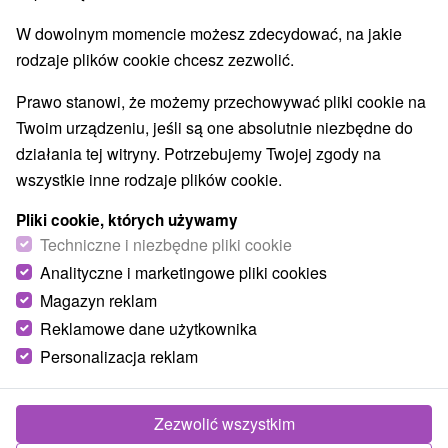
Atrakcje dla dzieci
Escaperoom
(24)
(2)
W dowolnym momencie możesz zdecydować, na jakie
Ogrody botaniczne
(2)
rodzaje plików cookie chcesz zezwolić.
Ogrody zoologiczne i fermy zwierząt
(3)
Muzea i galerie
Atrakcje turystyczne
(4)
(6)
Prawo stanowi, że możemy przechowywać pliki cookie na
Atrakcje z adrenaliną
(3)
Twoim urządzeniu, jeśli są one absolutnie niezbędne do
działania tej witryny. Potrzebujemy Twojej zgody na
Wsie i miasta
wszystkie inne rodzaje plików cookie.
Prievidza
(1)
Sebedražie
(1)
Pliki cookie, których używamy
Techniczne i niezbędne pliki cookie
Analityczne i marketingowe pliki cookies
Magazyn reklam
Reklamowe dane użytkownika
Personalizacja reklam
Zezwolić wszystkim