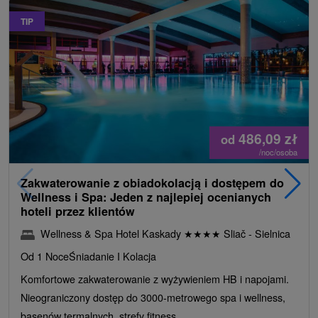
TIP
486,09
zł
od
/noc/osoba
Zakwaterowanie z obiadokolacją i dostępem do
Wellness i Spa: Jeden z najlepiej ocenianych
hoteli przez klientów
Wellness & Spa Hotel Kaskady
★
★
★
★
Sliač - Sielnica
Od 1 Noce
Śniadanie I Kolacja
Komfortowe zakwaterowanie z wyżywieniem HB i napojami.
Nieograniczony dostęp do 3000-metrowego spa i wellness,
basenów termalnych, strefy fitness...