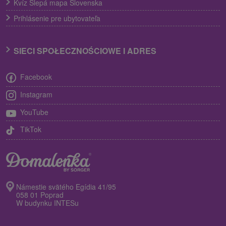
Kvíz Slepá mapa Slovenska
Prihlásenie pre ubytovateľa
SIECI SPOŁECZNOŚCIOWE I ADRES
Facebook
Instagram
YouTube
TikTok
Námestie svätého Egídia 41/95
058 01 Poprad
W budynku INTESu