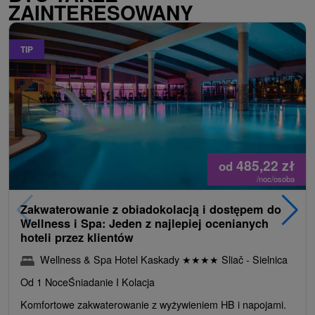
ZAINTERESOWANY
TIP
485,22
zł
od
/noc/osoba
Zakwaterowanie z obiadokolacją i dostępem do
Wellness i Spa: Jeden z najlepiej ocenianych
hoteli przez klientów
Wellness & Spa Hotel Kaskady
★
★
★
★
Sliač - Sielnica
Od 1 Noce
Śniadanie I Kolacja
Komfortowe zakwaterowanie z wyżywieniem HB i napojami.