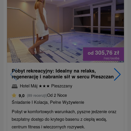
305,76
zł
od
/noc/osoba
Pobyt rekreacyjny: Idealny na relaks,
regenerację i nabranie sił w sercu Pieszczan
Hotel Máj
★
★
★
Pieszczany
Od 2 Noce
9,0
(89 recenzji)
Śniadanie I Kolacja, Pełne Wyżywienie
Pobyt w komfortowych warunkach, pyszne jedzenie oraz
bezpłatny dostęp do krytego basenu z ciepłą wodą,
centrum fitness i wieczornych rozrywek.