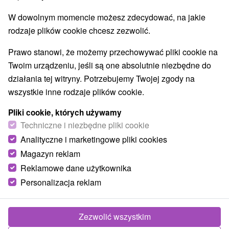
Atrakcje dla dzieci
Escaperoom
(24)
(2)
W dowolnym momencie możesz zdecydować, na jakie
Ogrody botaniczne
(2)
rodzaje plików cookie chcesz zezwolić.
Ogrody zoologiczne i fermy zwierząt
(3)
Muzea i galerie
Atrakcje turystyczne
(4)
(6)
Prawo stanowi, że możemy przechowywać pliki cookie na
Atrakcje z adrenaliną
(3)
Twoim urządzeniu, jeśli są one absolutnie niezbędne do
działania tej witryny. Potrzebujemy Twojej zgody na
Wsie i miasta
wszystkie inne rodzaje plików cookie.
Nitra
(1)
Bojnice
(1)
Pliki cookie, których używamy
Techniczne i niezbędne pliki cookie
Analityczne i marketingowe pliki cookies
Magazyn reklam
Reklamowe dane użytkownika
Personalizacja reklam
Zezwolić wszystkim