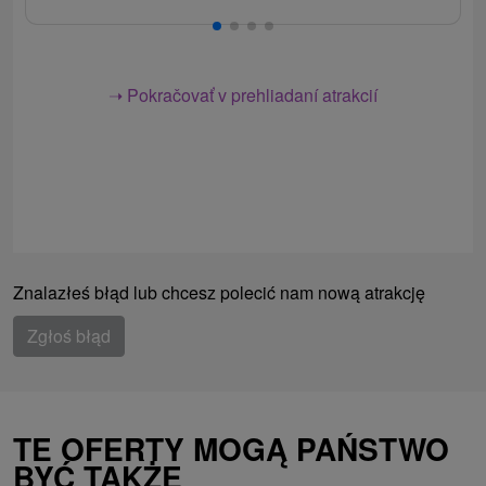
➝ Pokračovať v prehliadaní atrakcií
Znalazłeś błąd lub chcesz polecić nam nową atrakcję
Zgłoś błąd
TE OFERTY MOGĄ PAŃSTWO
BYĆ TAKŻE