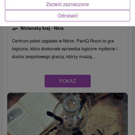
Zezwól zaznaczone
Odmówić
PanIQ Room Nitra
Nitriansky kraj -
Nitra
Centrum pokoi zagadek w Nitrze. PanIQ Room to gra
logiczna, która doskonale sprawdza logiczne myślenie i
ducha zespołowego graczy, którzy muszą...
POKAZ