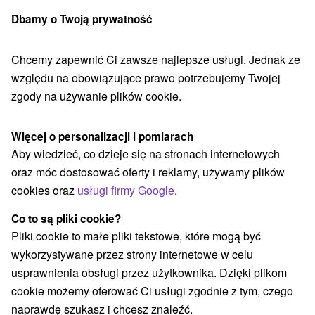
Dbamy o Twoją prywatność
członek grupy
Sorger
Chcemy zapewnić Ci zawsze najlepsze usługi. Jednak ze
Atrakcje na Słowacji
Escaperoom
Ponitrie
względu na obowiązujące prawo potrzebujemy Twojej
zgody na używanie plików cookie.
Escaperoom Ponitrie
Więcej o personalizacji i pomiarach
Kategorie
Aby wiedzieć, co dzieje się na stronach internetowych
oraz móc dostosować oferty i reklamy, używamy plików
Wszystkie kategorie
Ośrodki i miasteczka dziecięce
(3)
cookies oraz
usługi firmy Google
.
Szlaki winne
Tory gokartowe
Pola golfowe
(1)
(1)
(3)
Parki miejskie i zamkowe
Miejsca sakralne
(2)
(3)
Co to są pliki cookie?
Zamki
Teatry
Skanseny
Jazda konna
(4)
(3)
(1)
(2)
Pliki cookie to małe pliki tekstowe, które mogą być
Zamki, pałace, ruiny
(10)
wykorzystywane przez strony internetowe w celu
Wieże obserwacyjne i chodniki
(4)
usprawnienia obsługi przez użytkownika. Dzięki plikom
Jeziora, jeziora, zbiorniki wodne
(1)
cookie możemy oferować Ci usługi zgodnie z tym, czego
Aquaparki, baseny
Pomniki
Zabytki techniki
(8)
(2)
(1)
naprawdę szukasz i chcesz znaleźć.