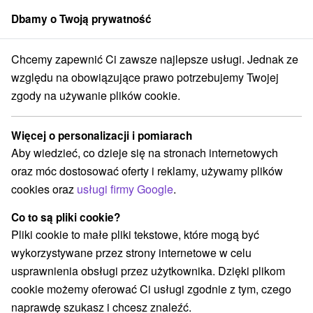
Dbamy o Twoją prywatność
członek grupy
Sorger
Chcemy zapewnić Ci zawsze najlepsze usługi. Jednak ze
Atrakcje na Słowacji
Ośrodki i miasteczka dziecięce
Ponitrie
względu na obowiązujące prawo potrzebujemy Twojej
zgody na używanie plików cookie.
Ośrodki i miasteczka dziecięce
Ponitrie
Więcej o personalizacji i pomiarach
Aby wiedzieć, co dzieje się na stronach internetowych
Kategorie
oraz móc dostosować oferty i reklamy, używamy plików
cookies oraz
usługi firmy Google
.
Wszystkie kategorie
Ośrodki i miasteczka dziecięce
(3)
Szlaki winne
Tory gokartowe
Pola golfowe
(1)
(1)
(3)
Co to są pliki cookie?
Parki miejskie i zamkowe
Miejsca sakralne
(2)
(3)
Pliki cookie to małe pliki tekstowe, które mogą być
Zamki
Teatry
Skanseny
Jazda konna
(4)
(3)
(1)
(2)
wykorzystywane przez strony internetowe w celu
Zamki, pałace, ruiny
(10)
usprawnienia obsługi przez użytkownika. Dzięki plikom
Wieże obserwacyjne i chodniki
(4)
cookie możemy oferować Ci usługi zgodnie z tym, czego
Jeziora, jeziora, zbiorniki wodne
(1)
naprawdę szukasz i chcesz znaleźć.