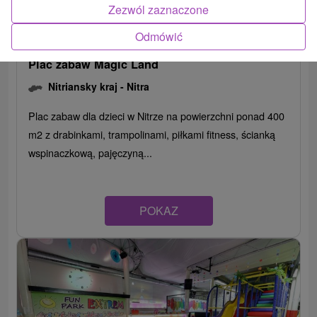
Zezwól zaznaczone
Odmówić
Plac zabaw Magic Land
Nitriansky kraj -
Nitra
Plac zabaw dla dzieci w Nitrze na powierzchni ponad 400
m2 z drabinkami, trampolinami, piłkami fitness, ścianką
wspinaczkową, pajęczyną...
POKAZ