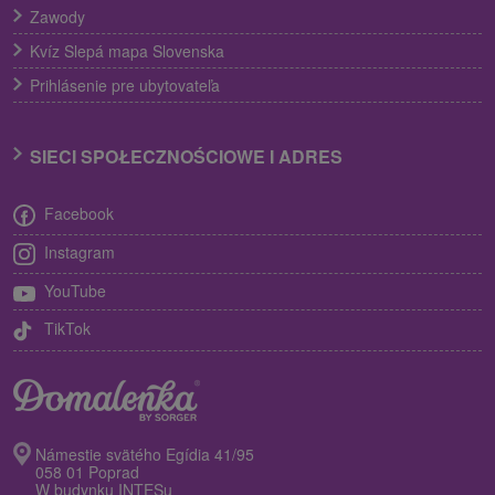
Zawody
Kvíz Slepá mapa Slovenska
Prihlásenie pre ubytovateľa
SIECI SPOŁECZNOŚCIOWE I ADRES
Facebook
Instagram
YouTube
TikTok
Námestie svätého Egídia 41/95
058 01 Poprad
W budynku INTESu