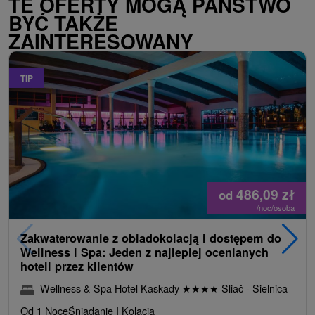
TE OFERTY MOGĄ PAŃSTWO
BYĆ TAKŻE
ZAINTERESOWANY
TIP
486,09
zł
od
/noc/osoba
Zakwaterowanie z obiadokolacją i dostępem do
Wellness i Spa: Jeden z najlepiej ocenianych
hoteli przez klientów
Wellness & Spa Hotel Kaskady
★
★
★
★
Sliač - Sielnica
Od 1 Noce
Śniadanie I Kolacja