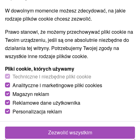
Aquaparki, baseny
Pomniki
Zabytki techniki
(8)
(2)
(1)
W dowolnym momencie możesz zdecydować, na jakie
Atrakcje dla dzieci
Escaperoom
(24)
(2)
rodzaje plików cookie chcesz zezwolić.
Ogrody botaniczne
(2)
Ogrody zoologiczne i fermy zwierząt
(3)
Prawo stanowi, że możemy przechowywać pliki cookie na
Muzea i galerie
Atrakcje turystyczne
(4)
(6)
Twoim urządzeniu, jeśli są one absolutnie niezbędne do
Atrakcje z adrenaliną
(3)
działania tej witryny. Potrzebujemy Twojej zgody na
wszystkie inne rodzaje plików cookie.
Wsie i miasta
Pliki cookie, których używamy
Nitra
(1)
Prievidza
(1)
Techniczne i niezbędne pliki cookie
Analityczne i marketingowe pliki cookies
Magazyn reklam
Reklamowe dane użytkownika
Personalizacja reklam
Zezwolić wszystkim