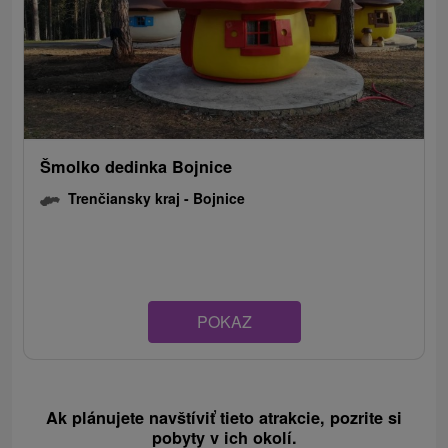
Šmolko dedinka Bojnice
Trenčiansky kraj -
Bojnice
POKAZ
Ak plánujete navštíviť tieto atrakcie, pozrite si
pobyty v ich okolí.