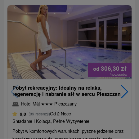
306,30
zł
od
/noc/osoba
Pobyt rekreacyjny: Idealny na relaks,
regenerację i nabranie sił w sercu Pieszczan
Hotel Máj
★
★
★
Pieszczany
Od 2 Noce
9,0
(89 recenzji)
Śniadanie I Kolacja, Pełne Wyżywienie
Pobyt w komfortowych warunkach, pyszne jedzenie oraz
bezpłatny dostęp do krytego basenu z ciepłą wodą,