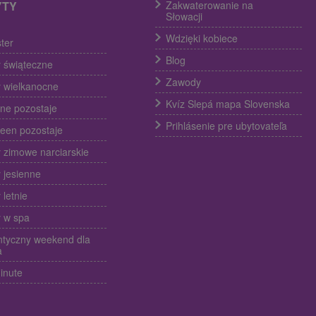
YTY
Zakwaterowanie na
Słowacji
Wdzięki kobiece
ter
Blog
 świąteczne
Zawody
 wielkanocne
Kvíz Slepá mapa Slovenska
ine pozostaje
Prihlásenie pre ubytovateľa
een pozostaje
 zimowe narciarskie
 jesienne
 letnie
 w spa
tyczny weekend dla
a
inute