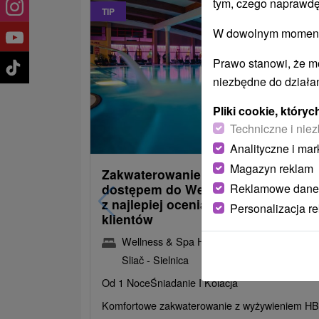
tym, czego naprawdę
TIP
W dowolnym momencie
Prawo stanowi, że m
niezbędne do działan
Pliki cookie, któr
485,30
Techniczne i niez
od
/noc/os
Analityczne i mar
Magazyn reklam
Zakwaterowanie z obiadokolacją i
Reklamowe dane
dostępem do Wellness i Spa: Jede
z najlepiej ocenianych hoteli przez
Personalizacja r
klientów
Wellness & Spa Hotel Kaskady
★
★
★
★
Sliač - Sielnica
Od 1 Noce
Śniadanie I Kolacja
Komfortowe zakwaterowanie z wyżywieniem HB 