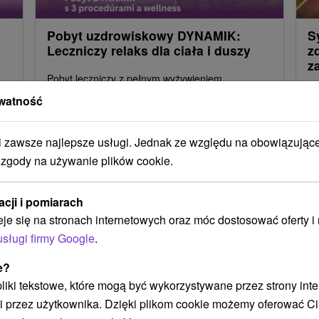
Pobyt uzdrowiskowy DYNAMIK:
S
Leczniczy relaks dla ciała i duszy
z
z
Pobyt leczniczy z pełnym wyżywieniem,
Pr
profesjonalnymi zabiegami i dostępem do
watność
i
za
basenów termalnych oferuje idealne połączenie
le
zabiegów, wypoczynku i relaksu.
zawsze najlepsze usługi. Jednak ze względu na obowiązując
z 
 zgody na używanie plików cookie.
acji i pomiarach
Załaduj więcej
eje się na stronach internetowych oraz móc dostosować oferty 
usługi firmy Google
.
e?
 pliki tekstowe, które mogą być wykorzystywane przez strony int
STWO BYĆ TAKŻE ZAINTERESO
i przez użytkownika. Dzięki plikom cookie możemy oferować Ci