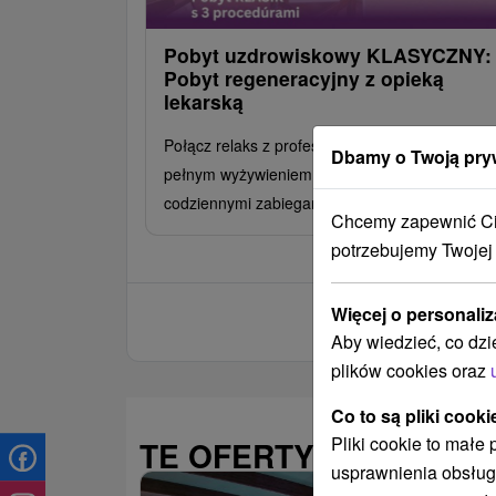
Pobyt uzdrowiskowy KLASYCZNY:
Pobyt regeneracyjny z opieką
lekarską
Połącz relaks z profesjonalną opieką. Pobyt z
Dbamy o Twoją pry
pełnym wyżywieniem, konsultacjami lekarskimi 
codziennymi zabiegami.
Chcemy zapewnić Ci 
potrzebujemy Twojej
Więcej o personaliz
Aby wiedzieć, co dzi
plików cookies oraz
Co to są pliki cooki
Pliki cookie to małe
TE OFERTY MOGĄ PAŃ
usprawnienia obsług