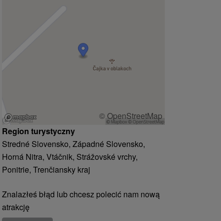
© OpenStreetMap
Region turystyczny
Stredné Slovensko, Západné Slovensko,
Horná Nitra, Vtáčnik, Strážovské vrchy,
Ponitrie, Trenčiansky kraj
Znalazłeś błąd lub chcesz polecić nam nową
atrakcję