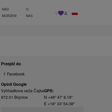
NAD
O
MORZEM
NAS
Przejdź do
Facebook
Opinii Google
Vyhliadkova veža Čajka
GPS:
972 01 Bojnice
N +48° 47' 8.19''
E +18° 33' 54.38''