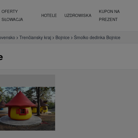
OFERTY
KUPON NA
HOTELE
UZDROWISKA
SŁOWACJA
PREZENT
ovensko
Trenčiansky kraj
Bojnice
Šmolko dedinka Bojnice
e