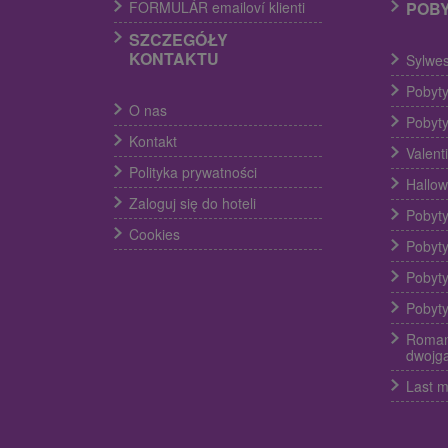
FORMULÁR emailoví klienti
POB
SZCZEGÓŁY
KONTAKTU
Sylwes
Pobyty
O nas
Pobyty
Kontakt
Valent
Polityka prywatności
Hallow
Zaloguj się do hoteli
Pobyty
Cookies
Pobyty
Pobyty
Pobyty
Roman
dwojg
Last m