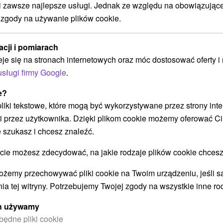
zawsze najlepsze usługi. Jednak ze względu na obowiązując
Hotel Máj
★
★
★
Pieszczany
 zgody na używanie plików cookie.
Od 2 Noce
9,0
(89 recenzji)
Śniadanie I Kolacja, Pełne Wyżywienie
acji i pomiarach
Pobyt w komfortowych warunkach, pyszne
eje się na stronach internetowych oraz móc dostosować oferty 
jedzenie oraz bezpłatny dostęp do krytego
usługi firmy Google
.
basenu z ciepłą wodą, centrum fitness i
wieczornych rozrywek.
e?
 pliki tekstowe, które mogą być wykorzystywane przez strony int
i przez użytkownika. Dzięki plikom cookie możemy oferować Ci
 szukasz i chcesz znaleźć.
➝ Pokračovať v prehl
 możesz zdecydować, na jakie rodzaje plików cookie chcesz
ożemy przechowywać pliki cookie na Twoim urządzeniu, jeśli s
ia tej witryny. Potrzebujemy Twojej zgody na wszystkie inne ro
ych używamy
będne pliki cookie