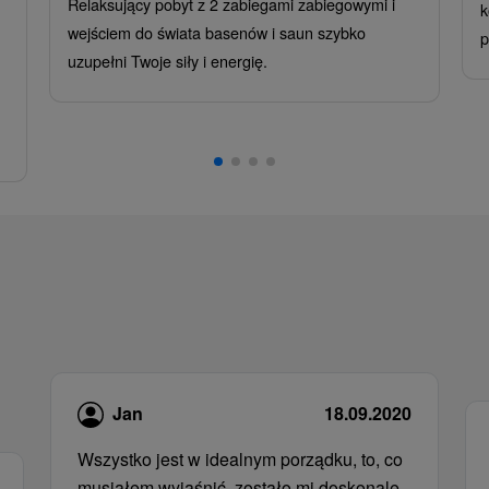
Relaksujący pobyt z 2 zabiegami zabiegowymi i
k
wejściem do świata basenów i saun szybko
p
uzupełni Twoje siły i energię.
Jan
18.09.2020
Wszystko jest w idealnym porządku, to, co
musiałem wyjaśnić, zostało mi doskonale