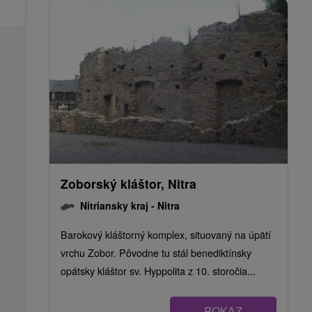
Zoborský kláštor, Nitra
Nitriansky kraj -
Nitra
Barokový kláštorný komplex, situovaný na úpätí
vrchu Zobor. Pôvodne tu stál benediktínsky
opátsky kláštor sv. Hyppolita z 10. storočia...
POKAZ