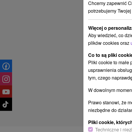
Chcemy zapewnić Ci 
potrzebujemy Twojej
Więcej o personaliz
Aby wiedzieć, co dzi
plików cookies oraz
Co to są pliki cooki
Pliki cookie to małe
usprawnienia obsług
tym, czego naprawdę
W dowolnym momencie
Prawo stanowi, że m
niezbędne do działan
Pliki cookie, któr
Techniczne i niez