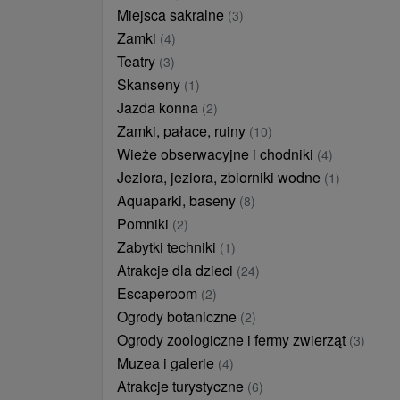
Miejsca sakralne
(3)
Zamki
(4)
Teatry
(3)
Skanseny
(1)
Jazda konna
(2)
Zamki, pałace, ruiny
(10)
Wieże obserwacyjne i chodniki
(4)
Jeziora, jeziora, zbiorniki wodne
(1)
Aquaparki, baseny
(8)
Pomniki
(2)
Zabytki techniki
(1)
Atrakcje dla dzieci
(24)
Escaperoom
(2)
Ogrody botaniczne
(2)
Ogrody zoologiczne i fermy zwierząt
(3)
Muzea i galerie
(4)
Atrakcje turystyczne
(6)