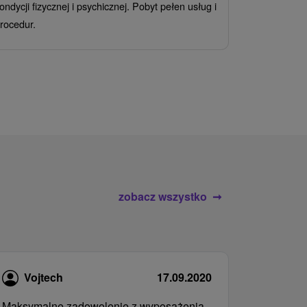
ondycji fizycznej i psychicznej. Pobyt pełen usług i
Ciesz się z
rocedur.
wrażeń poby
atrakcje wod
zobacz wszystko
Vojtech
17.09.2020
Maksymalne zadowolenie z wyposażenia