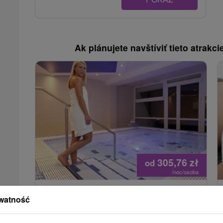
Ak plánujete navštíviť tieto atrakcie
305,76
zł
od
/noc/osoba
Pobyt rekreacyjny: Idealny na
watność
relaks, regenerację i nabranie sił w
sercu Pieszczan