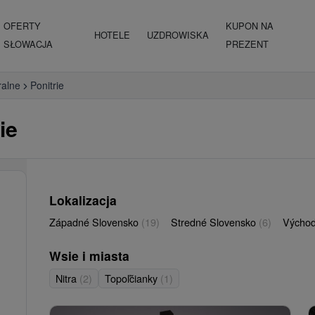
OFERTY
KUPON NA
HOTELE
UZDROWISKA
SŁOWACJA
PREZENT
ralne
Ponitrie
ie
Lokalizacja
Západné Slovensko
(19)
Stredné Slovensko
(6)
Východ
Wsie i miasta
Nitra
(2)
Topoľčianky
(1)