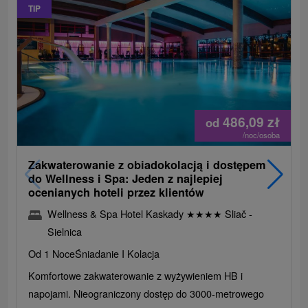
TIP
486,09
zł
od
/noc/osoba
Zakwaterowanie z obiadokolacją i dostępem
do Wellness i Spa: Jeden z najlepiej
ocenianych hoteli przez klientów
Wellness & Spa Hotel Kaskady
★
★
★
★
Sliač -
Sielnica
Od 1 Noce
Śniadanie I Kolacja
Komfortowe zakwaterowanie z wyżywieniem HB i
napojami. Nieograniczony dostęp do 3000-metrowego