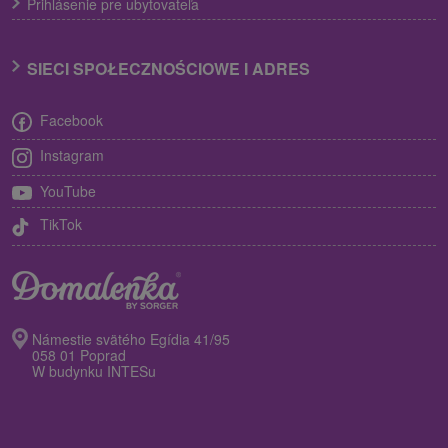
Prihlásenie pre ubytovateľa
SIECI SPOŁECZNOŚCIOWE I ADRES
Facebook
Instagram
YouTube
TikTok
Námestie svätého Egídia 41/95
058 01 Poprad
W budynku INTESu