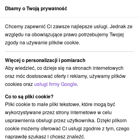
Dbamy o Twoją prywatność
członek grupy
Sorger
Chcemy zapewnić Ci zawsze najlepsze usługi. Jednak ze
Trenčiansky kraj
Sebedražie
Pole golfowe, Klub golfowy Bojnice
względu na obowiązujące prawo potrzebujemy Twojej
zgody na używanie plików cookie.
Pole golfowe, Klub golfowy Bojnice
Więcej o personalizacji i pomiarach
Wyświetl stronę internetową
Przejdź do
Aby wiedzieć, co dzieje się na stronach internetowych
oraz móc dostosować oferty i reklamy, używamy plików
cookies oraz
usługi firmy Google
.
+421 910 903 183
info@golfbojnice.sk
Co to są pliki cookie?
Facebook
Pliki cookie to małe pliki tekstowe, które mogą być
wykorzystywane przez strony internetowe w celu
Opinii Google
usprawnienia obsługi przez użytkownika. Dzięki plikom
Priehon 769
GPS:
cookie możemy oferować Ci usługi zgodnie z tym, czego
972 05 Sebedražie
N +48° 43' 23.54''
naprawdę szukasz i chcesz znaleźć.
E +18° 38' 3.69''