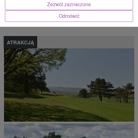
Zezwól zaznaczone
Znalazłeś błąd lub chcesz polecić nam nową atrakcję
Odmówić
Zgłoś błąd
ATRAKCJĄ