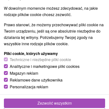
Kościoły drewniane
Atrakcje dla dzieci
(7)
(7)
W dowolnym momencie możesz zdecydować, na jakie
Escaperoom
Ogrody botaniczne
(2)
(1)
rodzaje plików cookie chcesz zezwolić.
Ogrody zoologiczne i fermy zwierząt
(1)
Muzea i galerie
Atrakcje turystyczne
(2)
(3)
Prawo stanowi, że możemy przechowywać pliki cookie na
Kolejki linowe
(1)
Twoim urządzeniu, jeśli są one absolutnie niezbędne do
działania tej witryny. Potrzebujemy Twojej zgody na
Wsie i miasta
wszystkie inne rodzaje plików cookie.
Prešov
(2)
Bardejov
(2)
Pliki cookie, których używamy
Techniczne i niezbędne pliki cookie
Analityczne i marketingowe pliki cookies
Magazyn reklam
Reklamowe dane użytkownika
Personalizacja reklam
Zezwolić wszystkim