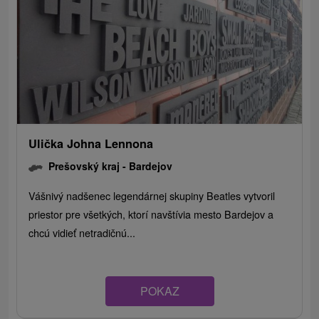
Ulička Johna Lennona
Prešovský kraj -
Bardejov
Vášnivý nadšenec legendárnej skupiny Beatles vytvoril
priestor pre všetkých, ktorí navštívia mesto Bardejov a
chcú vidieť netradičnú...
POKAZ