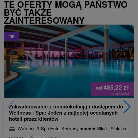
TE OFERTY MOGĄ PAŃSTWO
BYĆ TAKŻE
ZAINTERESOWANY
TIP
485,22
zł
od
/noc/osoba
Zakwaterowanie z obiadokolacją i dostępem do
Wellness i Spa: Jeden z najlepiej ocenianych
hoteli przez klientów
Wellness & Spa Hotel Kaskady
★
★
★
★
Sliač - Sielnica