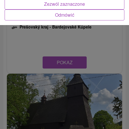
Zezwól zaznaczone
Odmówić
Pavilion Ľudový prameň
Prešovský kraj -
Bardejovské Kúpele
POKAZ