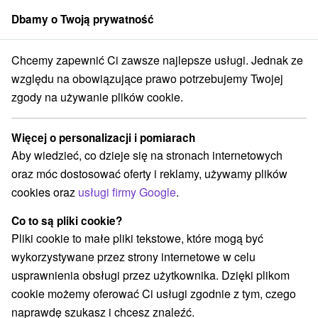
Dbamy o Twoją prywatność
członek grupy
Sorger
Chcemy zapewnić Ci zawsze najlepsze usługi. Jednak ze
Atrakcje na Słowacji
Čergov
względu na obowiązujące prawo potrzebujemy Twojej
zgody na używanie plików cookie.
Atrakcje na Słowacji Čergov
Więcej o personalizacji i pomiarach
Kategorie
Aby wiedzieć, co dzieje się na stronach internetowych
oraz móc dostosować oferty i reklamy, używamy plików
Wszystkie kategorie
Ośrodki i miasteczka dziecięce
(1)
cookies oraz
usługi firmy Google
.
Źródła
Parki miejskie i zamkowe
(3)
(1)
Ośrodek narciarski
Obiekty architektoniczne
(1)
(1)
Co to są pliki cookie?
Miejsca sakralne
Zamki
Teatry
(1)
(1)
(1)
Pliki cookie to małe pliki tekstowe, które mogą być
Skanseny
Zamki, pałace, ruiny
(1)
(2)
wykorzystywane przez strony internetowe w celu
Wieże obserwacyjne i chodniki
(2)
usprawnienia obsługi przez użytkownika. Dzięki plikom
Areny laserowe i paintball
Jaskinie
(1)
(1)
cookie możemy oferować Ci usługi zgodnie z tym, czego
Planetarium i obserwatorium
Aquaparki, baseny
(1)
(3)
naprawdę szukasz i chcesz znaleźć.