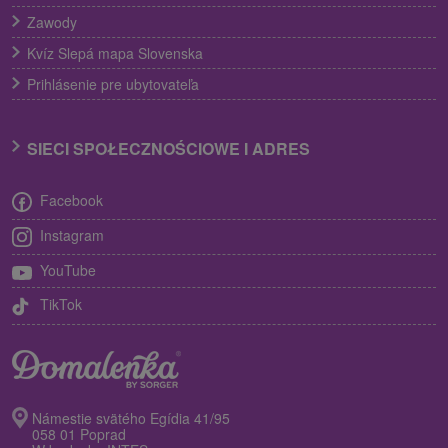
Zawody
Kvíz Slepá mapa Slovenska
Prihlásenie pre ubytovateľa
SIECI SPOŁECZNOŚCIOWE I ADRES
Facebook
Instagram
YouTube
TikTok
Námestie svätého Egídia 41/95
058 01 Poprad