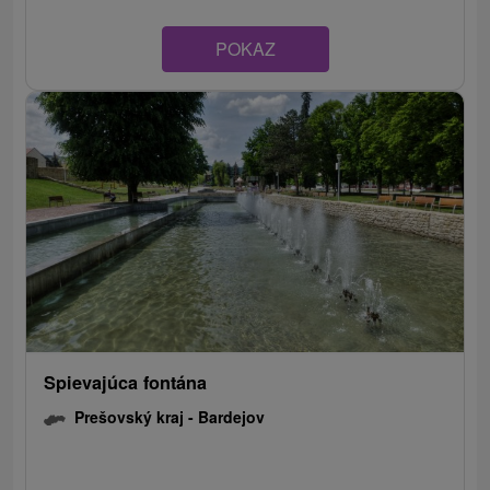
POKAZ
Spievajúca fontána
Prešovský kraj -
Bardejov