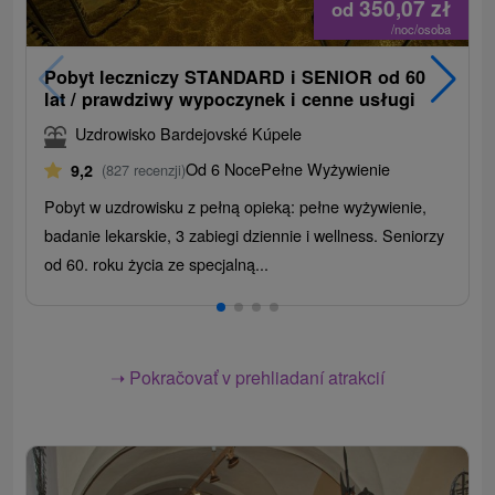
350,07
zł
od
/noc/osoba
Pobyt leczniczy STANDARD i SENIOR od 60
lat / prawdziwy wypoczynek i cenne usługi
Uzdrowisko Bardejovské Kúpele
Od 6 Noce
Pełne Wyżywienie
9,2
(827 recenzji)
Pobyt w uzdrowisku z pełną opieką: pełne wyżywienie,
badanie lekarskie, 3 zabiegi dziennie i wellness. Seniorzy
od 60. roku życia ze specjalną...
➝ Pokračovať v prehliadaní atrakcií