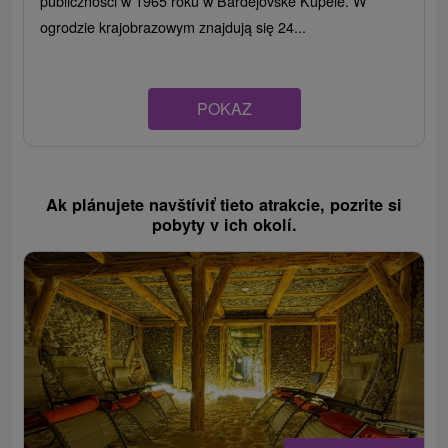
publiczności w 1965 roku w Bardejovské Kúpele. W
ogrodzie krajobrazowym znajdują się 24...
POKAZ
Ak plánujete navštíviť tieto atrakcie, pozrite si
pobyty v ich okolí.