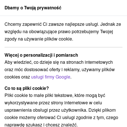
Dbamy o Twoją prywatność
członek grupy
Sorger
Chcemy zapewnić Ci zawsze najlepsze usługi. Jednak ze
Atrakcje na Słowacji
Escaperoom
Čergov
względu na obowiązujące prawo potrzebujemy Twojej
zgody na używanie plików cookie.
Escaperoom Čergov
Więcej o personalizacji i pomiarach
Kategorie
Aby wiedzieć, co dzieje się na stronach internetowych
oraz móc dostosować oferty i reklamy, używamy plików
Wszystkie kategorie
Ośrodki i miasteczka dziecięce
(1)
cookies oraz
usługi firmy Google
.
Źródła
Parki miejskie i zamkowe
(3)
(1)
Ośrodek narciarski
Obiekty architektoniczne
(1)
(1)
Co to są pliki cookie?
Miejsca sakralne
Zamki
Teatry
(1)
(1)
(1)
Pliki cookie to małe pliki tekstowe, które mogą być
Skanseny
Zamki, pałace, ruiny
(1)
(2)
wykorzystywane przez strony internetowe w celu
Wieże obserwacyjne i chodniki
(2)
usprawnienia obsługi przez użytkownika. Dzięki plikom
Areny laserowe i paintball
Jaskinie
(1)
(1)
cookie możemy oferować Ci usługi zgodnie z tym, czego
Planetarium i obserwatorium
Aquaparki, baseny
(1)
(3)
naprawdę szukasz i chcesz znaleźć.