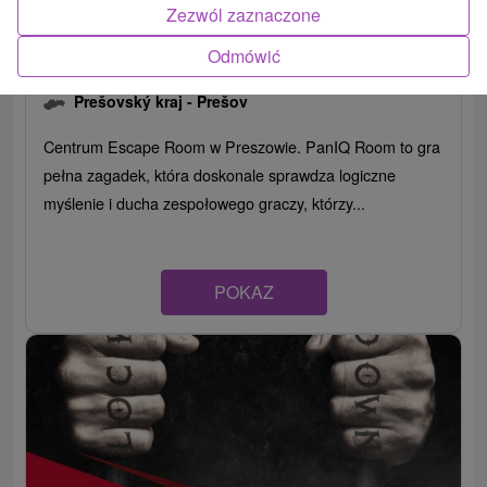
Zezwól zaznaczone
Odmówić
PanIQ Room Prešov
Prešovský kraj -
Prešov
Centrum Escape Room w Preszowie. PanIQ Room to gra
pełna zagadek, która doskonale sprawdza logiczne
myślenie i ducha zespołowego graczy, którzy...
POKAZ