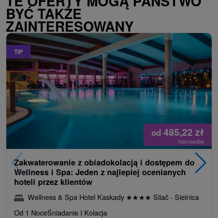
TE OFERTY MOGĄ PAŃSTWO
BYĆ TAKŻE
ZAINTERESOWANY
TIP
485,22
zł
od
/noc/osoba
Zakwaterowanie z obiadokolacją i dostępem do
Wellness i Spa: Jeden z najlepiej ocenianych
hoteli przez klientów
Wellness & Spa Hotel Kaskady
★
★
★
★
Sliač - Sielnica
Od 1 Noce
Śniadanie I Kolacja