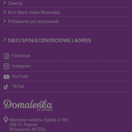
Zawody
Kvíz Slepá mapa Slovenska
Prihlásenie pre ubytovateľa
SIECI SPOŁECZNOŚCIOWE I ADRES
Facebook
Instagram
YouTube
TikTok
Námestie svätého Egídia 41/95
058 01 Poprad
W budynku INTESu