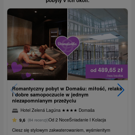
pobyty v ich okolí.
489,65
zł
od
/noc/osoba
Romantyczny pobyt w Domašu: miłość, relaks
i dobre samopoczucie w jednym
niezapomnianym przeżyciu
Hotel Zelená Lagúna
★
★
★
★
Domaša
Od 2 Noce
Śniadanie I Kolacja
9,6
(84 recenzji)
Ciesz się stylowym zakwaterowaniem, wyśmienitym