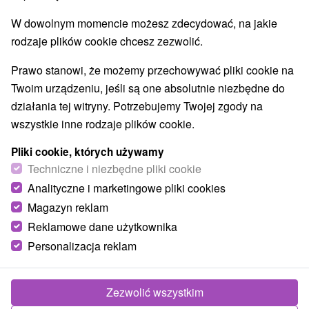
Kościoły drewniane
Atrakcje dla dzieci
(7)
(7)
W dowolnym momencie możesz zdecydować, na jakie
Escaperoom
Ogrody botaniczne
(2)
(1)
rodzaje plików cookie chcesz zezwolić.
Ogrody zoologiczne i fermy zwierząt
(1)
Muzea i galerie
Atrakcje turystyczne
(2)
(3)
Prawo stanowi, że możemy przechowywać pliki cookie na
Kolejki linowe
(1)
Twoim urządzeniu, jeśli są one absolutnie niezbędne do
działania tej witryny. Potrzebujemy Twojej zgody na
Wsie i miasta
wszystkie inne rodzaje plików cookie.
Prešov
(2)
Pliki cookie, których używamy
Techniczne i niezbędne pliki cookie
Analityczne i marketingowe pliki cookies
Magazyn reklam
Reklamowe dane użytkownika
Personalizacja reklam
Zezwolić wszystkim