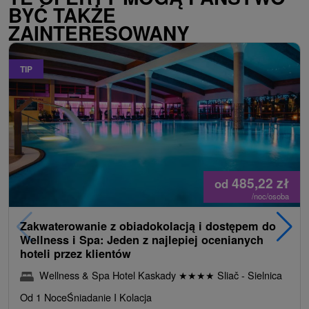
BYĆ TAKŻE
ZAINTERESOWANY
TIP
485,22
zł
od
/noc/osoba
Zakwaterowanie z obiadokolacją i dostępem do
Wellness i Spa: Jeden z najlepiej ocenianych
hoteli przez klientów
Wellness & Spa Hotel Kaskady
★
★
★
★
Sliač - Sielnica
Od 1 Noce
Śniadanie I Kolacja