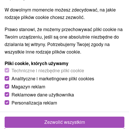
Kościoły drewniane
Atrakcje dla dzieci
(7)
(7)
W dowolnym momencie możesz zdecydować, na jakie
Escaperoom
Ogrody botaniczne
(2)
(1)
rodzaje plików cookie chcesz zezwolić.
Ogrody zoologiczne i fermy zwierząt
(1)
Muzea i galerie
Atrakcje turystyczne
(2)
(3)
Prawo stanowi, że możemy przechowywać pliki cookie na
Kolejki linowe
(1)
Twoim urządzeniu, jeśli są one absolutnie niezbędne do
działania tej witryny. Potrzebujemy Twojej zgody na
Wsie i miasta
wszystkie inne rodzaje plików cookie.
Zborov
(1)
Veľký Šariš
(1)
Pliki cookie, których używamy
Techniczne i niezbędne pliki cookie
Analityczne i marketingowe pliki cookies
Magazyn reklam
Reklamowe dane użytkownika
Personalizacja reklam
Zezwolić wszystkim