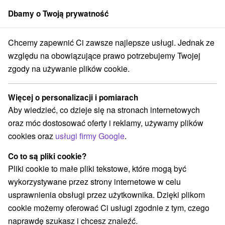
Dbamy o Twoją prywatność
członek grupy
Sorger
Chcemy zapewnić Ci zawsze najlepsze usługi. Jednak ze
Atrakcje na Słowacji
Zamki, pałace, ruiny
Čergov
względu na obowiązujące prawo potrzebujemy Twojej
zgody na używanie plików cookie.
Zamki, pałace, ruiny Čergov
Więcej o personalizacji i pomiarach
Kategorie
Aby wiedzieć, co dzieje się na stronach internetowych
oraz móc dostosować oferty i reklamy, używamy plików
Wszystkie kategorie
Ośrodki i miasteczka dziecięce
(1)
cookies oraz
usługi firmy Google
.
Źródła
Parki miejskie i zamkowe
(3)
(1)
Ośrodek narciarski
Obiekty architektoniczne
(1)
(1)
Co to są pliki cookie?
Miejsca sakralne
Zamki
Teatry
(1)
(1)
(1)
Pliki cookie to małe pliki tekstowe, które mogą być
Skanseny
Zamki, pałace, ruiny
(1)
(2)
wykorzystywane przez strony internetowe w celu
Wieże obserwacyjne i chodniki
(2)
usprawnienia obsługi przez użytkownika. Dzięki plikom
Areny laserowe i paintball
Jaskinie
(1)
(1)
cookie możemy oferować Ci usługi zgodnie z tym, czego
Planetarium i obserwatorium
Aquaparki, baseny
(1)
(3)
naprawdę szukasz i chcesz znaleźć.