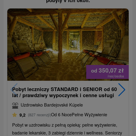
pobyty v ich okolí.
350,07
zł
od
/noc/osoba
Pobyt leczniczy STANDARD i SENIOR od 60
lat / prawdziwy wypoczynek i cenne usługi
Uzdrowisko Bardejovské Kúpele
Od 6 Noce
Pełne Wyżywienie
9,2
(827 recenzji)
Pobyt w uzdrowisku z pełną opieką: pełne wyżywienie,
badanie lekarskie, 3 zabiegi dziennie i wellness. Seniorzy