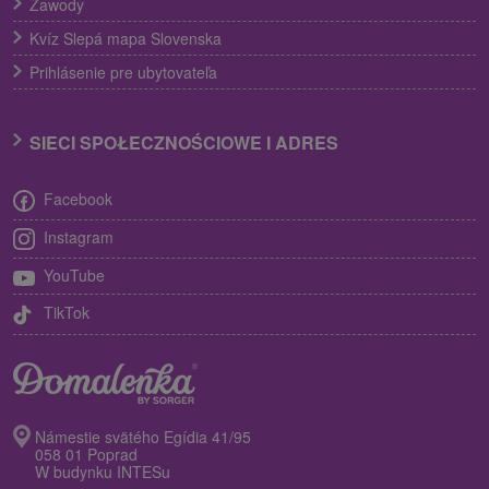
Zawody
Kvíz Slepá mapa Slovenska
Prihlásenie pre ubytovateľa
SIECI SPOŁECZNOŚCIOWE I ADRES
Facebook
Instagram
YouTube
TikTok
Námestie svätého Egídia 41/95
058 01 Poprad
W budynku INTESu