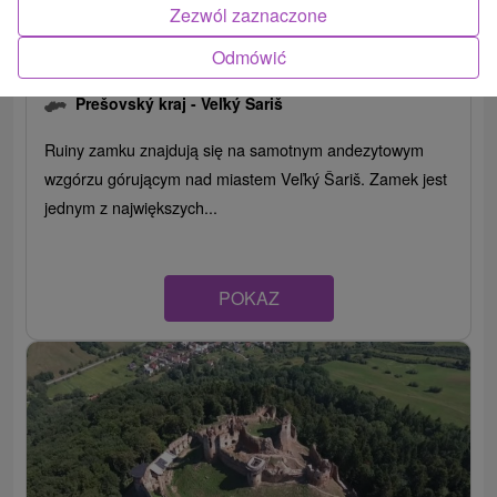
Zezwól zaznaczone
Odmówić
Zamek Saris
Prešovský kraj -
Veľký Šariš
Ruiny zamku znajdują się na samotnym andezytowym
wzgórzu górującym nad miastem Veľký Šariš. Zamek jest
jednym z największych...
POKAZ