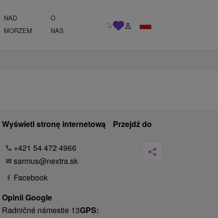
NAD
O
MORZEM
NAS
Wyświetl stronę internetową
Przejdź do
+421 54 472 4966
sarmus@nextra.sk
Facebook
Opinii Google
Radničné námestie 13
GPS: