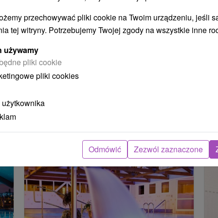
ie
kuracja pitna i nielimitowane wellness & spa.
ko
ożemy przechowywać pliki cookie na Twoim urządzeniu, jeśli s
ku
ia tej witryny. Potrzebujemy Twojej zgody na wszystkie inne ro
Ci
ych używamy
ro
będne pliki cookie
ketingowe pliki cookies
Załaduj więcej
 użytkownika
eklam
STWO BYĆ TAKŻE ZAINTERESO
Odmówić
Zezwól zaznaczone