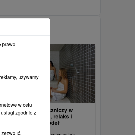
e prawo
i reklamy, używamy
ernetowe w celu
obyt zdrowotny i leczniczy w
 usługi zgodnie z
zdrowisku – energia, relaks i
zdrawiająca moc źródeł
 zezwolić.
daruj sobie regenerację w sercu natury –