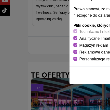
wyżywienie, badanie lekarskie, 3 zabiegi dzienn
Prawo stanowi, że m
i wellness. Seniorzy od 60. roku życia ze
niezbędne do działan
specjalną zniżką.
Pliki cookie, któr
Techniczne i niez
Analityczne i mar
Magazyn reklam
Reklamowe dane
Personalizacja r
TE OFERTY MOGĄ PAŃ
TIP