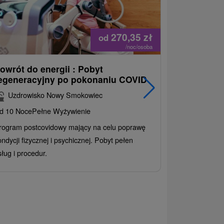
270,35
zł
od
/noc/osoba
owrót do energii : Pobyt
Najlepiej 
egeneracyjny po pokonaniu COVID
najpopular
korzystny
Uzdrowisko Nowy Smokowiec
INCLUSIV
d 10 Noce
Pełne Wyżywienie
Grand Ho
rogram postcovidowy mający na celu poprawę
Od 2 Noce
All
ondycji fizycznej i psychicznej. Pobyt pełen
Ciesz się zr
sług i procedur.
wrażeń pobyte
atrakcje wodne
rodziny.