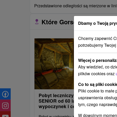
Przedstawione odległości są mierzone w lini
Które Gorset znajdują się
Dbamy o Twoją pry
Chcemy zapewnić Ci 
potrzebujemy Twojej
Więcej o personaliz
Aby wiedzieć, co dzi
plików cookies oraz
Co to są pliki cooki
Pliki cookie to małe
Pobyt leczniczy STANDARD i
usprawnienia obsług
SENIOR od 60 lat / prawdziwy
tym, czego naprawdę
wypoczynek i cenne usługi
W dowolnym momencie
Pobyt w uzdrowisku z pełną opieką: pełne