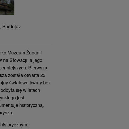
, Bardejov
jako Muzeum Żupanii
w na Słowacji, a jego
jcenniejszych. Pierwsza
sza została otwarta 23
ojny światowe trwały bez
odbyła się w latach
yskiego jest
umentuje historyczną,
arysza.
historycznym,