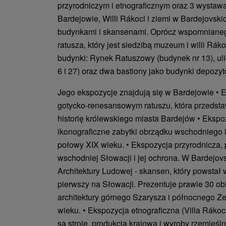
przyrodniczym i etnograficznym oraz 3 wysta
Bardejowie, Willi Rákoci i ziemi w Bardejovsk
budynkami i skansenami. Oprócz wspomniane
ratusza, który jest siedzibą muzeum i willi Rák
budynki: Rynek Ratuszowy (budynek nr 13), ul
6 i 27) oraz dwa bastiony jako budynki depozy
Jego ekspozycje znajdują się w Bardejowie • 
gotycko-renesansowym ratuszu, która przedst
historię królewskiego miasta Bardejów • Ekspoz
ikonograficzne zabytki obrządku wschodniego i
połowy XIX wieku. • Ekspozycja przyrodnicza,
wschodniej Słowacji i jej ochrona. W Bardejo
Architektury Ludowej - skansen, który powstał 
pierwszy na Słowacji. Prezentuje prawie 30 obi
architektury górnego Szarysza i północnego Ze
wieku. • Ekspozycja etnograficzna (Villa Rákoc
są stroje, produkcja krajowa i wyroby rzemieś