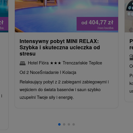
zł
404,77
zł
od
oba
/noc/osoba
Intensywny pobyt MINI RELAX:
P
n
Szybka i skuteczna ucieczka od
r
stresu
Hotel Flóra
★
★
★
Trenczańskie Teplice
O
Od 2 Noce
Śniadanie I Kolacja
P
Relaksujący pobyt z 2 zabiegami zabiegowymi i
k
wejściem do świata basenów i saun szybko
u
i
uzupełni Twoje siły i energię.
,