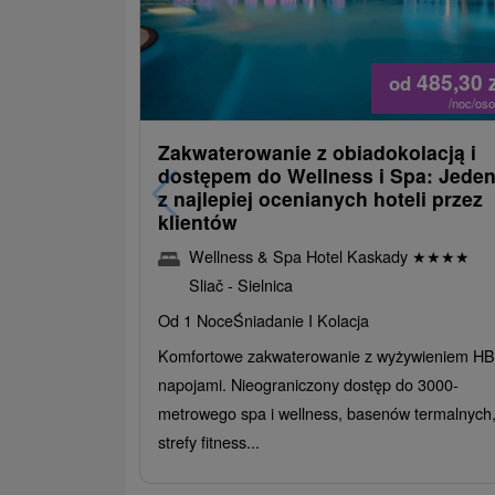
485,30
od
/noc/os
Zakwaterowanie z obiadokolacją i
dostępem do Wellness i Spa: Jede
z najlepiej ocenianych hoteli przez
klientów
Wellness & Spa Hotel Kaskady
★
★
★
★
Sliač - Sielnica
Od 1 Noce
Śniadanie I Kolacja
Komfortowe zakwaterowanie z wyżywieniem HB 
napojami. Nieograniczony dostęp do 3000-
metrowego spa i wellness, basenów termalnych
strefy fitness...