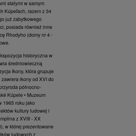
wami stałymi w samym
ich Kúpeľach, razem z 34
go już zabytkowego
oci, posiada również inne
icę Rhodyho (domy nr 4 -
towe.
Ekspozycja historyczna w
awia średniowieczną
ycja Ikony, która grupuje
 zawiera ikony od XVI do
 przyroda północno-
vské Kúpele • Muzeum
w 1965 roku jako
ektów kultury ludowej i
mplina z XVIII - XX
i), w której prezentowane
lników ludowych z