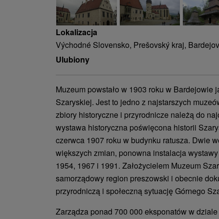
Lokalizacja
Východné Slovensko, Prešovský kraj, Bardejov
Ulubiony
Muzeum powstało w 1903 roku w Bardejowie 
Szaryskiej. Jest to jedno z najstarszych muzeó
zbiory historyczne i przyrodnicze należą do na
wystawa historyczna poświęcona historii Szary
czerwca 1907 roku w budynku ratusza. Dwie w
większych zmian, ponowna instalacja wystawy 
1954, 1967 i 1991. Założycielem Muzeum Szar
samorządowy region preszowski i obecnie dok
przyrodniczą i społeczną sytuację Górnego Sz
Zarządza ponad 700 000 eksponatów w dziale 