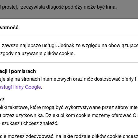
i prostej, rzeczywista długość podróży może być inna.
 w pobliżu?
watność
zawsze najlepsze usługi. Jednak ze względu na obowiązując
 zgody na używanie plików cookie.
acji i pomiarach
eje się na stronach internetowych oraz móc dostosować oferty 
usługi firmy Google
.
e?
 pliki tekstowe, które mogą być wykorzystywane przez strony int
Wellness i Relaks: Wellness &
P
i przez użytkownika. Dzięki plikom cookie możemy oferować Ci
Relaks: Zrelaksuj się w Uzdrowisku
u
 szukasz i chcesz znaleźć.
Bardejów
u
 możesz zdecydować, na jakie rodzaje plików cookie chcesz
Bogaty pakiet zabiegów, pełne wyżywienie,
Po