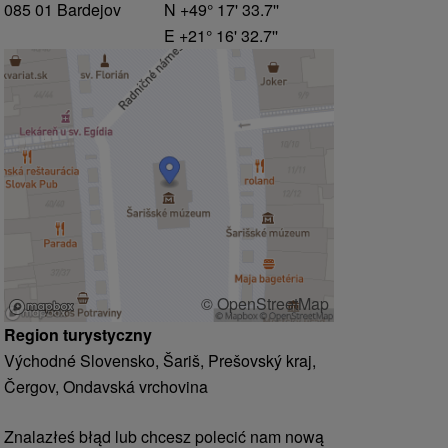
085 01 Bardejov
N +49° 17' 33.7''
E +21° 16' 32.7''
© OpenStreetMap
Region turystyczny
Východné Slovensko, Šariš, Prešovský kraj,
Čergov, Ondavská vrchovina
Znalazłeś błąd lub chcesz polecić nam nową