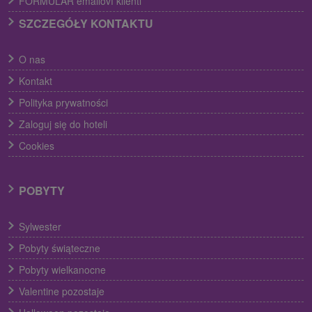
FORMULÁR emailoví klienti
SZCZEGÓŁY KONTAKTU
O nas
Kontakt
Polityka prywatności
Zaloguj się do hoteli
Cookies
POBYTY
Sylwester
Pobyty świąteczne
Pobyty wielkanocne
Valentine pozostaje