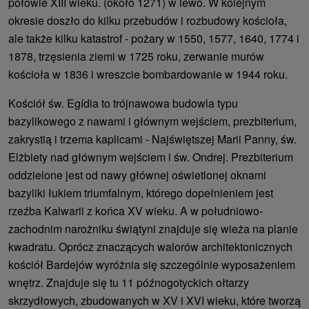
połowie XIII wieku. (około 1271) w lewo. W kolejnym
okresie doszło do kilku przebudów i rozbudowy kościoła,
ale także kilku katastrof - pożary w 1550, 1577, 1640, 1774 i
1878, trzęsienia ziemi w 1725 roku, zerwanie murów
kościoła w 1836 i wreszcie bombardowanie w 1944 roku.
Kościół św. Egídia to trójnawowa budowla typu
bazylikowego z nawami i głównym wejściem, prezbiterium,
zakrystią i trzema kaplicami - Najświętszej Marii Panny, św.
Elżbiety nad głównym wejściem i św. Ondrej. Prezbiterium
oddzielone jest od nawy głównej oświetlonej oknami
bazyliki łukiem triumfalnym, którego dopełnieniem jest
rzeźba Kalwarii z końca XV wieku. A w południowo-
zachodnim narożniku świątyni znajduje się wieża na planie
kwadratu. Oprócz znaczących walorów architektonicznych
kościół Bardejów wyróżnia się szczególnie wyposażeniem
wnętrz. Znajduje się tu 11 późnogotyckich ołtarzy
skrzydłowych, zbudowanych w XV i XVI wieku, które tworzą