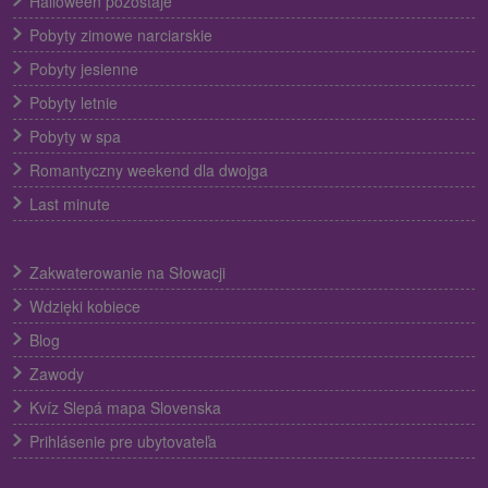
Halloween pozostaje
Pobyty zimowe narciarskie
Pobyty jesienne
Pobyty letnie
Pobyty w spa
Romantyczny weekend dla dwojga
Last minute
Zakwaterowanie na Słowacji
Wdzięki kobiece
Blog
Zawody
Kvíz Slepá mapa Slovenska
Prihlásenie pre ubytovateľa