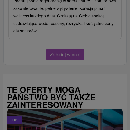
Podaruj sobie regenerację w sercu natury – komfortowe
zakwaterowanie, pełne wyżywienie, kuracja pitna i
wellness każdego dnia. Czekają na Ciebie spokój,
uzdrawiająca woda, baseny, rozrywka i korzystne ceny
dla seniorów.
Załaduj więcej
TE OFERTY MOGĄ
PAŃSTWO BYĆ TAKŻE
ZAINTERESOWANY
TIP