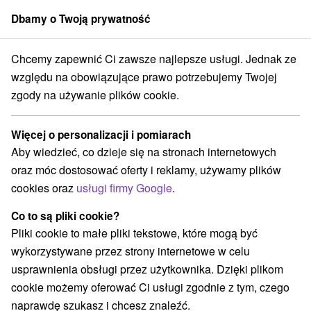
Dbamy o Twoją prywatność
członek grupy
Sorger
Chcemy zapewnić Ci zawsze najlepsze usługi. Jednak ze
nsko
Prešovský kraj
Bardejov
Bazylika św. Idziego w Bardejowie
względu na obowiązujące prawo potrzebujemy Twojej
zgody na używanie plików cookie.
Bazylika św. Idziego w Bardejowie
Więcej o personalizacji i pomiarach
Wyświetl stronę internetową
Przejdź do
Aby wiedzieć, co dzieje się na stronach internetowych
oraz móc dostosować oferty i reklamy, używamy plików
cookies oraz
usługi firmy Google
.
+421 54 472 25 95
bardejov@rimkat.sk
Co to są pliki cookie?
Facebook
Pliki cookie to małe pliki tekstowe, które mogą być
wykorzystywane przez strony internetowe w celu
Opinii Google
usprawnienia obsługi przez użytkownika. Dzięki plikom
Radničné námestie 46
GPS:
cookie możemy oferować Ci usługi zgodnie z tym, czego
085 01 Bardejov
N +49° 17' 36.71''
naprawdę szukasz i chcesz znaleźć.
E +21° 16' 31.49''