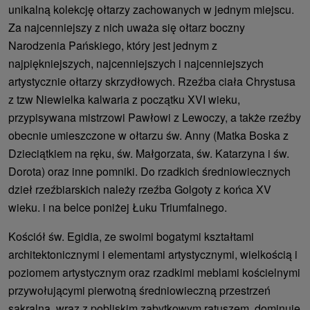
unikalną kolekcję ołtarzy zachowanych w jednym miejscu.
Za najcenniejszy z nich uważa się ołtarz boczny
Narodzenia Pańskiego, który jest jednym z
najpiękniejszych, najcenniejszych i najcenniejszych
artystycznie ołtarzy skrzydłowych. Rzeźba ciała Chrystusa
z tzw Niewielka kalwaria z początku XVI wieku,
przypisywana mistrzowi Pawłowi z Lewoczy, a także rzeźby
obecnie umieszczone w ołtarzu św. Anny (Matka Boska z
Dzieciątkiem na ręku, św. Małgorzata, św. Katarzyna i św.
Dorota) oraz inne pomniki. Do rzadkich średniowiecznych
dzieł rzeźbiarskich należy rzeźba Golgoty z końca XV
wieku. i na belce poniżej Łuku Triumfalnego.
Kościół św. Egidia, ze swoimi bogatymi kształtami
architektonicznymi i elementami artystycznymi, wielkością i
poziomem artystycznym oraz rzadkimi meblami kościelnymi
przywołującymi pierwotną średniowieczną przestrzeń
sakralną, wraz z pobliskim zabytkowym ratuszem, dominuje