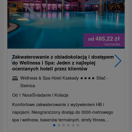
485,22
zł
od
/noc/osoba
Zakwaterowanie z obiadokolacją i dostępem
do Wellness i Spa: Jeden z najlepiej
ocenianych hoteli przez klientów
Wellness & Spa Hotel Kaskady
★
★
★
★
Sliač -
Sielnica
Od 1 Noce
Śniadanie I Kolacja
Komfortowe zakwaterowanie z wyżywieniem HB i
napojami. Nieograniczony dostęp do 3000-metrowego
spa i wellness, basenów termalnych, strefy fitness...