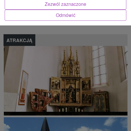
Zezwól zaznaczone
Znalazłeś błąd lub chcesz polecić nam nową atrakcję
Odmówić
Zgłoś błąd
ATRAKCJĄ