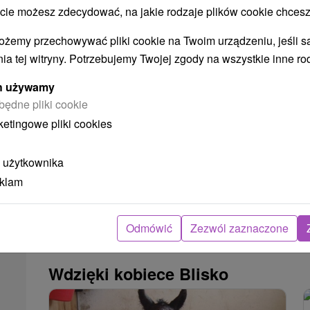
 możesz zdecydować, na jakie rodzaje plików cookie chcesz
Šport hotel
★
★
★
Donovaly
Od 2 Noce
Śniadanie I Kolacja
ożemy przechowywać pliki cookie na Twoim urządzeniu, jeśli s
9,3
(53 recenzji)
ia tej witryny. Potrzebujemy Twojej zgody na wszystkie inne ro
Codzienne wędrówki w sercu słowackiej
przyrody, doskonała domowa kuchnia, relaks w
ych używamy
przestronnej strefie wellness z basenami i
będne pliki cookie
saunami oraz...
ketingowe pliki cookies
 użytkownika
eklam
➝ Pokračovať v prehl
Odmówić
Zezwól zaznaczone
Wdzięki kobiece Blisko