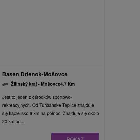
Basen Drienok-Mošovce
Žilinský kraj -
Mošovce
4.7 Km
Jest to jeden z ośrodków sportowo-
rekreacyjnych. Od Turčianske Teplice znajduje
się kąpielisko 6 km na północ. Znajduje się około
20 km od...
POKAZ