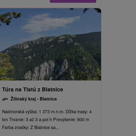
Túra na Tlstú z Blatnice
Žilinský kraj -
Blatnica
Nadmorská výška: 1 373 m.n.m. Dĺžka trasy: 4
km Trvanie: 3 až 3 a pol h Prevýšenie: 900 m
Farba značky: Z Blatnice sa...