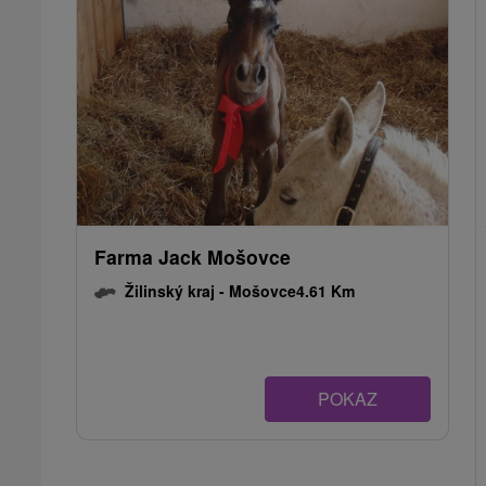
Farma Jack Mošovce
Žilinský kraj -
Mošovce
4.61 Km
POKAZ