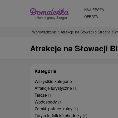
NAJLEPSZA
OFERTA
członek grupy
Sorger
Wprowadzenie
Atrakcje na Słowacji
Stredné Slo
Atrakcje na Słowacji Bl
Kategorie
Wszystkie kategorie
Atrakcje turystyczne
(1)
Tarcze
(1)
Wodospady
(1)
Zamki, pałace, ruiny
(1)
Túry a turistické chodníky
(2)