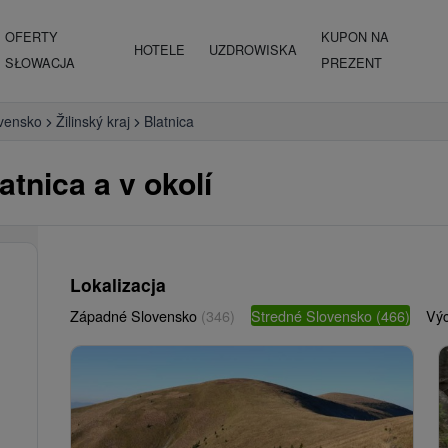
OFERTY
KUPON NA
HOTELE
UZDROWISKA
SŁOWACJA
PREZENT
vensko
Žilinský kraj
Blatnica
atnica a v okolí
Lokalizacja
Západné Slovensko
(346)
Stredné Slovensko
(466)
Vý