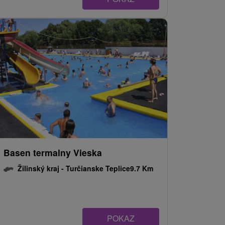
Basen termalny Vieska
Žilinský kraj -
Turčianske Teplice
9.7 Km
POKAZ