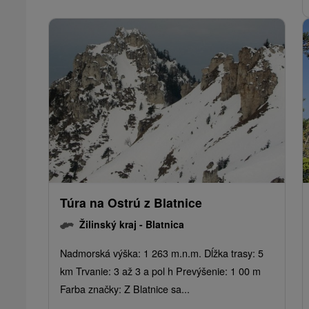
Túra na Ostrú z Blatnice
Žilinský kraj -
Blatnica
Nadmorská výška: 1 263 m.n.m. Dĺžka trasy: 5
km Trvanie: 3 až 3 a pol h Prevýšenie: 1 00 m
Farba značky: Z Blatnice sa...