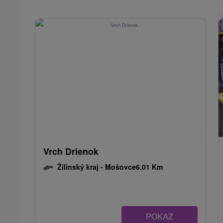
Vrch Drienok
Žilinský kraj -
Mošovce
6.01 Km
POKAZ