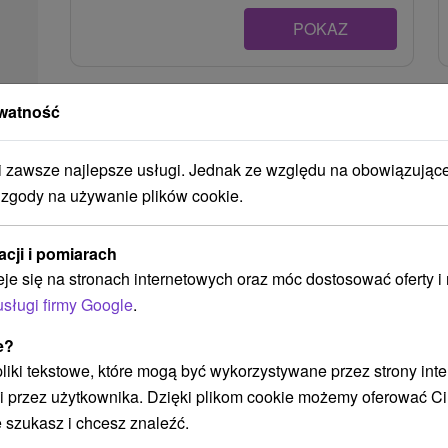
POKAZ
watność
Ak plánujete navštíviť tieto atrakcie
zawsze najlepsze usługi. Jednak ze względu na obowiązując
Náš TIP
 zgody na używanie plików cookie.
Akcia
acji i pomiarach
eje się na stronach internetowych oraz móc dostosować oferty 
usługi firmy Google
.
e?
367,79
zł
od
 pliki tekstowe, które mogą być wykorzystywane przez strony int
/noc/osoba
i przez użytkownika. Dzięki plikom cookie możemy oferować Ci
Urlop w Donovalach: wellness,
 szukasz i chcesz znaleźć.
sport i zabawa dla całej rodziny