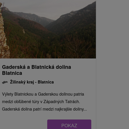
Gaderská a Blatnická dolina
Blatnica
Žilinský kraj -
Blatnica
Výlety Blatnickou a Gaderskou dolinou patria
medzi obľúbené túry v Západných Tatrách.
Gaderská dolina patrí medzi najkrajšie doliny...
POKAZ