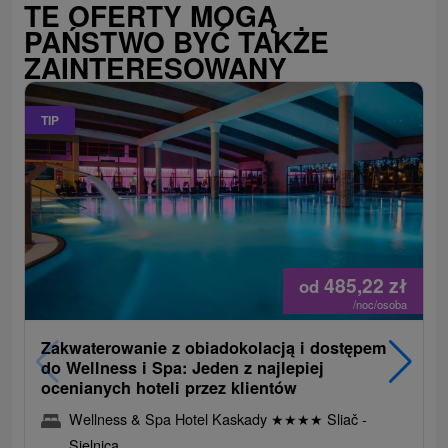
TE OFERTY MOGĄ
PAŃSTWO BYĆ TAKŻE
ZAINTERESOWANY
TIP
485,22
zł
od
/noc/osoba
Zakwaterowanie z obiadokolacją i dostępem
do Wellness i Spa: Jeden z najlepiej
ocenianych hoteli przez klientów
Wellness & Spa Hotel Kaskady
★
★
★
★
Sliač -
Sielnica