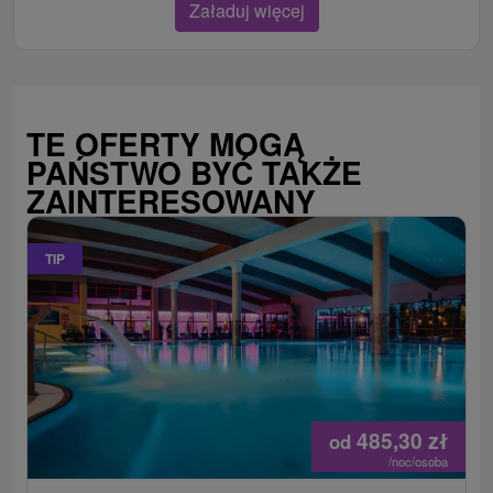
Załaduj więcej
TE OFERTY MOGĄ
PAŃSTWO BYĆ TAKŻE
ZAINTERESOWANY
TIP
485,30
zł
od
/noc/osoba