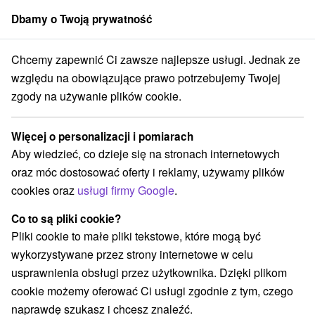
Dbamy o Twoją prywatność
członek grupy
Sorger
Chcemy zapewnić Ci zawsze najlepsze usługi. Jednak ze
tredné Slovensko
Žilinský kraj
Belá - Dulice
Bike park Jasenská
względu na obowiązujące prawo potrzebujemy Twojej
zgody na używanie plików cookie.
Bike park Jasenská
Więcej o personalizacji i pomiarach
Wyświetl stronę internetową
Przejdź do
Aby wiedzieć, co dzieje się na stronach internetowych
oraz móc dostosować oferty i reklamy, używamy plików
+421 904 002 123
cookies oraz
usługi firmy Google
.
info.bikeparkjasenska@gmail.com
Co to są pliki cookie?
Facebook
Pliki cookie to małe pliki tekstowe, które mogą być
wykorzystywane przez strony internetowe w celu
Opinii Google
usprawnienia obsługi przez użytkownika. Dzięki plikom
Jasenská dolina
GPS:
cookie możemy oferować Ci usługi zgodnie z tym, czego
038 11 Belá - Dulice
N +49° 0' 49.4''
naprawdę szukasz i chcesz znaleźć.
E +19° 0' 36.14''