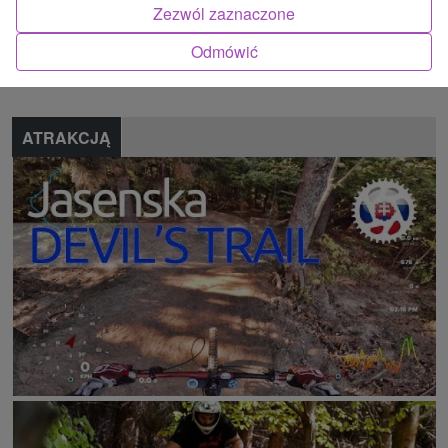
Zezwól zaznaczone
Znalazłeś błąd lub chcesz polecić nam nową atrakcję
Odmówić
Zgłoś błąd
ATRAKCJĄ