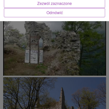
Zezwól zaznaczone
Odmówić
ATRAKCJĄ