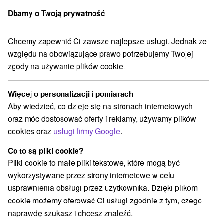
Dbamy o Twoją prywatność
członek grupy
Sorger
Chcemy zapewnić Ci zawsze najlepsze usługi. Jednak ze
linský kraj
Kláštor pod Znievom
Zamek Zniev - Zamek Turczański
względu na obowiązujące prawo potrzebujemy Twojej
zgody na używanie plików cookie.
Zamek Zniev - Zamek Turczański
Więcej o personalizacji i pomiarach
Wyświetl stronę internetową
Przejdź do
Aby wiedzieć, co dzieje się na stronach internetowych
oraz móc dostosować oferty i reklamy, używamy plików
Opinii Google
cookies oraz
usługi firmy Google
.
038 43 Kláštor pod Znievom
GPS:
N +48° 58' 6.07''
Co to są pliki cookie?
E +18° 46' 21.87''
Pliki cookie to małe pliki tekstowe, które mogą być
wykorzystywane przez strony internetowe w celu
usprawnienia obsługi przez użytkownika. Dzięki plikom
cookie możemy oferować Ci usługi zgodnie z tym, czego
naprawdę szukasz i chcesz znaleźć.