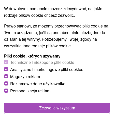
W dowolnym momencie możesz zdecydować, na jakie
rodzaje plików cookie chcesz zezwolić.
Prawo stanowi, że możemy przechowywać pliki cookie na
Twoim urządzeniu, jeśli są one absolutnie niezbędne do
działania tej witryny. Potrzebujemy Twojej zgody na
wszystkie inne rodzaje plików cookie.
Pliki cookie, których używamy
© OpenStreetMap
Techniczne i niezbędne pliki cookie
Region turystyczny
Analityczne i marketingowe pliki cookies
Malá Fatra, Turiec, Veľká Fatra, Severné Slovensko,
Magazyn reklam
Žilinský kraj, Martinské hole, Turčianska kotlina, Valčianska
Reklamowe dane użytkownika
dolina
Personalizacja reklam
Znalazłeś błąd lub chcesz polecić nam nową atrakcję
Zezwolić wszystkim
Zgłoś błąd