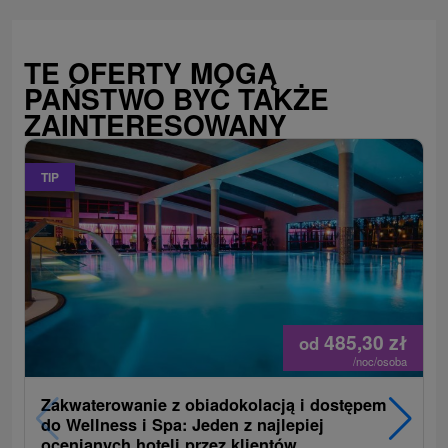
TE OFERTY MOGĄ
PAŃSTWO BYĆ TAKŻE
ZAINTERESOWANY
TIP
485,30
zł
od
/noc/osoba
Zakwaterowanie z obiadokolacją i dostępem
do Wellness i Spa: Jeden z najlepiej
ocenianych hoteli przez klientów