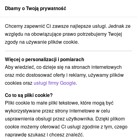
Dbamy o Twoją prywatność
członek grupy
Sorger
Chcemy zapewnić Ci zawsze najlepsze usługi. Jednak ze
Atrakcje na Słowacji
Atrakcje dla dzieci
Zverovka
względu na obowiązujące prawo potrzebujemy Twojej
zgody na używanie plików cookie.
Atrakcje dla dzieci Zverovka
Więcej o personalizacji i pomiarach
Kategorie
Aby wiedzieć, co dzieje się na stronach internetowych
oraz móc dostosować oferty i reklamy, używamy plików
Wszystkie kategorie
Kolejki linowe
(1)
cookies oraz
usługi firmy Google
.
Atrakcje z adrenaliną
Atrakcje turystyczne
(1)
(1)
Muzea i galerie
Tarcze
Atrakcje dla dzieci
(1)
(8)
(2)
Co to są pliki cookie?
Zabytki techniki
Wodospady
(1)
(2)
Pliki cookie to małe pliki tekstowe, które mogą być
Kościoły drewniane
Sporty
Skanseny
(1)
(1)
(2)
wykorzystywane przez strony internetowe w celu
Chaty górskie
(1)
usprawnienia obsługi przez użytkownika. Dzięki plikom
cookie możemy oferować Ci usługi zgodnie z tym, czego
Wsie i miasta
naprawdę szukasz i chcesz znaleźć.