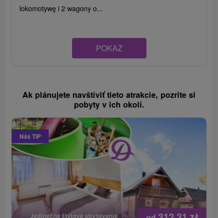
lokomotywę i 2 wagony o...
POKAZ
Ak plánujete navštíviť tieto atrakcie, pozrite si
pobyty v ich okolí.
Náš TIP
312,31
zł
od