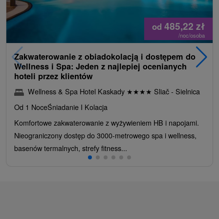
485,22
zł
od
/noc/osoba
Zakwaterowanie z obiadokolacją i dostępem do
Wellness i Spa: Jeden z najlepiej ocenianych
hoteli przez klientów
Wellness & Spa Hotel Kaskady
★
★
★
★
Sliač - Sielnica
Od 1 Noce
Śniadanie I Kolacja
Komfortowe zakwaterowanie z wyżywieniem HB i napojami.
Nieograniczony dostęp do 3000-metrowego spa i wellness,
basenów termalnych, strefy fitness...