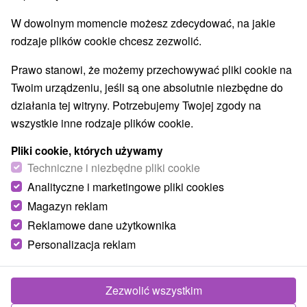
Zuberec
(1)
Habovka
(1)
W dowolnym momencie możesz zdecydować, na jakie
rodzaje plików cookie chcesz zezwolić.
Prawo stanowi, że możemy przechowywać pliki cookie na
Twoim urządzeniu, jeśli są one absolutnie niezbędne do
działania tej witryny. Potrzebujemy Twojej zgody na
wszystkie inne rodzaje plików cookie.
Pliki cookie, których używamy
Techniczne i niezbędne pliki cookie
Analityczne i marketingowe pliki cookies
Magazyn reklam
Kolejka linowa Tarzanka Zuberec
Reklamowe dane użytkownika
Personalizacja reklam
Žilinský kraj -
Zuberec
Zezwolić wszystkim