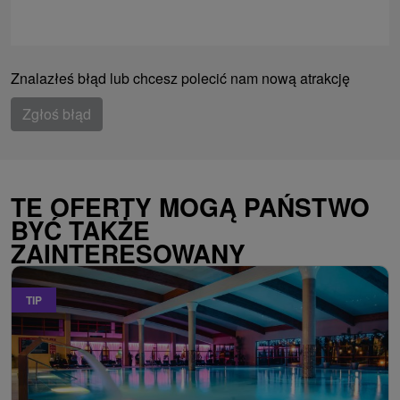
Znalazłeś błąd lub chcesz polecić nam nową atrakcję
Zgłoś błąd
TE OFERTY MOGĄ PAŃSTWO
BYĆ TAKŻE
ZAINTERESOWANY
TIP