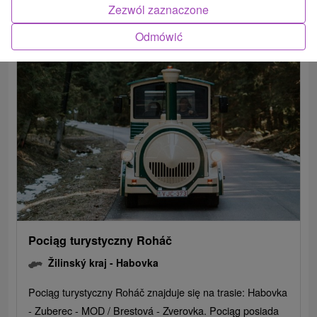
Zezwól zaznaczone
POKAZ
Odmówić
Pociąg turystyczny Roháč
Žilinský kraj -
Habovka
Pociąg turystyczny Roháč znajduje się na trasie: Habovka
- Zuberec - MOD / Brestová - Zverovka. Pociąg posiada