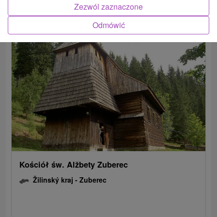
Zezwól zaznaczone
POKAZ
Odmówić
Kościół św. Alžbety Zuberec
Žilinský kraj -
Zuberec