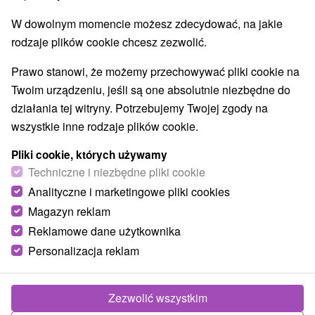
Zuberec
(2)
W dowolnym momencie możesz zdecydować, na jakie
rodzaje plików cookie chcesz zezwolić.
Prawo stanowi, że możemy przechowywać pliki cookie na
Twoim urządzeniu, jeśli są one absolutnie niezbędne do
działania tej witryny. Potrzebujemy Twojej zgody na
wszystkie inne rodzaje plików cookie.
Pliki cookie, których używamy
Techniczne i niezbędne pliki cookie
Analityczne i marketingowe pliki cookies
Magazyn reklam
Skanzen Zuberec, Muzeum Wsi Orawskiej
Reklamowe dane użytkownika
Personalizacja reklam
Žilinský kraj -
Zuberec
Zezwolić wszystkim