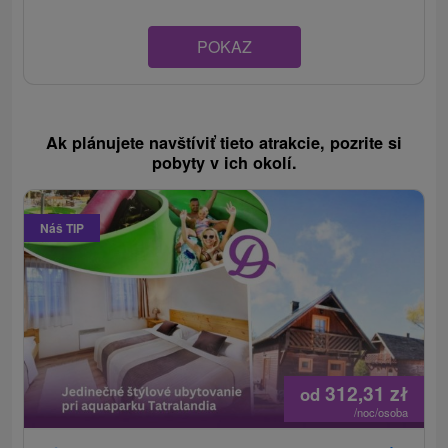
POKAZ
Ak plánujete navštíviť tieto atrakcie, pozrite si
pobyty v ich okolí.
Náš TIP
312,31
zł
od
/noc/osoba