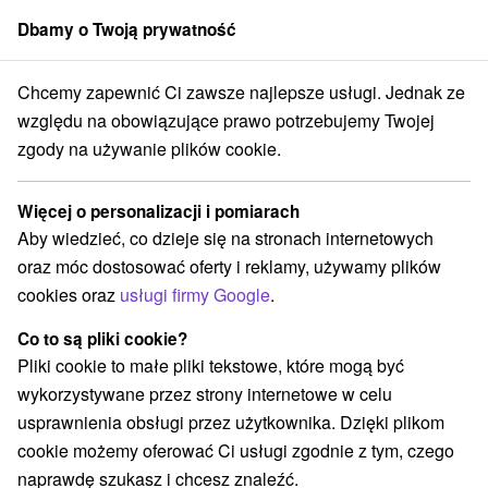
Dbamy o Twoją prywatność
członek grupy
Sorger
Chcemy zapewnić Ci zawsze najlepsze usługi. Jednak ze
Atrakcje na Słowacji
Skanseny
Zverovka
względu na obowiązujące prawo potrzebujemy Twojej
zgody na używanie plików cookie.
Skanseny Zverovka
Więcej o personalizacji i pomiarach
Kategorie
Aby wiedzieć, co dzieje się na stronach internetowych
oraz móc dostosować oferty i reklamy, używamy plików
Wszystkie kategorie
Kolejki linowe
(1)
cookies oraz
usługi firmy Google
.
Atrakcje z adrenaliną
Atrakcje turystyczne
(1)
(1)
Muzea i galerie
Tarcze
Atrakcje dla dzieci
(1)
(8)
(2)
Co to są pliki cookie?
Zabytki techniki
Wodospady
(1)
(2)
Pliki cookie to małe pliki tekstowe, które mogą być
Kościoły drewniane
Sporty
Skanseny
(1)
(1)
(2)
wykorzystywane przez strony internetowe w celu
Chaty górskie
(1)
usprawnienia obsługi przez użytkownika. Dzięki plikom
cookie możemy oferować Ci usługi zgodnie z tym, czego
Wsie i miasta
naprawdę szukasz i chcesz znaleźć.