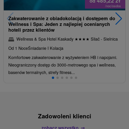
485,22
zł
od
/noc/osoba
Zakwaterowanie z obiadokolacją i dostępem do
Wellness i Spa: Jeden z najlepiej ocenianych
hoteli przez klientów
Wellness & Spa Hotel Kaskady
★
★
★
★
Sliač - Sielnica
Od 1 Noce
Śniadanie I Kolacja
Komfortowe zakwaterowanie z wyżywieniem HB i napojami.
Nieograniczony dostęp do 3000-metrowego spa i wellness,
basenów termalnych, strefy fitness...
Zadowoleni klienci
zobacz wszystko