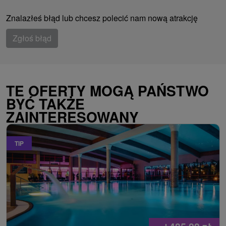
Znalazłeś błąd lub chcesz polecić nam nową atrakcję
Zgłoś błąd
TE OFERTY MOGĄ PAŃSTWO
BYĆ TAKŻE
ZAINTERESOWANY
TIP