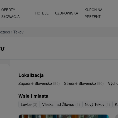
OFERTY
KUPON NA
HOTELE
UZDROWISKA
SŁOWACJA
PREZENT
 dzieci
Tekov
ov
Lokalizacja
Západné Slovensko
(85)
Stredné Slovensko
(90)
Vých
Wsie i miasta
Levice
(3)
Vieska nad Žitavou
(1)
Nový Tekov
(1)
K