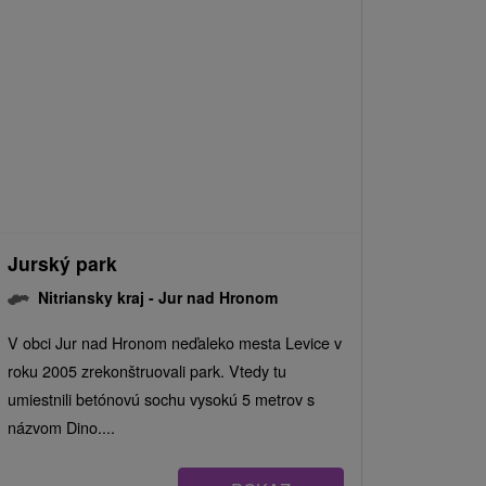
Jurský park
Nitriansky kraj -
Jur nad Hronom
V obci Jur nad Hronom neďaleko mesta Levice v
roku 2005 zrekonštruovali park. Vtedy tu
umiestnili betónovú sochu vysokú 5 metrov s
názvom Dino....