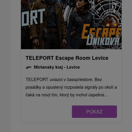
TELEPORT Escape Room Levice
Nitriansky kraj -
Levice
TELEPORT uviazol v časopriestore. Bez
posádky a opustený rozposiela signály po okolí a
čaká na nový tím, ktorý by mohol úspešne...
POKAZ