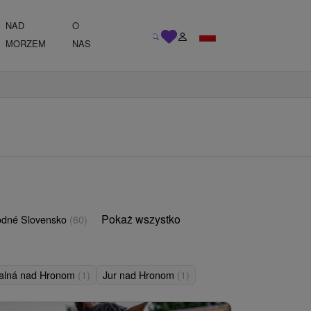
NAD
O
MORZEM
NAS
Pokaż wszystko
odné Slovensko
(60)
alná nad Hronom
(1)
Jur nad Hronom
(1)