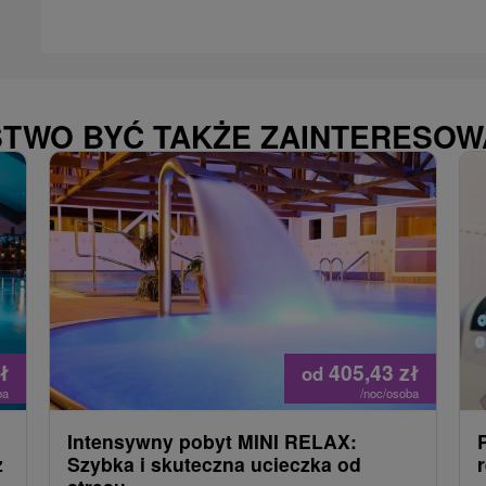
STWO BYĆ TAKŻE ZAINTERESO
ł
405,43
zł
od
ba
/noc/osoba
Intensywny pobyt MINI RELAX:
z
Szybka i skuteczna ucieczka od