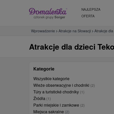
NAJLEPSZA
OFERTA
członek grupy
Sorger
Wprowadzenie
Atrakcje na Słowacji
Atrakcje dla
Atrakcje dla dzieci Tek
Kategorie
Wszystkie kategorie
Wieże obserwacyjne i chodniki
(2)
Túry a turistické chodníky
(1)
Źródła
(1)
Parki miejskie i zamkowe
(2)
Miejsca sakralne
(2)