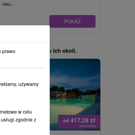
roku...
POKAZ
, pozrite si pobyty v ich okolí.
e prawo
i reklamy, używamy
ernetowe w celu
417,28
zł
 usługi zgodnie z
od
/noc/osoba