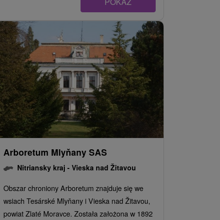
POKAZ
Arboretum Mlyňany SAS
Nitriansky kraj -
Vieska nad Žitavou
Obszar chroniony Arboretum znajduje się we
wsiach Tesárské Mlyňany i Vieska nad Žitavou,
powiat Zlaté Moravce. Została założona w 1892