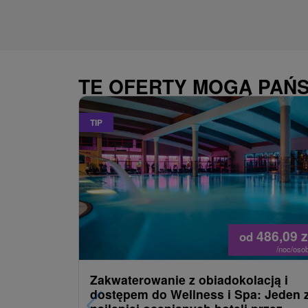
TE OFERTY MOGĄ PAŃ
TIP
486,09
z
od
/noc/oso
Zakwaterowanie z obiadokolacją i
dostępem do Wellness i Spa: Jeden 