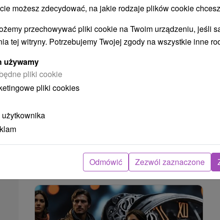
MEDICAL GOLD: Pobyt
 możesz zdecydować, na jakie rodzaje plików cookie chcesz
uzdrawiający i relaksujący dla ciała
i duszy
ożemy przechowywać pliki cookie na Twoim urządzeniu, jeśli s
ia tej witryny. Potrzebujemy Twojej zgody na wszystkie inne ro
Uzdrowisko Dudince
Od 4 Noce
9,2
(292 recenzji)
ych używamy
Pełne Wyżywienie
będne pliki cookie
Pobyt dla osób, które chcą połączyć opiekę
ketingowe pliki cookies
medyczną, relaks w wellness i dobroczynne
działanie unikalnej wody Dudince.
 użytkownika
eklam
➝ Pokračovať v prehl
Odmówić
Zezwól zaznaczone