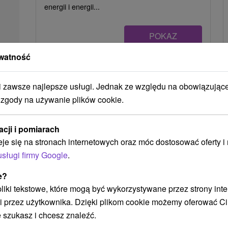
energii i energii...
POKAZ
watność
Ak plánujete navštíviť tieto atrakcie
zawsze najlepsze usługi. Jednak ze względu na obowiązując
 zgody na używanie plików cookie.
acji i pomiarach
eje się na stronach internetowych oraz móc dostosować oferty 
usługi firmy Google
.
e?
 pliki tekstowe, które mogą być wykorzystywane przez strony int
457,24
zł
i przez użytkownika. Dzięki plikom cookie możemy oferować Ci
od
/noc/osoba
 szukasz i chcesz znaleźć.