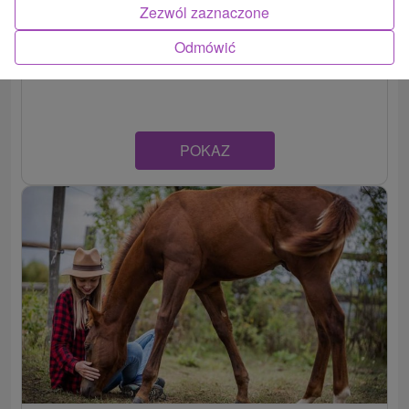
Ranczo koło Bobby, Nový Tekov
Zezwól zaznaczone
Nitriansky kraj -
Nový Tekov
Odmówić
POKAZ