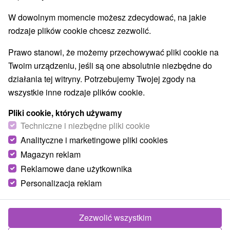
Zabytki techniki
Atrakcje dla dzieci
(1)
(7)
W dowolnym momencie możesz zdecydować, na jakie
Escaperoom
Ogrody botaniczne
(1)
(1)
rodzaje plików cookie chcesz zezwolić.
Ogrody zoologiczne i fermy zwierząt
(1)
Prawo stanowi, że możemy przechowywać pliki cookie na
Wsie i miasta
Twoim urządzeniu, jeśli są one absolutnie niezbędne do
działania tej witryny. Potrzebujemy Twojej zgody na
Nový Tekov
(1)
Beladice
(1)
wszystkie inne rodzaje plików cookie.
Pliki cookie, których używamy
Techniczne i niezbędne pliki cookie
Analityczne i marketingowe pliki cookies
Magazyn reklam
Reklamowe dane użytkownika
Personalizacja reklam
Zezwolić wszystkim