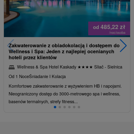
485,22
zł
od
/noc/osoba
Zakwaterowanie z obiadokolacją i dostępem do
Wellness i Spa: Jeden z najlepiej ocenianych
hoteli przez klientów
Wellness & Spa Hotel Kaskady
★
★
★
★
Sliač - Sielnica
Od 1 Noce
Śniadanie I Kolacja
Komfortowe zakwaterowanie z wyżywieniem HB i napojami.
Nieograniczony dostęp do 3000-metrowego spa i wellness,
basenów termalnych, strefy fitness...