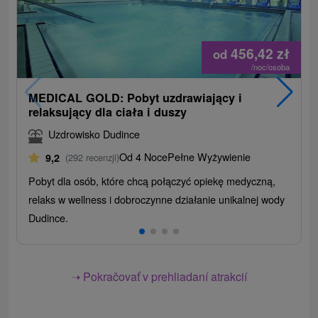
456,42
zł
od
/noc/osoba
MEDICAL GOLD: Pobyt uzdrawiający i
relaksujący dla ciała i duszy
Uzdrowisko Dudince
Od 4 Noce
Pełne Wyżywienie
9,2
(292 recenzji)
Pobyt dla osób, które chcą połączyć opiekę medyczną,
relaks w wellness i dobroczynne działanie unikalnej wody
Dudince.
➝ Pokračovať v prehliadaní atrakcií