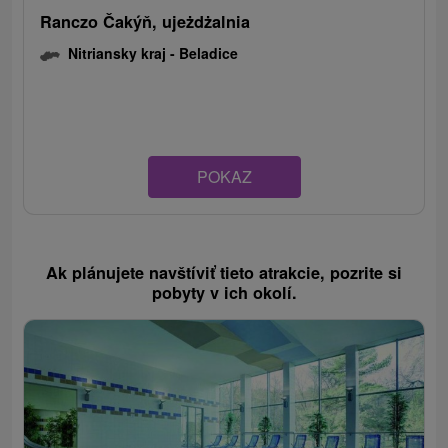
Ranczo Čakýň, ujeżdżalnia
Nitriansky kraj -
Beladice
POKAZ
Ak plánujete navštíviť tieto atrakcie, pozrite si
pobyty v ich okolí.