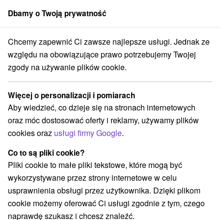
Dbamy o Twoją prywatność
członek grupy
Sorger
Chcemy zapewnić Ci zawsze najlepsze usługi. Jednak ze
Atrakcje na Słowacji
Jazda konna
Tekov
względu na obowiązujące prawo potrzebujemy Twojej
zgody na używanie plików cookie.
Jazda konna Tekov
Więcej o personalizacji i pomiarach
Kategorie
Aby wiedzieć, co dzieje się na stronach internetowych
oraz móc dostosować oferty i reklamy, używamy plików
Wszystkie kategorie
Wieże obserwacyjne i chodniki
(2)
cookies oraz
usługi firmy Google
.
Túry a turistické chodníky
Źródła
(1)
(1)
Parki miejskie i zamkowe
Miejsca sakralne
(2)
(2)
Co to są pliki cookie?
Zamki
Teatry
Skanseny
Jazda konna
(1)
(3)
(1)
(2)
Pliki cookie to małe pliki tekstowe, które mogą być
Sporty
Zamki, pałace, ruiny
(1)
(3)
wykorzystywane przez strony internetowe w celu
Atrakcje turystyczne
(3)
usprawnienia obsługi przez użytkownika. Dzięki plikom
Ośrodki i miasteczka dziecięce
(1)
cookie możemy oferować Ci usługi zgodnie z tym, czego
Aquaparki, baseny
Wodospady
Pomniki
(1)
(1)
(1)
naprawdę szukasz i chcesz znaleźć.