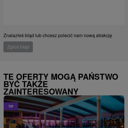
Znalazłeś błąd lub chcesz polecić nam nową atrakcję
Zgłoś błąd
TE OFERTY MOGĄ PAŃSTWO
BYĆ TAKŻE
ZAINTERESOWANY
TIP