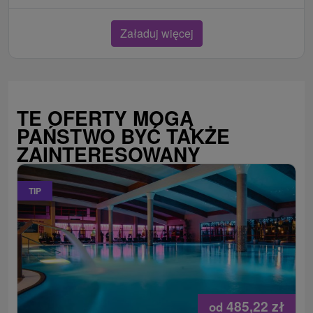
Załaduj więcej
TE OFERTY MOGĄ
PAŃSTWO BYĆ TAKŻE
ZAINTERESOWANY
TIP
485,22
zł
od