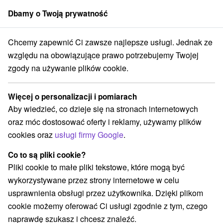
Dbamy o Twoją prywatność
członek grupy
Sorger
Chcemy zapewnić Ci zawsze najlepsze usługi. Jednak ze
 Slovensko
Nitriansky kraj
Beladice
Ranczo Čakýň, ujeżdżalnia
względu na obowiązujące prawo potrzebujemy Twojej
zgody na używanie plików cookie.
Ranczo Čakýň, ujeżdżalnia
Więcej o personalizacji i pomiarach
Wyświetl stronę internetową
Przejdź do
Aby wiedzieć, co dzieje się na stronach internetowych
oraz móc dostosować oferty i reklamy, używamy plików
cookies oraz
usługi firmy Google
.
+421 911 659 316
ranc.cakyn@gmail.com
Co to są pliki cookie?
Facebook
Pliki cookie to małe pliki tekstowe, które mogą być
wykorzystywane przez strony internetowe w celu
Opinii Google
usprawnienia obsługi przez użytkownika. Dzięki plikom
Čakýň 616
GPS:
cookie możemy oferować Ci usługi zgodnie z tym, czego
951 75 Beladice
N +48° 22' 11.21''
naprawdę szukasz i chcesz znaleźć.
E +18° 17' 51.4''