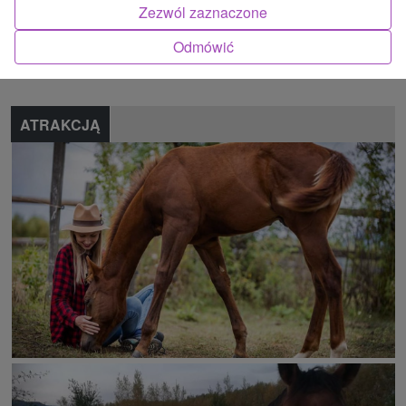
Zezwól zaznaczone
Znalazłeś błąd lub chcesz polecić nam nową atrakcję
Odmówić
Zgłoś błąd
ATRAKCJĄ