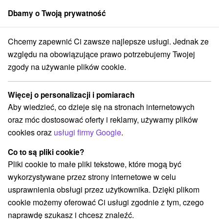
Dbamy o Twoją prywatność
członek grupy
Sorger
Chcemy zapewnić Ci zawsze najlepsze usługi. Jednak ze
Zakwaterowanie na Słowacji
Žilinský kraj
względu na obowiązujące prawo potrzebujemy Twojej
zgody na używanie plików cookie.
Najlepsze opinie zakwaterowanie
na Słowacji Žilinský kraj
Więcej o personalizacji i pomiarach
Aby wiedzieć, co dzieje się na stronach internetowych
Kategorie
oraz móc dostosować oferty i reklamy, używamy plików
cookies oraz
usługi firmy Google
.
Wszystkie kategorie
Hotele na Slovacji
(74)
Apartmány
Chaty na prenájom
(281)
(605)
Co to są pliki cookie?
Drevenice
Kempy
Motely
Penzióny
(463)
(6)
(1)
(201)
Pliki cookie to małe pliki tekstowe, które mogą być
Priváty
Ubytovne
(128)
(16)
wykorzystywane przez strony internetowe w celu
usprawnienia obsługi przez użytkownika. Dzięki plikom
cookie możemy oferować Ci usługi zgodnie z tym, czego
Wybierz lokalizację lub datę
naprawdę szukasz i chcesz znaleźć.