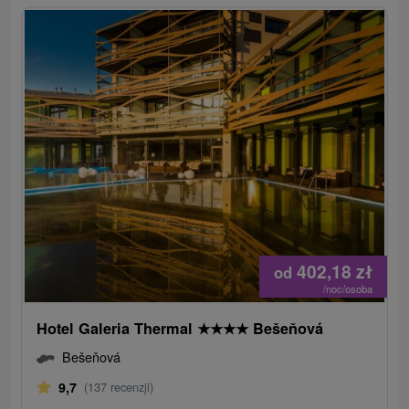
402,18
zł
od
/noc/osoba
Hotel Galeria Thermal
★
★
★
★
Bešeňová
Bešeňová
9,7
(137 recenzji)