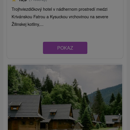
Trojhviezdičkový hotel v nádhernom prostredí medzi
Krivánskou Fatrou a Kysuckou vrchovinou na severe
Žilinskej kotliny,...
POKAZ