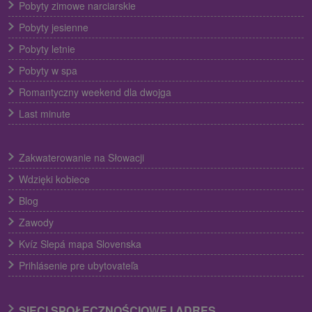
Pobyty zimowe narciarskie
Pobyty jesienne
Pobyty letnie
Pobyty w spa
Romantyczny weekend dla dwojga
Last minute
Zakwaterowanie na Słowacji
Wdzięki kobiece
Blog
Zawody
Kvíz Slepá mapa Slovenska
Prihlásenie pre ubytovateľa
SIECI SPOŁECZNOŚCIOWE I ADRES