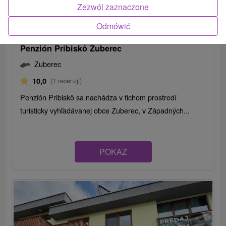
Zezwól zaznaczone
Odmówić
Penzión Pribiskô Zuberec
Zuberec
10,0
(1 recenzji)
Penzión Pribiskô sa nachádza v tichom prostredí
turisticky vyhľadávanej obce Zuberec, v Západných...
POKAZ