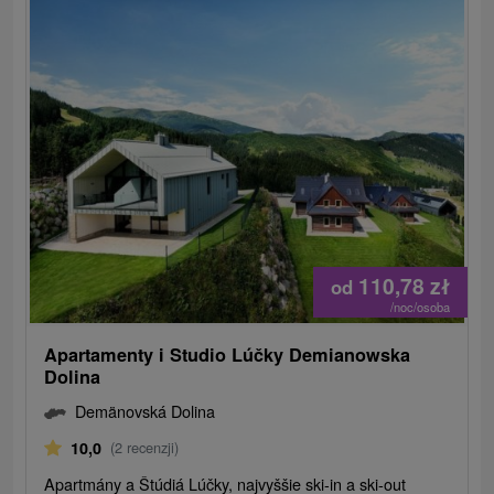
110,78
zł
od
/noc/osoba
Apartamenty i Studio Lúčky Demianowska
Dolina
Demänovská Dolina
10,0
(2 recenzji)
Apartmány a Štúdiá Lúčky, najvyššie ski-in a ski-out