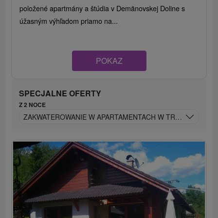
položené apartmány a štúdia v Demänovskej Doline s
úžasným výhľadom priamo na...
POKAZ
SPECJALNE OFERTY
Z 2 NOCE
ZAKWATEROWANIE W APARTAMENTACH W TRADYCYJNYM W