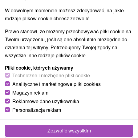
W dowolnym momencie możesz zdecydować, na jakie
Wsie i miasta
rodzaje plików cookie chcesz zezwolić.
Pokaż wszystko
Zuberec
(116)
Terchová
(105)
Prawo stanowi, że możemy przechowywać pliki cookie na
Twoim urządzeniu, jeśli są one absolutnie niezbędne do
NAJTAŃSZE
NAJDROŻSZE
NA PODSTAWIE OCENY
działania tej witryny. Potrzebujemy Twojej zgody na
wszystkie inne rodzaje plików cookie.
Pliki cookie, których używamy
Techniczne i niezbędne pliki cookie
Analityczne i marketingowe pliki cookies
Magazyn reklam
Reklamowe dane użytkownika
Personalizacja reklam
Zezwolić wszystkim