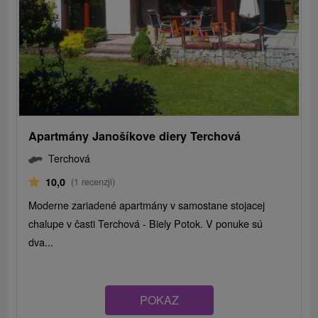
Apartmány Janošíkove diery Terchová
Terchová
10,0
(1 recenzji)
Moderne zariadené apartmány v samostane stojacej
chalupe v časti Terchová - Biely Potok. V ponuke sú
dva...
POKAZ