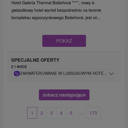
Hotel Galeria Thermal Bešeňová ****, nowy 4-
gwiazdkowy hotel wyrósł bezpośrednio na terenie
kompleksu wypoczynkowego Bešeňová, jest on...
POKAZ
SPECJALNE OFERTY
Z 1 NOCE
%
ZAKWATEROWANIE W LUKSUSOWYM HOTELU ZE STREFĄ
zobacz następujące
...
1
2
3
4
5
173