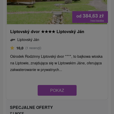
384,63
zł
od
/noc/osoba
Liptovský dvor
★
★
★
★
Liptovský Ján
Liptovský Ján
10,0
(1 recenzji)
Ośrodek Rodzinny Liptovský dvor ****, to bajkowa wioska
na Liptowie, znajdująca się w Liptowskim Jáne, oferująca
zakwaterowanie w prywatnych...
POKAZ
SPECJALNE OFERTY
Z 1 NOCE