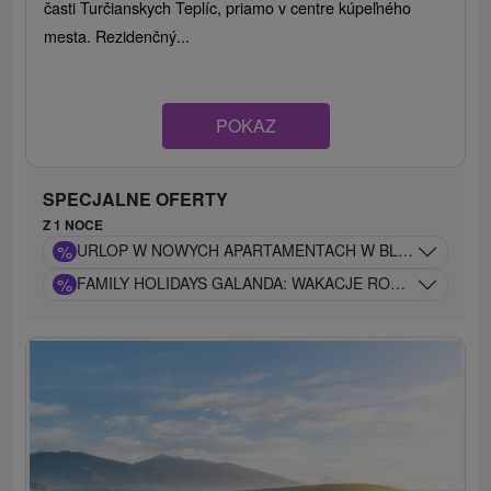
časti Turčianskych Teplíc, priamo v centre kúpeľného
mesta. Rezidenčný...
POKAZ
SPECJALNE OFERTY
Z 1 NOCE
%
URLOP W NOWYCH APARTAMENTACH W BLISKIEJ ODL
%
FAMILY HOLIDAYS GALANDA: WAKACJE RODZINNE Z 