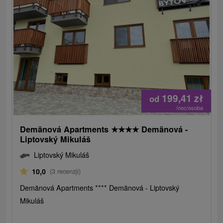
199,41
zł
od
/noc/osoba
Demänová Apartments
★
★
★
★
Demänová -
Liptovský Mikuláš
Liptovský Mikuláš
10,0
(3 recenzji)
Demänová Apartments **** Demänová - Liptovský
Mikuláš