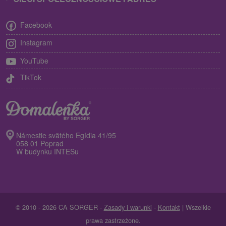
Facebook
Instagram
YouTube
TikTok
Námestie svätého Egídia 41/95
058 01 Poprad
W budynku INTESu
© 2010 - 2026 CA SORGER -
Zasady i warunki
-
Kontakt
| Wszelkie
prawa zastrzeżone.