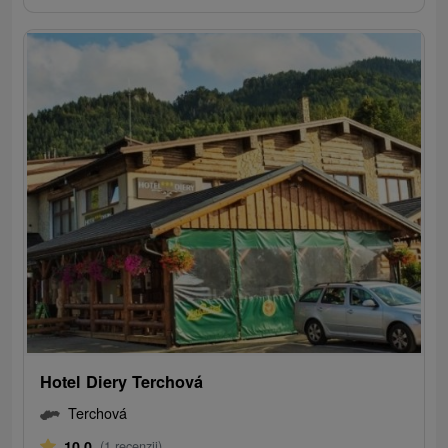
Hotel Diery Terchová
Terchová
10,0
(1 recenzji)