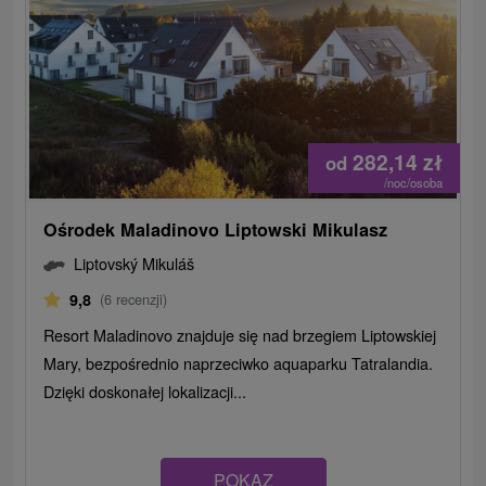
282,14
zł
od
/noc/osoba
Ośrodek Maladinovo Liptowski Mikulasz
Liptovský Mikuláš
9,8
(6 recenzji)
Resort Maladinovo znajduje się nad brzegiem Liptowskiej
Mary, bezpośrednio naprzeciwko aquaparku Tatralandia.
Dzięki doskonałej lokalizacji...
POKAZ