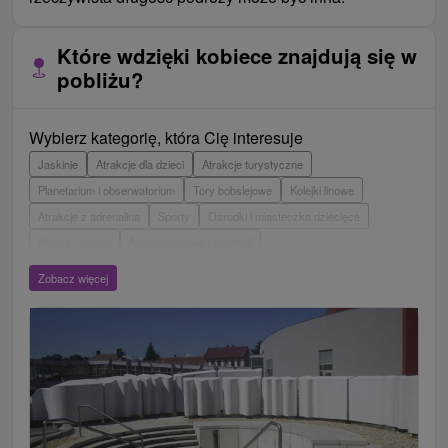
Które wdzięki kobiece znajdują się w
pobliżu?
Wybierz kategorię, która Cię interesuje
Jaskinie
Atrakcje dla dzieci
Atrakcje turystyczne
Planetarium i obserwatorium
Tory bobslejowe
Kolejki linowe
Atrakcje z adrenaliną
Sporty
Ośrodki i miasteczka dziecięce
Muzea i galerie
Areny laserowe i paintball
Wieże obserwacyjne i chodniki
Ogrody zoologiczne i fermy zwierząt
Zobacz więcej
Escaperoom
Aquaparki, baseny
Zamki, pałace, ruiny
Skanseny
Ogrody botaniczne
Parki miejskie i zamkowe
Loty widokowe i rejsy wycieczkowe
Tarcze
Jeziora, jeziora, zbiorniki wodne
Zabytki techniki
Pomniki
Wodospady
Kościoły drewniane
Źródła
Teatry
Jazda konna
Túry a turistické chodníky
Zamki
Chaty górskie
Miejsca sakralne