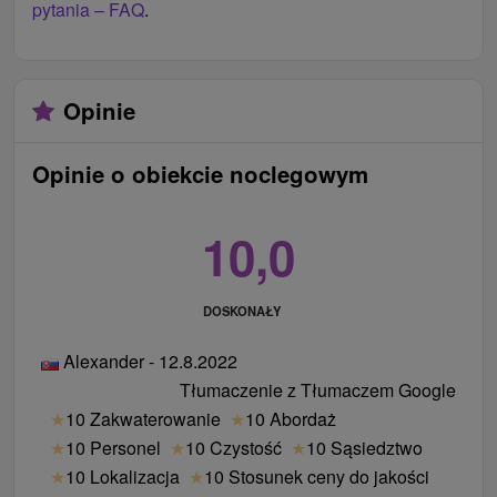
pytania – FAQ
.
leczniczym
nieograniczony wstęp do Spa & Aquaparku
Royal Balance 7 nocy+
Opinie
zakwaterowanie
2 zabiegi za każdy nocleg
Opinie o obiekcie noclegowym
gastronomia doznaniowa w formie pełnego
wyżywienia
10,0
wstęp do luksusowych Łaźni Królewskich
bezpośrednio nad źródłem leczniczym, 30 minut
za każdy nocleg
DOSKONAŁY
za dodatkową opłatą dostępne są również
badanie lekarskie i profesjonalna konsultacja
Alexander - 12.8.2022
Tłumaczenie z Tłumaczem Google
Royal Venus Stay 3 noce+
★
10 Zakwaterowanie
★
10 Abordaż
zakwaterowanie
★
10 Personel
★
10 Czystość
★
10 Sąsiedztwo
gościnność doznaniowa w formie pełnego
★
10 Lokalizacja
★
10 Stosunek ceny do jakości
wyżywienia