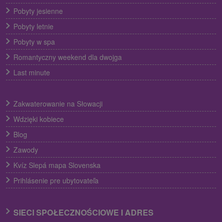
Pobyty jesienne
Pobyty letnie
Pobyty w spa
Romantyczny weekend dla dwojga
Last minute
Zakwaterowanie na Słowacji
Wdzięki kobiece
Blog
Zawody
Kvíz Slepá mapa Slovenska
Prihlásenie pre ubytovateľa
SIECI SPOŁECZNOŚCIOWE I ADRES