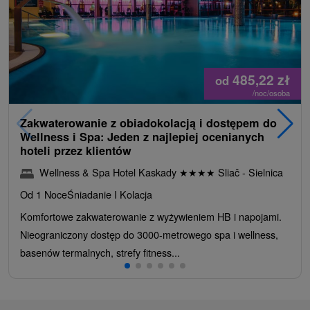
485,22
zł
od
/noc/osoba
Zakwaterowanie z obiadokolacją i dostępem do
Wellness i Spa: Jeden z najlepiej ocenianych
hoteli przez klientów
Wellness & Spa Hotel Kaskady
★
★
★
★
Sliač - Sielnica
Od 1 Noce
Śniadanie I Kolacja
Komfortowe zakwaterowanie z wyżywieniem HB i napojami.
Nieograniczony dostęp do 3000-metrowego spa i wellness,
basenów termalnych, strefy fitness...