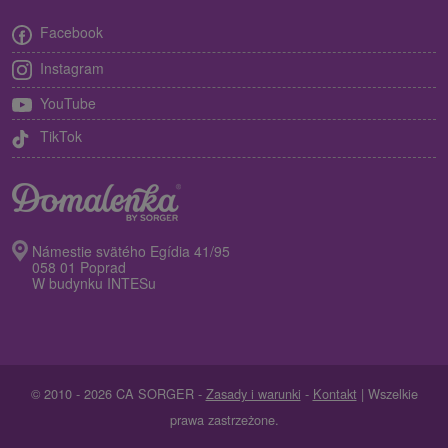
Facebook
Instagram
YouTube
TikTok
Námestie svätého Egídia 41/95
058 01 Poprad
W budynku INTESu
© 2010 - 2026 CA SORGER -
Zasady i warunki
-
Kontakt
| Wszelkie
prawa zastrzeżone.