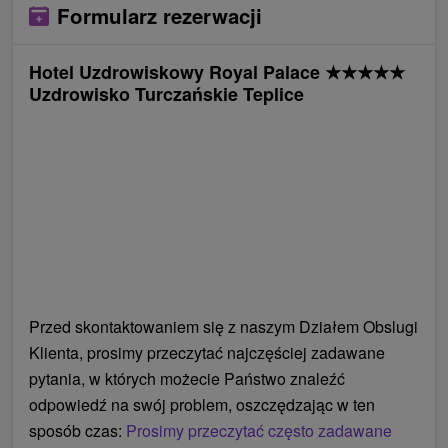
Formularz rezerwacji
Zabiegi mogą zostać zmodyfikowane po
uprzednim badaniu lekarskim, które jest dostępne
Hotel Uzdrowiskowy Royal Palace
★
★
★
★
★
za dodatkową opłatą. Gastronomia doznaniowa w
Uzdrowisko Turczańskie Teplice
formie pełnego wyżywienia
wstęp do luksusowych Łaźni Królewskich
bezpośrednio nad źródłem leczniczym, 30 minut
za każdy nocleg
nieograniczony bezpłatny wstęp do Spa &
Aquaparku
Royal Light 1 noc+
zakwaterowanie
gastronomia doznaniowa w formie serwowanego
Przed skontaktowaniem się z naszym Działem Obslugi
pełnego wyżywienia
Klienta, prosimy przeczytać najczęściej zadawane
pytania, w których możecie Państwo znaleźć
BONUS:
odpowiedź na swój problem, oszczędzając w ten
codzienny 30-minutowy wstęp do luksusowych
sposób czas:
Prosimy przeczytać często zadawane
Łaźni Królewskich bezpośrednio nad źródłem