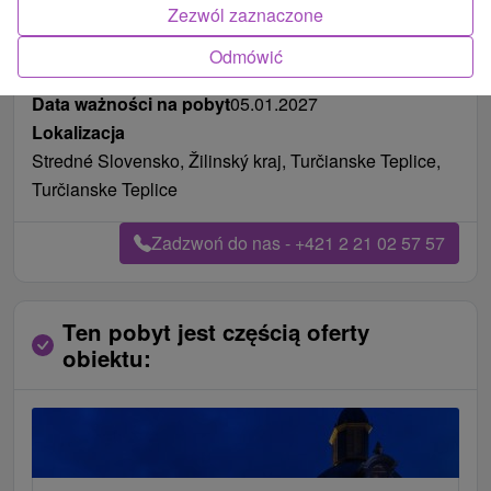
Zezwól zaznaczone
Odmówić
Pożywienie
śniadanie, śniadanie i kolacja
Data ważności na pobyt
05.01.2027
Lokalizacja
Stredné Slovensko, Žilinský kraj, Turčianske Teplice,
Turčianske Teplice
Zadzwoń do nas - +421 2 21 02 57 57
Ten pobyt jest częścią oferty
obiektu: