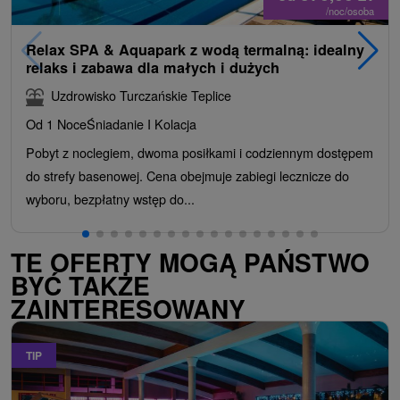
/noc/osoba
Relax SPA & Aquapark z wodą termalną: idealny
relaks i zabawa dla małych i dużych
Uzdrowisko Turczańskie Teplice
Od 1 Noce
Śniadanie I Kolacja
Pobyt z noclegiem, dwoma posiłkami i codziennym dostępem
do strefy basenowej. Cena obejmuje zabiegi lecznicze do
wyboru, bezpłatny wstęp do...
TE OFERTY MOGĄ PAŃSTWO
BYĆ TAKŻE
ZAINTERESOWANY
TIP