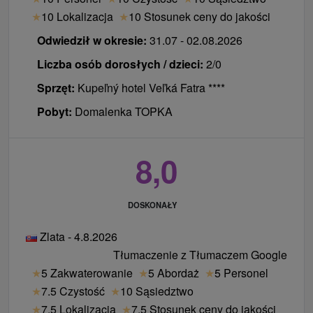
★
10 Lokalizacja
★
10 Stosunek ceny do jakości
Odwiedził w okresie:
31.07 - 02.08.2026
Liczba osób dorosłych / dzieci:
2/0
Sprzęt:
Kupeľný hotel Veľká Fatra ****
Pobyt:
Domalenka TOPKA
8,0
DOSKONAŁY
Zlata - 4.8.2026
Tłumaczenie z Tłumaczem Google
★
5 Zakwaterowanie
★
5 Abordaż
★
5 Personel
★
7.5 Czystość
★
10 Sąsiedztwo
★
7.5 Lokalizacja
★
7.5 Stosunek ceny do jakości