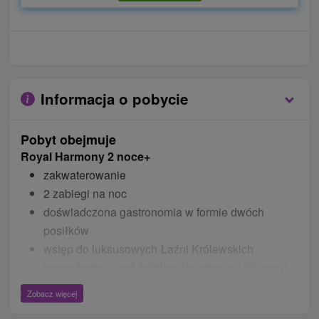
Informacja o pobycie
Pobyt obejmuje
Royal Harmony 2 noce+
zakwaterowanie
2 zabiegi na noc
doświadczona gastronomia w formie dwóch
posiłków
wstęp do luksusowych Łaźni Królewskich
bezpośrednio nad źródłem leczniczym, 30 minut
na noc
Zobacz więcej
nieograniczony bezpłatny wstęp do Spa &