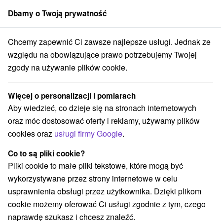
Dbamy o Twoją prywatność
członek grupy
Sorger
Chcemy zapewnić Ci zawsze najlepsze usługi. Jednak ze
rczańskie Teplice
Królewskie traktowanie i relaks w stylu Art Deco
względu na obowiązujące prawo potrzebujemy Twojej
zgody na używanie plików cookie.
Królewskie traktowanie i relaks w
stylu Art Deco
Więcej o personalizacji i pomiarach
Hotel Uzdrowiskowy Royal Palace
★
★
★
★
★
Aby wiedzieć, co dzieje się na stronach internetowych
Uzdrowisko Turczańskie Teplice
Turčianske Teplice
oraz móc dostosować oferty i reklamy, używamy plików
cookies oraz
usługi firmy Google
.
Wybierz datę
Co to są pliki cookie?
Pliki cookie to małe pliki tekstowe, które mogą być
wykorzystywane przez strony internetowe w celu
9,0
doskonały
1090 recenzji
·
usprawnienia obsługi przez użytkownika. Dzięki plikom
cookie możemy oferować Ci usługi zgodnie z tym, czego
naprawdę szukasz i chcesz znaleźć.