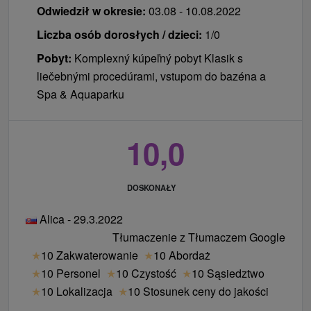
Odwiedził w okresie:
03.08 - 10.08.2022
3-godzinny zabieg Venus Gold
Kąpiel złota i okład ze złota
Liczba osób dorosłych / dzieci:
1/0
Złoty Masaż
Pobyt:
Komplexný kúpeľný pobyt Klasik s
Turecka Złota Maska
liečebnými procedúrami, vstupom do bazéna a
Zabieg Picia Złota
Spa & Aquaparku
wstęp do luksusowych Łaźni Królewskich
bezpośrednio nad źródłem leczniczym, 30 minut
10,0
za każdy nocleg
nieograniczony bezpłatny wstęp do Spa
& Aquaparku
DOSKONAŁY
Royal Luxemburg 3 noce+
Alica - 29.3.2022
zakwaterowanie
Tłumaczenie z Tłumaczem Google
doświadczona gastronomia w formie dwóch
★
10 Zakwaterowanie
★
10 Abordaż
posiłków
★
10 Personel
★
10 Czystość
★
10 Sąsiedztwo
3-godzinny Zabieg Złota w Luxemburgu
★
10 Lokalizacja
★
10 Stosunek ceny do jakości
Kąpiel Złota i Złoty Okład