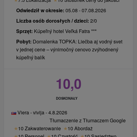
Dopłaty
Odwiedził w okresie:
05.08 - 07.08.2026
Uiszczane są na miejscu, po przyjeździe, w recepcji.
Liczba osób dorosłych / dzieci:
2/0
opłata za pobyt 1,50 €
Sprzęt:
Kúpeľný hotel Veľká Fatra ***
konsultacje lekarskie i zabiegi spa poza pobytem
Pobyt:
Domalenka TOPKA: Liečba aj vodný svet
zgodnie z obowiązującym cennikiem
v jednej cene – výnimočný cenovo zvýhodnený
wczesne zameldowanie / późne wymeldowanie
kúpeľný balík
(zgodnie z obowiązującym cennikiem spa, na
życzenie)
10,0
parking zgodnie z obowiązującym cennikiem spa
zameldowanie od 14:00
wymeldowanie do 11:00
DOSKONAŁY
Viera - vivija - 4.8.2026
Tłumaczenie z Tłumaczem Google
★
10 Zakwaterowanie
★
10 Abordaż
★
10 Personel
★
10 Czystość
★
10 Sąsiedztwo