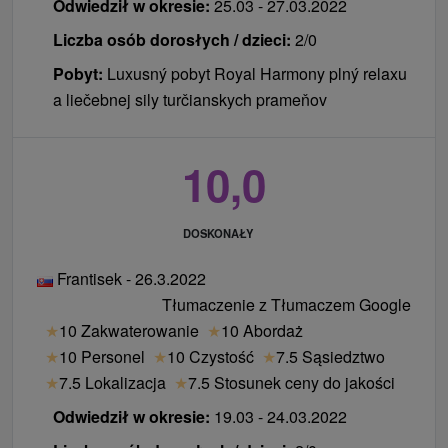
Odwiedził w okresie:
25.03 - 27.03.2022
Masaż Złoty
Złoty Masaż Antystresowy Punktów
Liczba osób dorosłych / dzieci:
2/0
Refleksologicznych Głowy i Stóp
Pobyt:
Luxusný pobyt Royal Harmony plný relaxu
Zabieg Picia Złota
a liečebnej sily turčianskych prameňov
wstęp do luksusowych Łaźni Królewskich
bezpośrednio nad źródłem leczniczym, 30 minut
za każdy nocleg
10,0
nieograniczony bezpłatny wstęp do Spa
& Aquaparku
DOSKONAŁY
Royal Pilates 2 noce+
Frantisek - 26.3.2022
Zakwaterowanie w hotelu Royal Palace*****
Tłumaczenie z Tłumaczem Google
(pobyt od 2 nocy, zalecany czas trwania 10 nocy)
★
10 Zakwaterowanie
★
10 Abordaż
Pilates medyczny 50 min. - Pilates reformer: jedno
★
10 Personel
★
10 Czystość
★
7.5 Sąsiedztwo
ćwiczenie co dwie noce
★
7.5 Lokalizacja
★
7.5 Stosunek ceny do jakości
Masaż klasyczny lub specjalny 40 minut w
zależności od oferty: jeden masaż co dwie noce
Odwiedził w okresie:
19.03 - 24.03.2022
Doświadczona gastronomia w formie HB