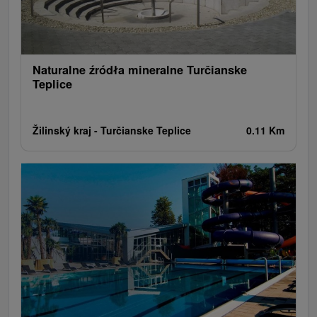
Rafting, rafting, rafting
Obiekty architektoniczne
Ośrodek narciarski
Pola golfowe
Tory gokartowe
Amfiteatry i kina w przyrodzie
Szlaki winne
Cyklotrasy
Naturalne źródła mineralne Turčianske
Teplice
Žilinský kraj -
Turčianske Teplice
0.11 Km