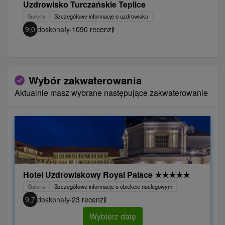
Uzdrowisko Turczańskie Teplice
Galeria
Szczegółowe informacje o uzdrowisku
9,0
doskonały
·
1090 recenzji
Wybór zakwaterowania
Aktualnie masz wybrane następujące zakwaterowanie
Hotel Uzdrowiskowy Royal Palace
★
★
★
★
★
Galeria
Szczegółowe informacje o obiekcie noclegowym
9,7
doskonały
·
23 recenzji
Wybierz datę