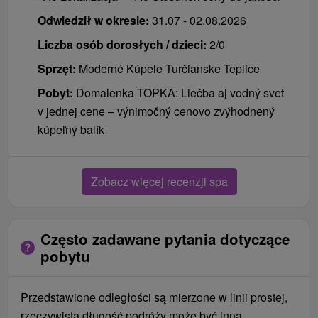
Odwiedził w okresie:
31.07 - 02.08.2026
Liczba osób dorosłych / dzieci:
2/0
Sprzęt:
Moderné Kúpele Turčianske Teplice
Pobyt:
Domalenka TOPKA: Liečba aj vodný svet
v jednej cene – výnimočný cenovo zvýhodnený
kúpeľný balík
Zobacz więcej recenzji spa
Często zadawane pytania dotyczące
pobytu
Przedstawione odległości są mierzone w linii prostej,
rzeczywista długość podróży może być inna.