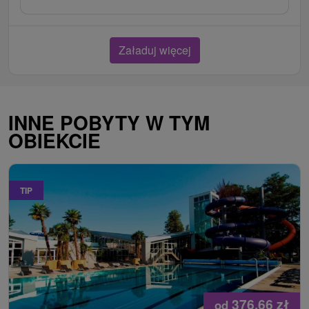
Załaduj więcej
INNE POBYTY W TYM
OBIEKCIE
TIP
376,66
zł
od