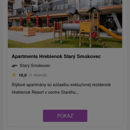
Apartments Hrebienok Starý Smokovec
Starý Smokovec
10,0
(1 recenzji)
Štýlové apartmány sú súčasťou exkluzívnej rezidencie
Hrebienok Resort v centre Starého...
POKAZ