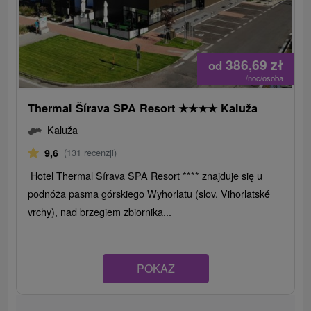
386,69
zł
od
/noc/osoba
Thermal Šírava SPA Resort
★
★
★
★
Kaluža
Kaluža
9,6
(131 recenzji)
Hotel Thermal Šírava SPA Resort **** znajduje się u
podnóża pasma górskiego Wyhorlatu (slov. Vihorlatské
vrchy), nad brzegiem zbiornika...
POKAZ