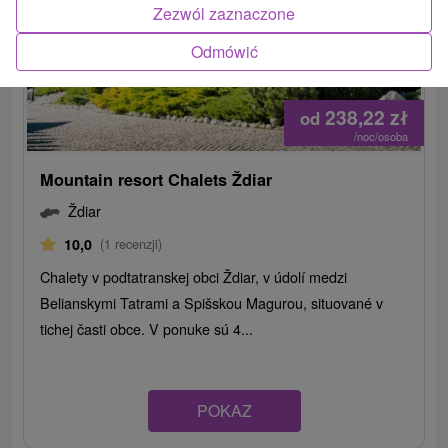
Zezwól zaznaczone
Odmówić
238,22
zł
od
/noc/osoba
Mountain resort Chalets Ždiar
Ždiar
10,0
(1 recenzji)
Chalety v podtatranskej obci Ždiar, v údolí medzi
Belianskymi Tatrami a Spišskou Magurou, situované v
tichej časti obce. V ponuke sú 4...
POKAZ