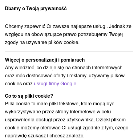
Dbamy o Twoją prywatność
członek grupy
Sorger
Chcemy zapewnić Ci zawsze najlepsze usługi. Jednak ze
Zakwaterowanie na Słowacji
Východné Slovensko
względu na obowiązujące prawo potrzebujemy Twojej
zgody na używanie plików cookie.
Najlepsze opinie zakwaterowanie
na Słowacji Východné Slovensko
Więcej o personalizacji i pomiarach
Aby wiedzieć, co dzieje się na stronach internetowych
Kategorie
oraz móc dostosować oferty i reklamy, używamy plików
cookies oraz
usługi firmy Google
.
Wszystkie kategorie
Hotele na Slovacji
(92)
Apartmány
Chaty na prenájom
(274)
(383)
Co to są pliki cookie?
Drevenice
Kempy
Motely
Penzióny
(132)
(3)
(1)
(281)
Pliki cookie to małe pliki tekstowe, które mogą być
Priváty
Ubytovne
(129)
(21)
wykorzystywane przez strony internetowe w celu
usprawnienia obsługi przez użytkownika. Dzięki plikom
cookie możemy oferować Ci usługi zgodnie z tym, czego
Wybierz lokalizację lub datę
naprawdę szukasz i chcesz znaleźć.