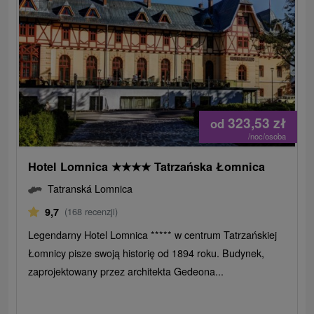
323,53
zł
od
/noc/osoba
Hotel Lomnica
★
★
★
★
Tatrzańska Łomnica
Tatranská Lomnica
9,7
(168 recenzji)
Legendarny Hotel Lomnica ***** w centrum Tatrzańskiej
Łomnicy pisze swoją historię od 1894 roku. Budynek,
zaprojektowany przez architekta Gedeona...