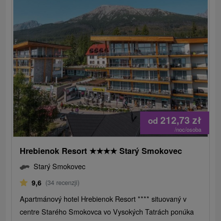
212,73
zł
od
/noc/osoba
Hrebienok Resort
★
★
★
★
Starý Smokovec
Starý Smokovec
9,6
(34 recenzji)
Apartmánový hotel Hrebienok Resort **** situovaný v
centre Starého Smokovca vo Vysokých Tatrách ponúka