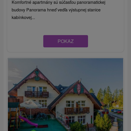
Komfortné apartmány sú súčasťou panoramatickej
budovy Panorama hneď vedľa výstupnej stanice
kabínkovej...
POKAZ