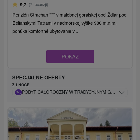
9,7
(7 recenzji)
Penzión Strachan *** v malebnej goralskej obci Ždiar pod
Belianskymi Tatrami v nadmorskej výške 980 m.n.m.
ponúka komfortné ubytovanie v...
POKAZ
SPECJALNE OFERTY
Z 1 NOCE
%
POBYT CAŁOROCZNY W TRADYCYJNYM GÓRALSKIM PE