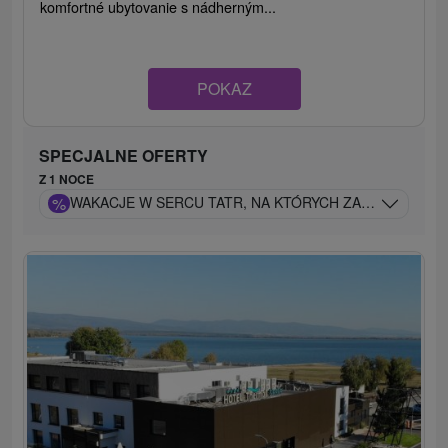
komfortné ubytovanie s nádherným...
POKAZ
SPECJALNE OFERTY
Z 1 NOCE
%
WAKACJE W SERCU TATR, NA KTÓRYCH ZAZNASZ LUKS