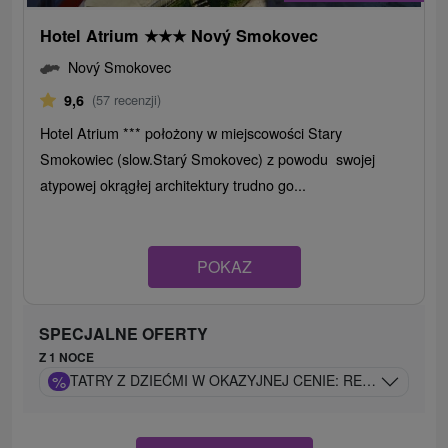
Hotel Atrium
★
★
★
Nový Smokovec
Nový Smokovec
9,6
(57 recenzji)
Hotel Atrium *** położony w miejscowości Stary
Smokowiec (slow.Starý Smokovec) z powodu swojej
atypowej okrągłej architektury trudno go...
POKAZ
SPECJALNE OFERTY
Z 1 NOCE
%
TATRY Z DZIEĆMI W OKAZYJNEJ CENIE: RELAKS DLA 