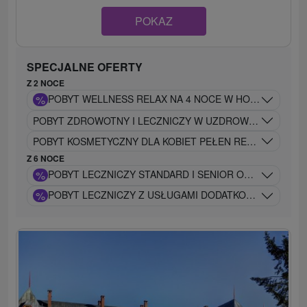
POKAZ
SPECJALNE OFERTY
Z 2 NOCE
%
POBYT WELLNESS RELAX NA 4 NOCE W HOTELU DUKLA*
POBYT ZDROWOTNY I LECZNICZY W UZDROWISKU – ENER
POBYT KOSMETYCZNY DLA KOBIET PEŁEN RELAKSU, PIĘKN
Z 6 NOCE
%
POBYT LECZNICZY STANDARD I SENIOR OD 60 LAT / 
%
POBYT LECZNICZY Z USŁUGAMI DODATKOWYMI DLA 