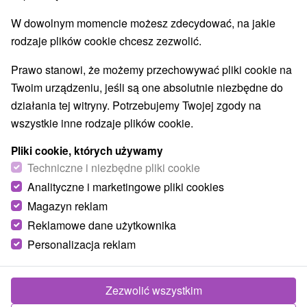
Najlepiej sprzedające
W dowolnym momencie możesz zdecydować, na jakie
rodzaje plików cookie chcesz zezwolić.
Prawo stanowi, że możemy przechowywać pliki cookie na
Wsie i miasta
Twoim urządzeniu, jeśli są one absolutnie niezbędne do
działania tej witryny. Potrzebujemy Twojej zgody na
Pokaż wszystko
Ždiar
(118)
Stará Lesná
(91)
wszystkie inne rodzaje plików cookie.
NAJTAŃSZE
NAJDROŻSZE
NA PODSTAWIE OCENY
Pliki cookie, których używamy
Techniczne i niezbędne pliki cookie
Analityczne i marketingowe pliki cookies
Magazyn reklam
Reklamowe dane użytkownika
Personalizacja reklam
Zezwolić wszystkim