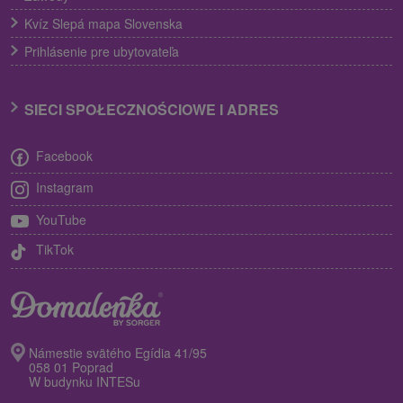
Kvíz Slepá mapa Slovenska
Prihlásenie pre ubytovateľa
SIECI SPOŁECZNOŚCIOWE I ADRES
Facebook
Instagram
YouTube
TikTok
Námestie svätého Egídia 41/95
058 01 Poprad
W budynku INTESu