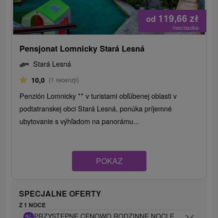
119,66
zł
od
/noc/osoba
Pensjonat Lomnicky Stará Lesná
Stará Lesná
10,0
(1 recenzji)
Penzión Lomnicky ** v turistami obľúbenej oblasti v
podtatranskej obci Stará Lesná, ponúka príjemné
ubytovanie s výhľadom na panorámu...
POKAZ
SPECJALNE OFERTY
Z 1 NOCE
%
PRZYSTĘPNE CENOWO RODZINNE NOCLEGI W TATRACH: 