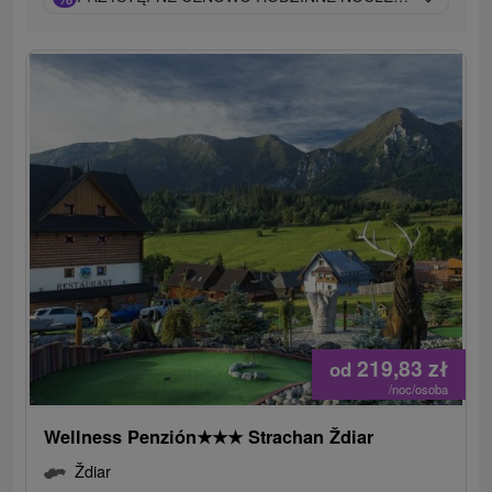
219,83
zł
od
/noc/osoba
Wellness Penzión
★
★
★
Strachan Ždiar
Ždiar