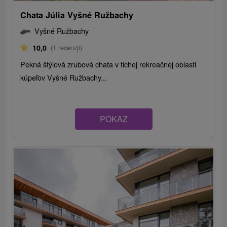
Chata Júlia Vyšné Ružbachy
Vyšné Ružbachy
10,0
(1 recenzji)
Pekná štýlová zrubová chata v tichej rekreačnej oblasti
kúpeľov Vyšné Ružbachy...
POKAZ