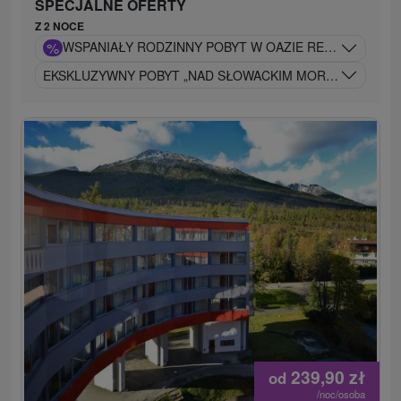
SPECJALNE OFERTY
Z 2 NOCE
%
WSPANIAŁY RODZINNY POBYT W OAZIE RELAKSU W ZEM
EKSKLUZYWNY POBYT „NAD SŁOWACKIM MORZEM” Z WY
239,90
zł
od
/noc/osoba