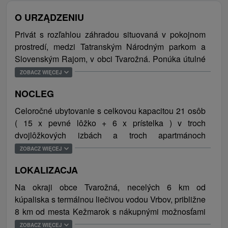
O URZĄDZENIU
Privát s rozľahlou záhradou situovaná v pokojnom
prostredí, medzi Tatranským Národným parkom a
Slovenským Rajom, v obci Tvarožná. Ponúka útulné
ubytovanie v dvojlôžkových izbách a apartmánoch
ZOBACZ WIĘCEJ
(bez kuchynského kúta). Každá izba je vybavená
NOCLEG
posedením, televízorom a kúpeľnou. Počas pobytu
majú hostia k dispozícií spoločné plne zariadené
Celoročné ubytovanie s celkovou kapacitou 21 osôb
kuchyne s jedálenským sedením a televízorom.
( 15 x pevné lôžko + 6 x prístelka ) v troch
Súčasťou je aj koliba zariadená ľudovou
dvojlôžkových izbách a troch apartmánoch
architektúrou Spiša s možnosťou posedenia.
vybavených SAT TV, kúpeľňou so sprchovacím
ZOBACZ WIĘCEJ
Upravený rozľahlý exteriér ponúka relax pri jazierku
kútom alebo vaňou, umývadlom a toaletou.
s možnosťou grilovania a opekania alebo posedenie
LOKALIZACJA
na terase s možnosťou občerstvenia. Pre
Na okraji obce Tvarožná, necelých 6 km od
aktívnejších je k dispozícií multifunkčné ihrisko s
kúpaliska s termálnou liečivou vodou Vrbov, približne
umelým trávnikom. Deti sa zabavia pri loptových
8 km od mesta Kežmarok s nákupnými možnosťami
hrách a na veľkom detskom ihrisku s hojdačkou,
a historickými pamiatkami a cca 26 km od
ZOBACZ WIĘCEJ