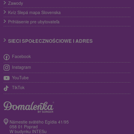
Zawody
Kvíz Slepá mapa Slovenska
Prihlásenie pre ubytovateľa
SIECI SPOŁECZNOŚCIOWE I ADRES
Facebook
Instagram
YouTube
TikTok
Námestie svätého Egídia 41/95
058 01 Poprad
W budynku INTESu