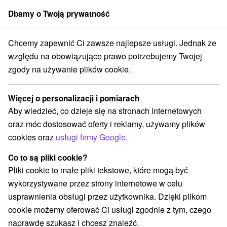
Dbamy o Twoją prywatność
członek grupy
Sorger
Chcemy zapewnić Ci zawsze najlepsze usługi. Jednak ze
dné Slovensko
Prešovský kraj
Tvarožná
Privát Janka Tvarožná
względu na obowiązujące prawo potrzebujemy Twojej
zgody na używanie plików cookie.
Privát Janka Tvarožná
Tvarožná
Więcej o personalizacji i pomiarach
Aby wiedzieć, co dzieje się na stronach internetowych
oraz móc dostosować oferty i reklamy, używamy plików
Zarezerwuj przez booking
cookies oraz
usługi firmy Google
.
Co to są pliki cookie?
Pliki cookie to małe pliki tekstowe, które mogą być
REZERWACJA I WYBÓR OFERTY
wykorzystywane przez strony internetowe w celu
Skontaktuj się bezpośrednio z właścicielem.
usprawnienia obsługi przez użytkownika. Dzięki plikom
cookie możemy oferować Ci usługi zgodnie z tym, czego
Przejdź do lokalizacji
naprawdę szukasz i chcesz znaleźć.