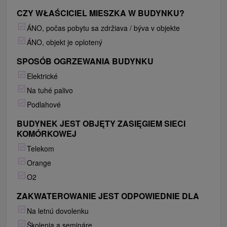
CZY WŁAŚCICIEL MIESZKA W BUDYNKU?
ÁNO, počas pobytu sa zdržiava / býva v objekte
ÁNO, objekt je oplotený
SPOSÓB OGRZEWANIA BUDYNKU
Elektrické
Na tuhé palivo
Podlahové
BUDYNEK JEST OBJĘTY ZASIĘGIEM SIECI
KOMÓRKOWEJ
Telekom
Orange
O2
ZAKWATEROWANIE JEST ODPOWIEDNIE DLA
Na letnú dovolenku
Školenia a semináre