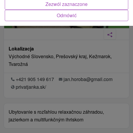
Zezwól zaznaczone
Odmówić
Lokalizacja
Východné Slovensko, Prešovský kraj, Kežmarok,
Tvarožná
+421 905 149 617
jan.horoba@gmail.com
privatjanka.sk/
Ubytovanie s rozľahlou relaxačnou záhradou,
jazierkom a multifunkčným ihriskom