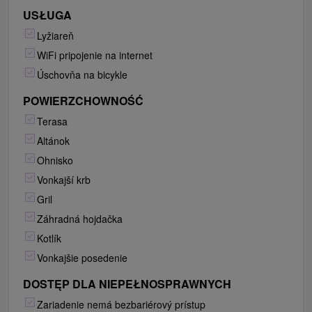
USŁUGA
Lyžiareň
WiFi pripojenie na internet
Úschovňa na bicykle
POWIERZCHOWNOŚĆ
Terasa
Altánok
Ohnisko
Vonkajší krb
Gril
Záhradná hojdačka
Kotlík
Vonkajšie posedenie
DOSTĘP DLA NIEPEŁNOSPRAWNYCH
Zariadenie nemá bezbariérový prístup