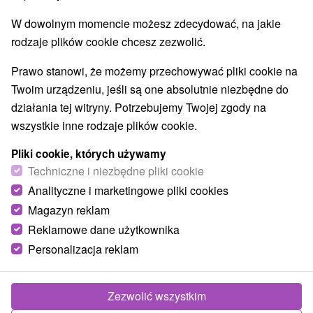
O URZĄDZENIA
SPRZĘT
W dowolnym momencie możesz zdecydować, na jakie
rodzaje plików cookie chcesz zezwolić.
Prawo stanowi, że możemy przechowywać pliki cookie na
Twoim urządzeniu, jeśli są one absolutnie niezbędne do
działania tej witryny. Potrzebujemy Twojej zgody na
wszystkie inne rodzaje plików cookie.
Pliki cookie, których używamy
Techniczne i niezbędne pliki cookie
Analityczne i marketingowe pliki cookies
Magazyn reklam
Reklamowe dane użytkownika
Personalizacja reklam
Zezwolić wszystkim