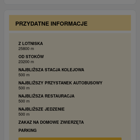
Belianskej jaskyne alebo Važeckej jaskyne alebo
3 x Apartmán s jednou spálňou :
1 x v suteréne, 2
hradu v meste Stará Ľubovňa. Počas zimných
x v podkroví, sú vybavené 1 x manželským lôžkom
mesiacov je najbližšie lyžiarske stredisko v
alebo 2 x samostatným lôžkom alebo 2 x
PRZYDATNE INFORMACJE
Bachledovej doline alebo v Tatranskej Lomnici.
manželským lôžkom a 1 x prístelkou vo forme
rozťahovacieho gauča, obývacou miestnosťou, SAT
TV, kúpeľňou, WiFi.
Z LOTNISKA
25800 m
OD STOKÓW
23200 m
NAJBLIŻSZA STACJA KOLEJOWA
500 m
NAJBLIŻSZY PRZYSTANEK AUTOBUSOWY
500 m
NAJBLIŻSZA RESTAURACJA
500 m
NAJBLIŻSZE JEDZENIE
500 m
ZAKAZ NA DOMOWE ZWIERZĘTA
PARKING