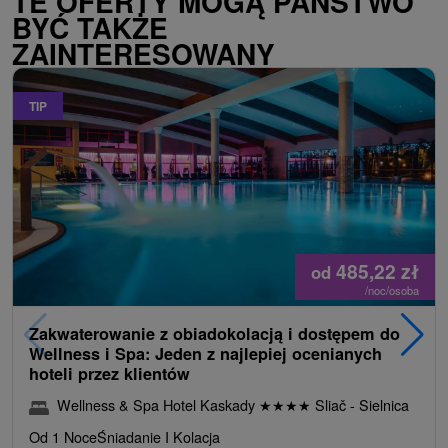
TE OFERTY MOGĄ PAŃSTWO
BYĆ TAKŻE
ZAINTERESOWANY
TIP
485,22
zł
od
/noc/osoba
Zakwaterowanie z obiadokolacją i dostępem do
Wellness i Spa: Jeden z najlepiej ocenianych
hoteli przez klientów
Wellness & Spa Hotel Kaskady
★
★
★
★
Sliač - Sielnica
Od 1 Noce
Śniadanie I Kolacja