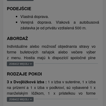
šmýkačkou a preliezkami. V rámci doplnkových
obľúbených Vysokých Tatier.
služieb je možné doobjednať stravovanie počas
PODEJŚCIE
pobytu alebo uloviť pstruha v jazierku, ktorého je
Vlastná doprava.
možné pripraviť na večeru. Samozrejmosťou je
Verejná doprava. Vlaková a autobusová
pripojenia na bezdrôtový internet a parkovanie.
zástavka je od privátu vzdialená 500 m.
Ideálnym miestom na strávenie dovolenky pre rodiny
s deťmi, skupiny a milovníkov ticha.
ABORDAŻ
Obec Tvarožná a jej okolie ponúka množstvo aktivít a
Individuálne alebo možnosť objednania stravy vo
atrakcií na strávenie aktívnej či pasívnej dovolenky.
forme bufetových raňajok alebo večere výber
Blízke mesto Kežmarok ponúka prehliadku hradu,
z menu. Hostia majú k dispozícií spoločné plne
historickej radnice a mesta. S celoročnou
zariadené kuchyne s keramickou varnou doskou,
ZOBACZ WIĘCEJ
prevádzkou sa neďaleko nachádza termálne
mikrovlnnou rúrou, kanvicou, chladničkou,
kúpalisko Vrbov, pre náročnejších je možné navštíviť
RODZAJE POKOI
mrazničkou, mikrovlnnou rúrou a jedálenským
aquapark Aquacity v Poprade. Blízke Vysoké Tatry a
sedením.
3 x Dvojlôžková izba :
1 x izba v suteréne, 1 x izba
Slovenský raj ponúka turistické vychádzky a ďalšie
na prízemí a 1 x izba v podkroví, sú vybavené 1 x
atrakcie. Ďaleko nie je ani do pieninského
manželským lôžkom, 1 x prístelkou vo forme
národného parku, kde odporúčame splav na
rozkladacej postele, kúpeľnou, SAT TV, WiFi a izba v
ZOBACZ WIĘCEJ
drevených pltiach. Deti sa potešia návšteve
podkroví má balkón.