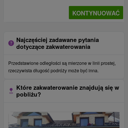
KONTYNUOWAĆ
Najczęściej zadawane pytania
dotyczące zakwaterowania
Przedstawione odległości są mierzone w linii prostej,
rzeczywista długość podróży może być inna.
Które zakwaterowanie znajdują się w
pobliżu?