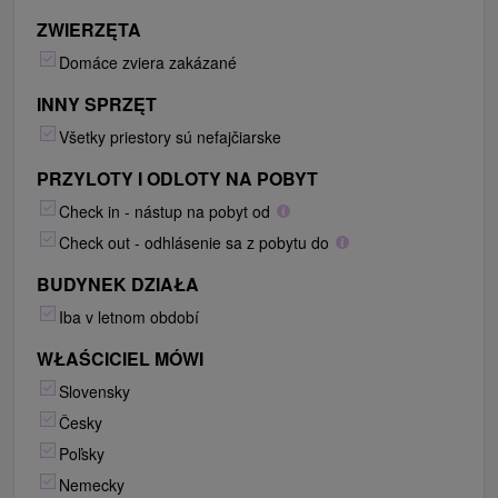
ZWIERZĘTA
Domáce zviera zakázané
INNY SPRZĘT
Všetky priestory sú nefajčiarske
PRZYLOTY I ODLOTY NA POBYT
Check in - nástup na pobyt od
Check out - odhlásenie sa z pobytu do
BUDYNEK DZIAŁA
Iba v letnom období
WŁAŚCICIEL MÓWI
Slovensky
Česky
Poľsky
Nemecky