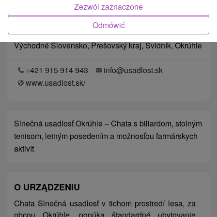
Zezwól zaznaczone
Odmówić
Lokalizacja
Východné Slovensko, Prešovský kraj, Svidník, Okrúhle
+421 915 914 943
info@usadlost.sk
www.usadlost.sk/
Slnečná usadlosť Okrúhle – Chata s biliardom, stolným
tenisom, letným posedením a možnosťou farmárskych
aktivít
O URZĄDZENIU
Chata Slnečná usadlosť v tichom prostredí lesa, za
obcou Okrúhle, ponúka štandardné ubytovanie