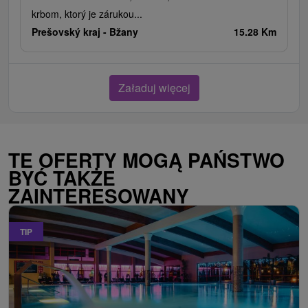
krbom, ktorý je zárukou...
Prešovský kraj -
Bžany
15.28 Km
Załaduj więcej
TE OFERTY MOGĄ PAŃSTWO
BYĆ TAKŻE
ZAINTERESOWANY
TIP