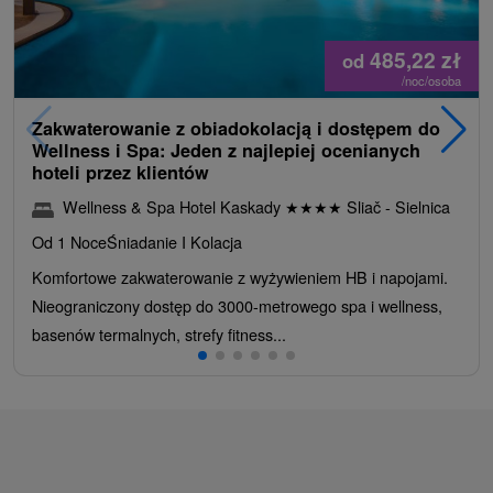
485,22
zł
od
/noc/osoba
Zakwaterowanie z obiadokolacją i dostępem do
Wellness i Spa: Jeden z najlepiej ocenianych
hoteli przez klientów
Wellness & Spa Hotel Kaskady
★
★
★
★
Sliač - Sielnica
Od 1 Noce
Śniadanie I Kolacja
Komfortowe zakwaterowanie z wyżywieniem HB i napojami.
Nieograniczony dostęp do 3000-metrowego spa i wellness,
basenów termalnych, strefy fitness...