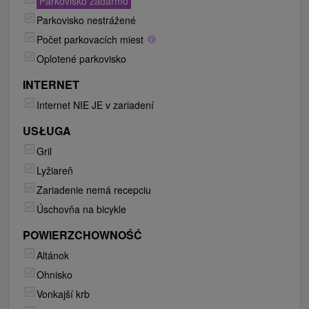
Parkovisko zadarmo
Parkovisko nestrážené
Počet parkovacích miest
Oplotené parkovisko
INTERNET
Internet NIE JE v zariadení
USŁUGA
Gril
Lyžiareň
Zariadenie nemá recepciu
Úschovňa na bicykle
POWIERZCHOWNOŚĆ
Altánok
Ohnisko
Vonkajší krb