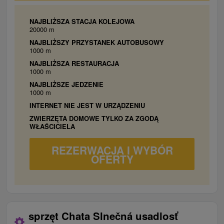
NAJBLIŻSZA STACJA KOLEJOWA
20000 m
NAJBLIŻSZY PRZYSTANEK AUTOBUSOWY
1000 m
NAJBLIŻSZA RESTAURACJA
1000 m
NAJBLIŻSZE JEDZENIE
1000 m
INTERNET NIE JEST W URZĄDZENIU
ZWIERZĘTA DOMOWE TYLKO ZA ZGODĄ
WŁAŚCICIELA
REZERWACJA I WYBÓR
OFERTY
sprzęt Chata Slnečná usadlosť