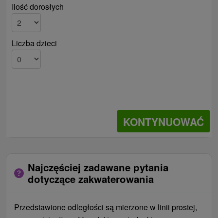
Ilość dorosłych
Liczba dzieci
KONTYNUOWAĆ
Najczęściej zadawane pytania
dotyczące zakwaterowania
Przedstawione odległości są mierzone w linii prostej,