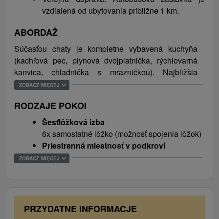
zabezpečené priamo v areáli Slnečnej usadlosti.
vzdialená od ubytovania približne 1 km.
Okolie ponúka bohaté možnosti voľnočasových
ABORDAŻ
aktivít ako je zber lesných plodov, húb, turistika alebo
cykloturistika. Neďaleko obce sa nachádza vojenské
Súčasťou chaty je kompletne vybavená kuchyňa
múzeum, vyhliadkové veže a priaznivci lyžovania
(kachľová pec, plynová dvojplatnička, rýchlovarná
ocenia dostupnosť lyžiarskych stredísk Ski Makovica
kanvica, chladnička s mrazničkou). Najbližšia
a Ski Medvedie. Ideálne miesto pre milovníkov
reštaurácia sa nachádza cca 1 km od chaty.
ZOBACZ WIĘCEJ
prírody, zvierat, pokoja, turistiky, rodiny s deťmi a
väčšie skupiny.
RODZAJE POKOI
Šesťlôžková izba
6x samostatné lôžko (možnosť spojenia lôžok)
Priestranná miestnosť v podkroví
slúži okrem meditácie aj na spanie (20x matrac
ZOBACZ WIĘCEJ
)
PRZYDATNE INFORMACJE