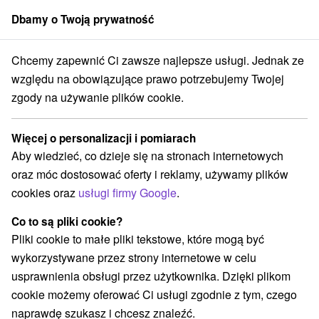
Dbamy o Twoją prywatność
członek grupy
Sorger
Chcemy zapewnić Ci zawsze najlepsze usługi. Jednak ze
vensko
Prešovský kraj
Okrúhle
Chata Slnečná usadlosť Okrúhle
względu na obowiązujące prawo potrzebujemy Twojej
zgody na używanie plików cookie.
Chata Slnečná usadlosť Okrúhle
Okrúhle
Więcej o personalizacji i pomiarach
Aby wiedzieć, co dzieje się na stronach internetowych
oraz móc dostosować oferty i reklamy, używamy plików
REZERWACJA I WYBÓR OFERTY
cookies oraz
usługi firmy Google
.
Skontaktuj się bezpośrednio z właścicielem.
Co to są pliki cookie?
Przejdź do lokalizacji
Pliki cookie to małe pliki tekstowe, które mogą być
wykorzystywane przez strony internetowe w celu
O URZĄDZENIA
SPRZĘT
usprawnienia obsługi przez użytkownika. Dzięki plikom
cookie możemy oferować Ci usługi zgodnie z tym, czego
naprawdę szukasz i chcesz znaleźć.