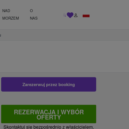
NAD
O
MORZEM
NAS
u
Zarezerwuj przez booking
REZERWACJA I WYBÓR
OFERTY
Skontaktuj się bezpośrednio z właścicielem.