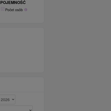
POJEMNOŚĆ
Počet osôb