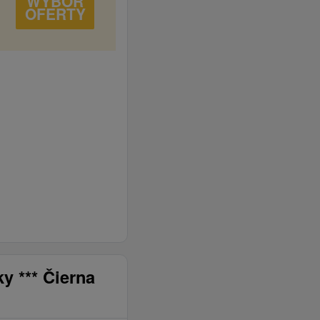
WYBÓR
OFERTY
y *** Čierna