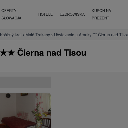
OFERTY
KUPON NA
HOTELE
UZDROWISKA
SŁOWACJA
PREZENT
Košický kraj
Malé Trakany
Ubytovanie u Aranky *** Čierna nad Tiso
★
★
Čierna nad Tisou