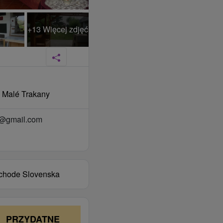
+13 Więcej zdjęć
, Malé Trakany
a@gmail.com
ýchode Slovenska
PRZYDATNE