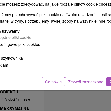
Pre štyroch
 możesz zdecydować, na jakie rodzaje plików cookie chcesz
Pre dvoch
ożemy przechowywać pliki cookie na Twoim urządzeniu, jeśli s
Pre rodiny s deťmi
ia tej witryny. Potrzebujemy Twojej zgody na wszystkie inne ro
ZAKWATEROWANIE
ych używamy
JEST
ODPOWIEDNIE DLA
będne pliki cookie
ketingowe pliki cookies
Na letnú dovolenku
Krátkodobé
ubytovanie
 użytkownika
Relaxačné pobyty
eklam
Na leto 2022
Na jarné prázdniny
Odmówić
Zezwól zaznaczone
LOKALIZACJA
OBIEKTU
V obci / v meste
MAKSYMALNA