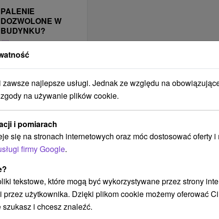
PALENIE
DOZWOLONE W
BUDYNKU?
NIE JE v interiéri
watność
povolené
BUDYNEK JEST
zawsze najlepsze usługi. Jednak ze względu na obowiązując
OBJĘTY ZASIĘGIEM
SIECI
 zgody na używanie plików cookie.
KOMÓRKOWEJ
Telekom
acji i pomiarach
Orange
eje się na stronach internetowych oraz móc dostosować oferty 
O2
usługi firmy Google
.
ZAKWATEROWANIE
e?
JEST
 pliki tekstowe, które mogą być wykorzystywane przez strony int
ODPOWIEDNIE DLA
i przez użytkownika. Dzięki plikom cookie możemy oferować Ci
Pre turistov
 szukasz i chcesz znaleźć.
Pre páriky