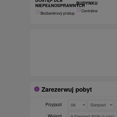
DOSTĘP DLA
BUDYNKU
NIEPEŁNOSPRAWNYCH
Centrálne
Bezbariérový prístup
Zarezerwuj pobyt
Przyjazd
Wyjazd