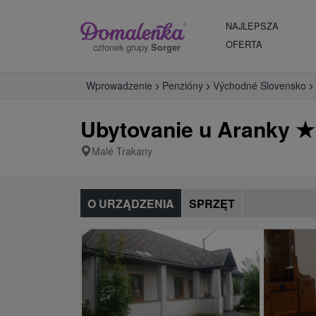
NAJLEPSZA
OFERTA
członek grupy
Sorger
Wprowadzenie
Penzióny
Východné Slovensko
Ubytovanie u Aranky
★
Malé Trakany
O URZĄDZENIA
SPRZĘT