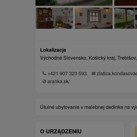
Lokalizacja
Východné Slovensko, Košický kraj, Trebišov
+421 907 323 593
zlatica.kondasov
aranka.sk/
Útulné ubytovanie v malebnej dedinke na v
O URZĄDZENIU