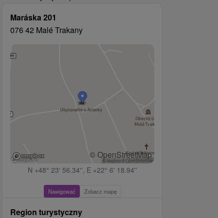
Maráska 201
076 42 Malé Trakany
© OpenStreetMap
N +48° 23' 56.34'', E +22° 6' 18.94''
Nawigować
Zobacz mapę
Region turystyczny