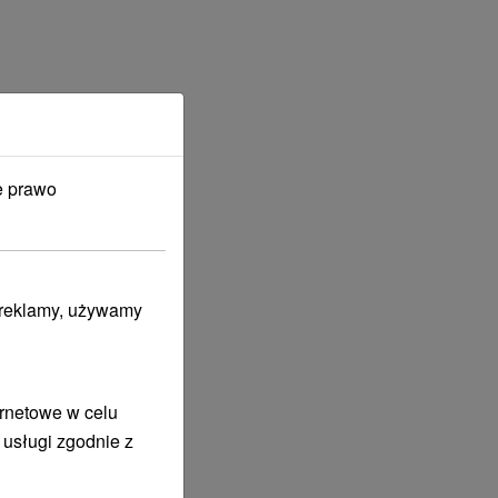
e prawo
i reklamy, używamy
ernetowe w celu
 usługi zgodnie z