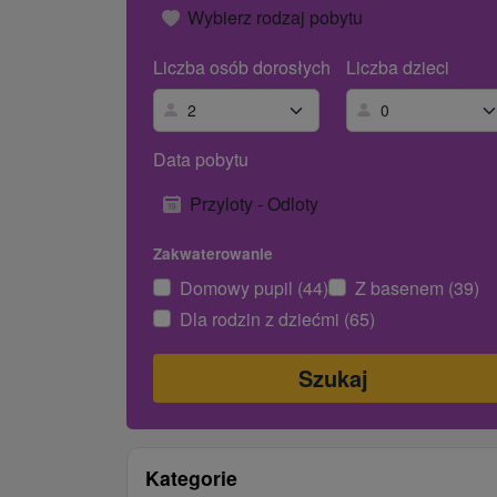
Wybierz rodzaj pobytu
Liczba osób dorosłych
Liczba dzieci
Data pobytu
Przyloty - Odloty
Zakwaterowanie
Domowy pupil (44)
Z basenem (39)
Dla rodzin z dziećmi (65)
Kategorie