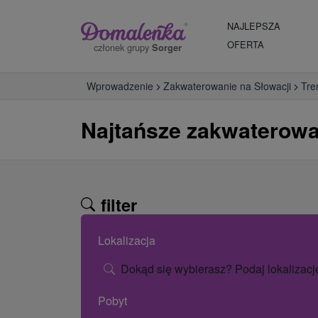
NAJLEPSZA
OFERTA
członek grupy
Sorger
Wprowadzenie
Zakwaterowanie na Słowacji
Tre
Najtańsze zakwaterowan
filter
Lokalizacja
Dokąd się wybierasz? Podaj lokalizacj
Pobyt