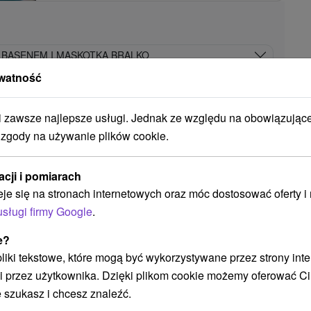
 BASENEM I MASKOTKĄ BRALKO
watność
A AKTYWNY WYPOCZYNEK Z WYCIECZKAMI DO BOJNIC
zawsze najlepsze usługi. Jednak ze względu na obowiązując
 zgody na używanie plików cookie.
Hotel Flóra
★
★
★
Trenczańskie
Teplice
acji i pomiarach
Trenčianske Teplice
eje się na stronach internetowych oraz móc dostosować oferty 
9,0
(310 recenzji)
usługi firmy Google
.
Hotel Flóra *** położony jest w cichym i
e?
przyjemnym otoczeniu parku zdrojowego i
 pliki tekstowe, które mogą być wykorzystywane przez strony int
pawilonu zdrojowego, w samym sercu
i przez użytkownika. Dzięki plikom cookie możemy oferować Ci
malowniczych...
 szukasz i chcesz znaleźć.