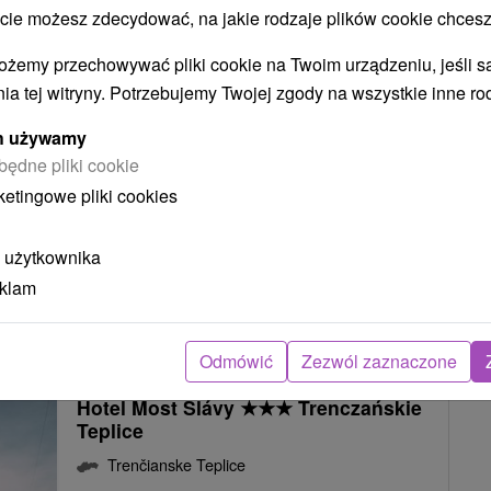
94
zł
POKAZ
 możesz zdecydować, na jakie rodzaje plików cookie chcesz
oc/osoba
ożemy przechowywać pliki cookie na Twoim urządzeniu, jeśli s
ia tej witryny. Potrzebujemy Twojej zgody na wszystkie inne ro
ych używamy
ZDROWISKU: POBYT PEŁEN RELAKSU I DOBREGO SAMOPOCZUC
będne pliki cookie
KA I SKUTECZNA UCIECZKA OD STRESU
ketingowe pliki cookies
Ł POD OKIEM EKSPERTÓW
 użytkownika
ZABIEGI SZYTE NA MIARĘ I DOBRE SAMOPOCZUCIE UZDROWISKA
eklam
KS I REGENERACJA
 SAMOPOCZUCIE W SERCU TRENCZYŃSKICH TEPLIC
Odmówić
Zezwól zaznaczone
Hotel Most Slávy
★
★
★
Trenczańskie
Teplice
Trenčianske Teplice