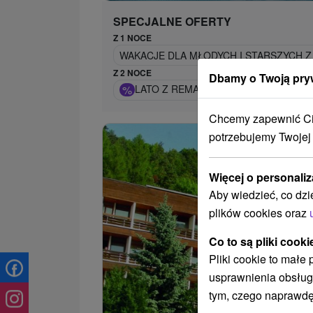
SPECJALNE OFERTY
Z 1 NOCE
WAKACJE DLA MŁODYCH I STARSZYCH Z
Z 2 NOCE
Dbamy o Twoją pry
%
LATO Z REMATĄ: IDEALNY WYBÓR N
Chcemy zapewnić Ci 
potrzebujemy Twojej
Więcej o personaliz
Aby wiedzieć, co dzi
plików cookies oraz
Co to są pliki cooki
Pliki cookie to małe
usprawnienia obsług
tym, czego naprawdę