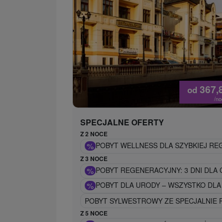
367,
od
/n
SPECJALNE OFERTY
Z 2 NOCE
%
POBYT WELLNESS DLA SZYBKIEJ REG
Z 3 NOCE
%
POBYT REGENERACYJNY: 3 DNI DLA C
%
POBYT DLA URODY – WSZYSTKO DL
POBYT SYLWESTROWY ZE SPECJALNIE
Z 5 NOCE