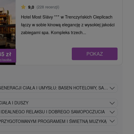
9,0
(228 recenzji)
Hotel Most Slávy *** w Trenczyńskich Cieplicach
łączy w sobie kinową elegancję z wysokiej jakości
zabiegami spa. Kompleks trzech...
85
zł
POKAZ
oc/osoba
ENERACJI CIAŁA I UMYSŁU: BASEN HOTELOWY, SAUNA FIŃSKA I
IAŁA I DUSZY
A IDEALNEGO RELAKSU I DOBREGO SAMOPOCZUCIA
 PRZYGOTOWANYM PROGRAMEM I ŚWIETNĄ MUZYKĄ