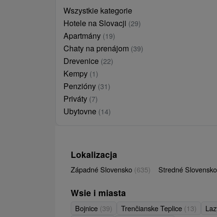
Wszystkie kategorie
Hotele na Slovacji
(29)
Apartmány
(19)
Chaty na prenájom
(39)
Drevenice
(22)
Kempy
(1)
Penzióny
(31)
Priváty
(7)
Ubytovne
(14)
Lokalizacja
Západné Slovensko
(635)
Stredné Slovensk
Wsie i miasta
Bojnice
(39)
Trenčianske Teplice
(13)
Laz