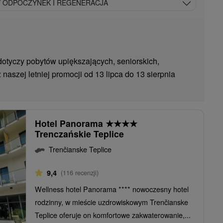
Y ODPOCZYNEK I REGENERACJA
(dotyczy pobytów upiększających, seniorskich,
 naszej letniej promocji od 13 lipca do 13 sierpnia
Hotel Panorama
★
★
★
★
Trenczańskie Teplice
Trenčianske Teplice
9,4
(116 recenzji)
Wellness hotel Panorama **** nowoczesny hotel
rodzinny, w mieście uzdrowiskowym Trenčianske
Teplice oferuje on komfortowe zakwaterowanie,...