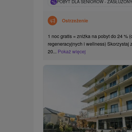
%
POBYT DLA SENIORÓW - ZASŁUŻON
Ostrzeżenie
1 noc gratis = zniżka na pobyt do 24 % 
regeneracyjnych i wellness) Skorzystaj z
20...
Pokaż więcej