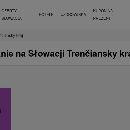
OFERTY
KUPON NA
HOTELE
UZDROWISKA
SŁOWACJA
PREZENT
nčiansky kraj
ie na Słowacji Trenčiansky kr
ę lub nazwę hotelu.