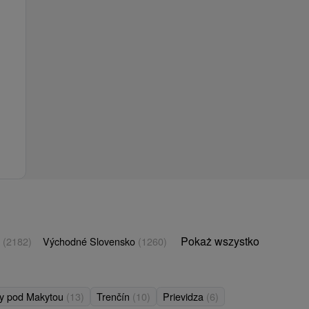
Pokaż wszystko
o
(2182)
Východné Slovensko
(1260)
y pod Makytou
(13)
Trenčín
(10)
Prievidza
(6)