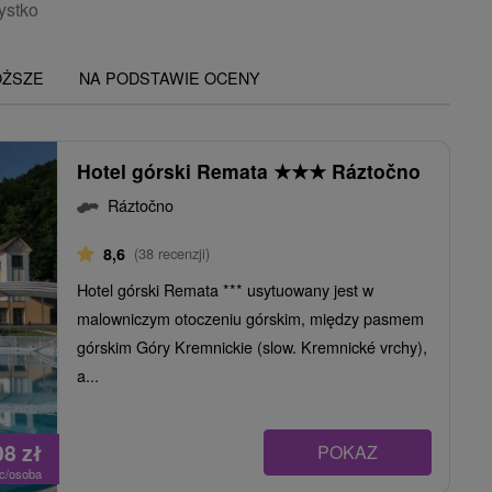
ystko
OŻSZE
NA PODSTAWIE OCENY
Hotel górski Remata
★
★
★
Ráztočno
Ráztočno
8,6
(38 recenzji)
Hotel górski Remata *** usytuowany jest w
malowniczym otoczeniu górskim, między pasmem
górskim Góry Kremnickie (slow. Kremnické vrchy),
a...
08
zł
POKAZ
oc/osoba