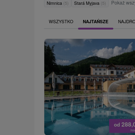
Pokaż wsz
Nimnica
(5)
Stará Myjava
(5)
WSZYSTKO
NAJDR
NAJTAŃSZE
288,
od
/n