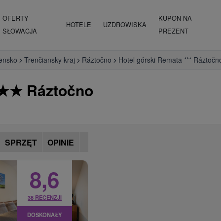
OFERTY
KUPON NA
HOTELE
UZDROWISKA
SŁOWACJA
PREZENT
ensko
Trenčiansky kraj
Ráztočno
Hotel górski Remata *** Ráztočn
★
★
Ráztočno
SPRZĘT
OPINIE
8,6
38 RECENZJI
DOSKONAŁY