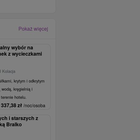
Pokaż więcej
ealny wybór na
ek z wycieczkami
I Kolacja
iłkami, krytym i odkrytym
wodą, kręgielnią i
terenie hotelu.
337,38
zł
/noc/osoba
ch i starszych z
ką Bralko