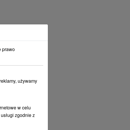
e prawo
i reklamy, używamy
ernetowe w celu
 usługi zgodnie z