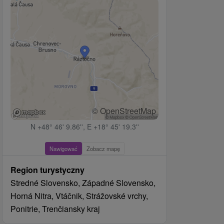
© OpenStreetMap
N +48° 46' 9.86'', E +18° 45' 19.3''
Nawigować
Zobacz mapę
Region turystyczny
Stredné Slovensko, Západné Slovensko,
Horná Nitra, Vtáčnik, Strážovské vrchy,
Ponitrie, Trenčiansky kraj