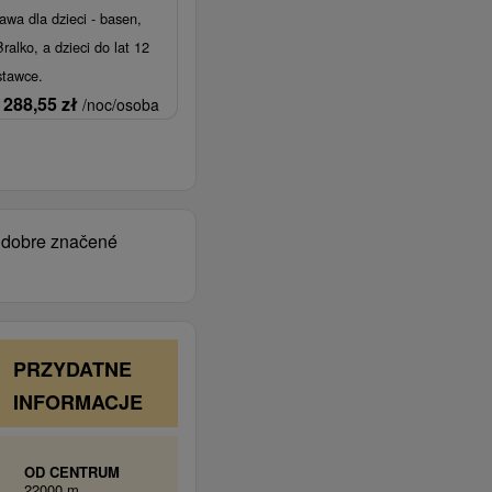
awa dla dzieci - basen,
alko, a dzieci do lat 12
stawce.
288,55
zł
/noc/osoba
a dobre značené
PRZYDATNE
INFORMACJE
OD CENTRUM
22000 m