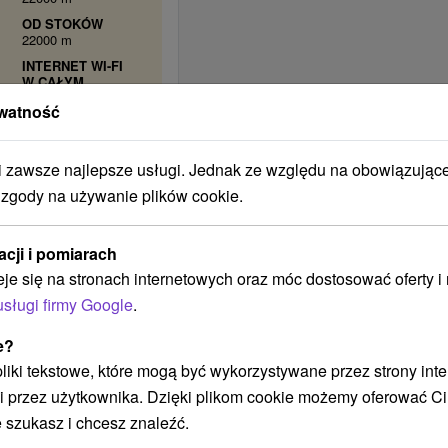
OD STOKÓW
22000 m
INTERNET WI-FI
W CAŁYM
OBIEKCIE
watność
S výnimkou 8
izieb.
BEZPŁATNY
zawsze najlepsze usługi. Jednak ze względu na obowiązując
DOSTĘP DO
INTERNETU
 zgody na używanie plików cookie.
INTERNET W
POKOJU
S výnimkou 8
acji i pomiarach
izieb.
eje się na stronach internetowych oraz móc dostosować oferty 
POZWOLENIE NA
usługi firmy Google
.
DOMOWE
ZWIERZĘTA
e?
REZERWACJA
 pliki tekstowe, które mogą być wykorzystywane przez strony int
I
i przez użytkownika. Dzięki plikom cookie możemy oferować Ci
WYBÓR
OFERTY
 szukasz i chcesz znaleźć.