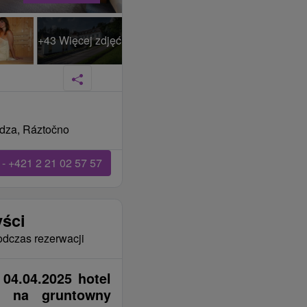
+43 Więcej zdjęć
idza, Ráztočno
- +421 2 21 02 57 57
yści
odczas rezerwacji
 04.04.2025 hotel
u na gruntowny