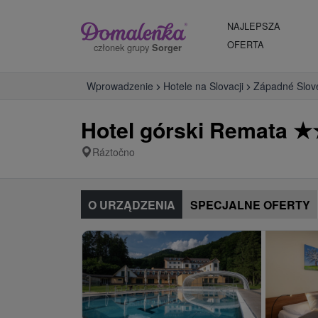
NAJLEPSZA
OFERTA
członek grupy
Sorger
Wprowadzenie
Hotele na Slovacji
Západné Slov
Hotel górski Remata
★
Ráztočno
O URZĄDZENIA
SPECJALNE OFERTY