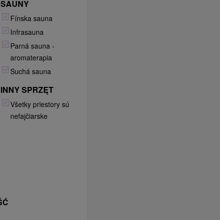
SAUNY
Fínska sauna
Infrasauna
Parná sauna -
aromaterapia
Suchá sauna
INNY SPRZĘT
Všetky priestory sú
nefajčiarske
ŚĆ