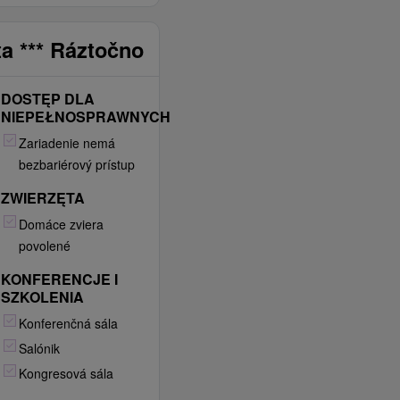
a *** Ráztočno
DOSTĘP DLA
NIEPEŁNOSPRAWNYCH
Zariadenie nemá
bezbariérový prístup
ZWIERZĘTA
Domáce zviera
povolené
KONFERENCJE I
SZKOLENIA
Konferenčná sála
Salónik
Kongresová sála