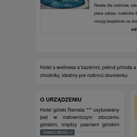
Relaks dla rodziców, zab
place zabaw, maskotka Br
nocują bezpłatnie na do
od
Hotel s wellness a bazénmi, pekná príroda 
chodníky, ideálny pre rodinnú dovolenku
O URZĄDZENIU
Hotel górski Remata *** usytuowany
jest w malowniczym otoczeniu
górskim, między pasmem górskim
Góry Kremnickie (slow. Kremnické
ZOBACZ WIĘCEJ