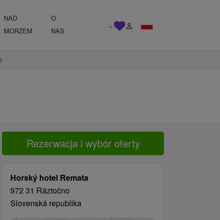
NAD
O
MORZEM
NAS
o
Rezerwacja i wybór oferty
Horský hotel Remata
972 31 Ráztočno
Slovenská republika