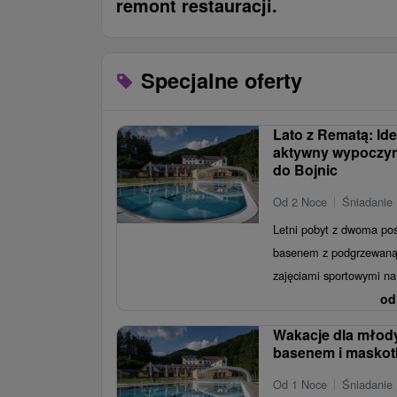
remont restauracji.
Specjalne oferty
Lato z Rematą: Id
aktywny wypoczyn
do Bojnic
Od 2 Noce
Śniadanie 
Letni pobyt z dwoma pos
basenem z podgrzewaną 
zajęciami sportowymi na 
od
Wakacje dla młody
basenem i maskot
Od 1 Noce
Śniadanie