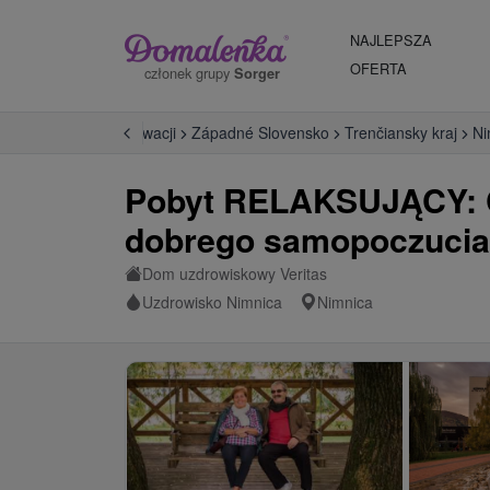
NAJLEPSZA
OFERTA
członek grupy
Sorger
Uzdrowiska na Słowacji
Západné Slovensko
Trenčiansky kraj
Ni
Pobyt RELAKSUJĄCY: Cał
dobrego samopoczucia
Dom uzdrowiskowy Veritas
Uzdrowisko Nimnica
Nimnica