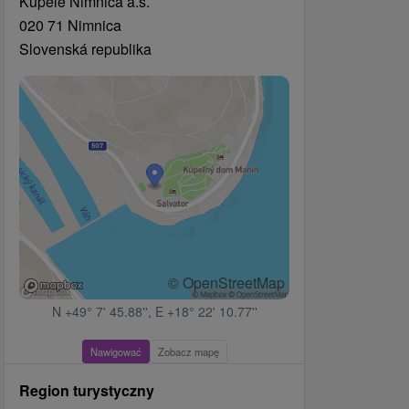
Kúpele Nimnica a.s.
020 71 Nimnica
Slovenská republika
© OpenStreetMap
N +49° 7' 45.88'', E +18° 22' 10.77''
Nawigować
Zobacz mapę
Region turystyczny