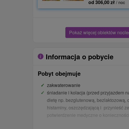
od 306,00 zł
/ noc
Pokaż więcej obiektów nocl
Informacja o pobycie
Pobyt obejmuje
zakwaterowanie
śniadanie i kolacja (przed przyjazdem n
dietę np. bezglutenową, bezlaktozową, o
histaminy, oszczędzającą i przynieść 
potwierdzenie medyczne o konieczności 