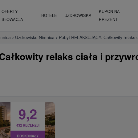
OFERTY
KUPON NA
HOTELE
UZDROWISKA
SŁOWACJA
PREZENT
mnica
Uzdrowisko Nimnica
Pobyt RELAKSUJĄCY: Całkowity relaks ci
kowity relaks ciała i przywróc
9,2
432 RECENZJI
DOSKONAŁY