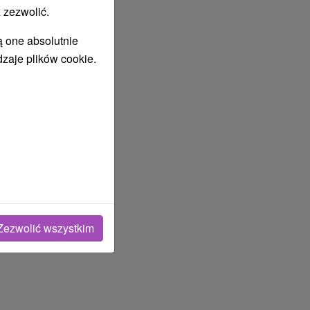
 zezwolić.
ą one absolutnie
dzaje plików cookie.
lipiec
2027
Zezwolić wszystkim