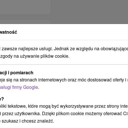
lacje serwowane w
zebywający w DU Balnea
as, Salvator
stołów bufetowych,
oru z menu + bufet
watność
ego Salus
zawsze najlepsze usługi. Jednak ze względu na obowiązując
nej kondygnacji w
ramem
 zgody na używanie plików cookie.
ych najdalszy znajduje
dynku Balnea Grand, w
ież jadalnie, lekarze,
acji i pomiarach
llness Center (1
eje się na stronach internetowych oraz móc dostosować oferty 
.
1x kąpiel węglanowa,
usługi firmy Google
.
le nie później niż do
l Wellness Center (1
e?
d 7.00, zakwaterowanie
1x kąpiel węglanowa,
 pliki tekstowe, które mogą być wykorzystywane przez strony int
pokoju przygotowanego
i przez użytkownika. Dzięki plikom cookie możemy oferować Ci
awet po uzgodnieniu z
l Wellness Center (1
 szukasz i chcesz znaleźć.
1x kąpiel węglanowa,