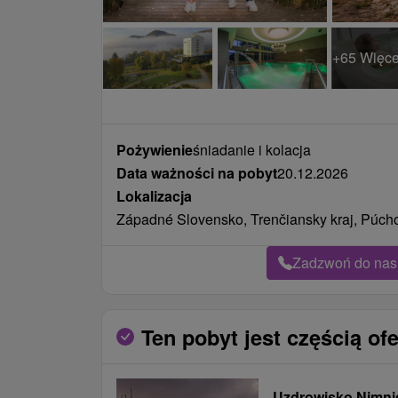
+65 Więce
Pożywienie
śniadanie i kolacja
Data ważności na pobyt
20.12.2026
Lokalizacja
Západné Slovensko, Trenčiansky kraj, Púch
Zadzwoń do nas 
Ten pobyt jest częścią ofe
Uzdrowisko Nimni