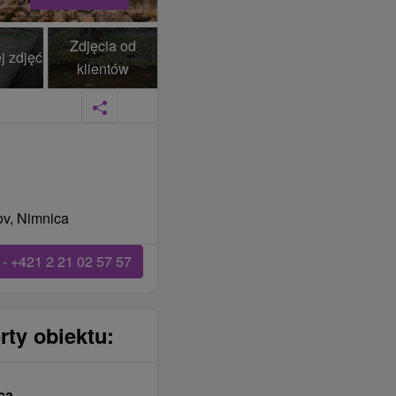
Zdjęcia od
j zdjęć
klientów
ov, Nimnica
- +421 2 21 02 57 57
rty obiektu:
ca