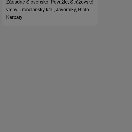
Západné Slovensko, Považie, Strážovské
vrchy, Trenčiansky kraj, Javorníky, Biele
Karpaty