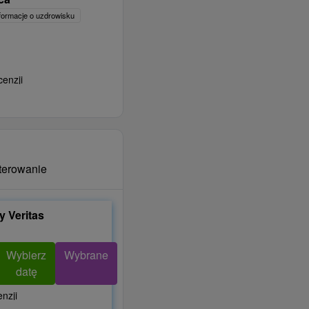
formacje o uzdrowisku
cenzji
terowanie
 Veritas
Wybierz
Wybrane
datę
nzji