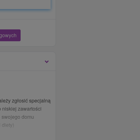
egowych
ależy zgłosić specjalną
 niskiej zawartości
ze swojego domu
diety)