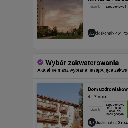
Galeria
Szczegółowe in
9,2
doskonały
·
451 re
Wybór zakwaterowania
Aktualnie masz wybrane następujące zakwa
Dom uzdrowiskowy
4 - 7 noce
Szczegółowe
informacje o
Galeria
obiekcie
noclegowym
9,3
doskonały
·
20 rece