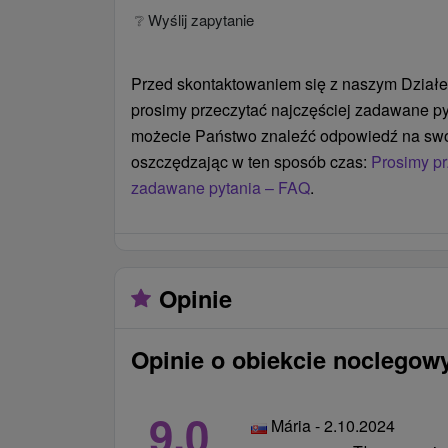
❔ Wyślij zapytanie
parking strzeżony systemem kamer zgo
cennikiem uzdrowiska
w przypadku zainteresowania istnieje 
Przed skontaktowaniem się z naszym Działe
procedur pod nadzorem lekarza
prosimy przeczytać najczęściej zadawane py
za nocleg w konkretnym domu uzdrowis
możecie Państwo znaleźć odpowiedź na swó
wcześniejsze życzenie klienta (orientacj
oszczędzając w ten sposób czas:
Prosimy pr
pokoju, pokoje obok siebie, balkon) pobi
zadawane pytania – FAQ
.
jednorazowa opłata w wysokości 25 € / 
dopłaty do specjalnych wniosków na po
pobytu (szatnie, dom zdrojowy, pokoje ori
jednorazowo 35 € / osoba
Opinie
Ceny - Informacje
Opinie o obiekcie noclego
Dodatkowe łóżko w pokoju classic nie j
dorosłych (bardzo ciasno, nadaje się tylk
9,0
Mária - 2.10.2024