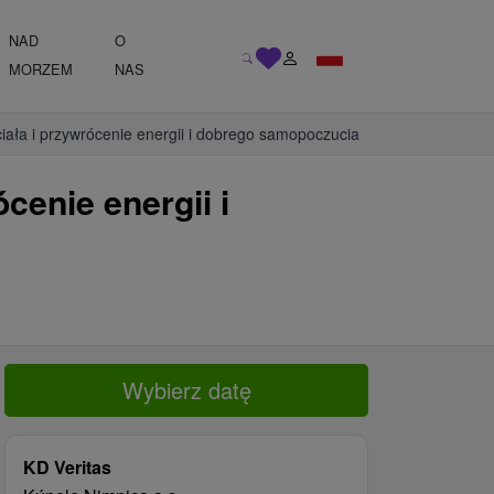
NAD
O
MORZEM
NAS
ała i przywrócenie energii i dobrego samopoczucia
enie energii i
Wybierz datę
KD Veritas