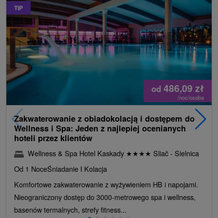
TIP
486,09
zł
od
/noc/osoba
Zakwaterowanie z obiadokolacją i dostępem do
Wellness i Spa: Jeden z najlepiej ocenianych
hoteli przez klientów
Wellness & Spa Hotel Kaskady
★
★
★
★
Sliač - Sielnica
Od 1 Noce
Śniadanie I Kolacja
Komfortowe zakwaterowanie z wyżywieniem HB i napojami.
Nieograniczony dostęp do 3000-metrowego spa i wellness,
basenów termalnych, strefy fitness...