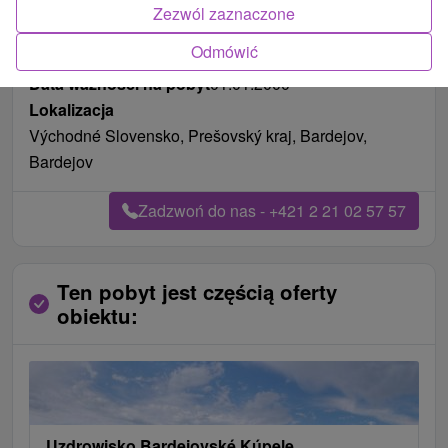
Zezwól zaznaczone
Odmówić
Pożywienie
pełne wyżywienie
Data ważności na pobyt
01.01.2000
Lokalizacja
Východné Slovensko, Prešovský kraj, Bardejov,
Bardejov
Zadzwoń do nas - +421 2 21 02 57 57
Ten pobyt jest częścią oferty
obiektu:
Uzdrowisko Bardejovské Kúpele