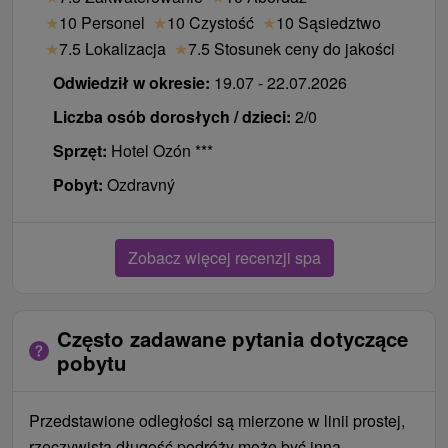
catering) pod jednym dachem, co gwarantuje
★
10 Personel
★
10 Czystość
★
10 Sąsiedztwo
maksymalny komfort.
★
7.5 Lokalizacja
★
7.5 Stosunek ceny do jakości
Odwiedził w okresie:
19.07 - 22.07.2026
System ten zapewnia sprawną obsługę i pozwala
gościom zakwaterowanym w cichszych willach
Liczba osób dorosłych / dzieci:
2/0
korzystać z bogatej infrastruktury i usług
Sprzęt:
Hotel Ozón ***
gastronomicznych głównych kompleksów hotelowych.
Pobyt:
Ozdravný
Wskazówka dla gości: Po przyjeździe zalecamy
udanie się bezpośrednio do recepcji właściwej dla
Państwa budynku, gdzie otrzymają Państwo klucze i
Zobacz więcej recenzji spa
dokładne instrukcje dotyczące godzin serwowania
posiłków.
Aktualne informacje dotyczące pobytów
Często zadawane pytania dotyczące
pobytu
Program, możliwe zmiany i przydatne informacje
podczas pobytu
Przedstawione odległości są mierzone w linii prostej,
Ponowne otwarcie Hotelu Dukla: Legendarny,
rzeczywista długość podróży może być inna.