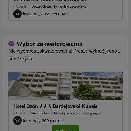
Galeria
Szczegółowe informacje o uzdrowisku
9,0
doskonały
·
1121 recenzji
Wybór zakwaterowania
Nie wybrałeś zakwaterowania! Proszę wybrać jedno z
poniższych.
Hotel Ozón
★
★
★
Bardejovské Kúpele
Galeria
Szczegółowe informacje o obiekcie noclegowym
9,0
doskonały
·
299 recenzji
wybierać