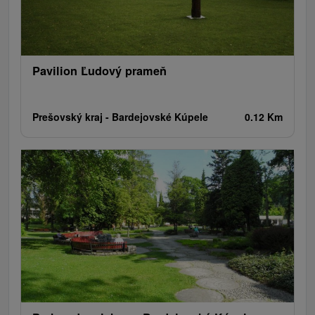
Pola golfowe
Parki miejskie i zamkowe
Obiekty architektoniczne
Amfiteatry i kina w przyrodzie
Tory gokartowe
Cyklotrasy
Szlaki winne
Pavilion Ľudový prameň
Prešovský kraj -
Bardejovské Kúpele
0.12 Km