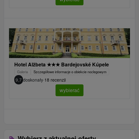
Hotel Alžbeta
★
★
★
Bardejovské Kúpele
Galeria
Szczegółowe informacje o obiekcie noclegowym
9,7
doskonały
·
18 recenzji
wybierać
Wybierz z aktualnej oferty