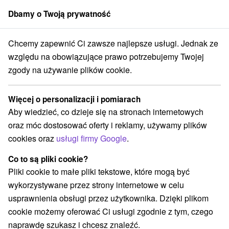
Dbamy o Twoją prywatność
członek grupy
Sorger
Chcemy zapewnić Ci zawsze najlepsze usługi. Jednak ze
ovské Kúpele
Pobyt leczniczy Witalność w popularnom uzdrowisku
względu na obowiązujące prawo potrzebujemy Twojej
zgody na używanie plików cookie.
Pobyt leczniczy Witalność w
popularnom uzdrowisku
Więcej o personalizacji i pomiarach
Oferta wygasła! Wybierz poniżej z aktualnych ofert.
Aby wiedzieć, co dzieje się na stronach internetowych
Uzdrowisko Bardejovské Kúpele
Bardejov
oraz móc dostosować oferty i reklamy, używamy plików
cookies oraz
usługi firmy Google
.
Przejdź do lokalizacji
Co to są pliki cookie?
Pliki cookie to małe pliki tekstowe, które mogą być
9,0
doskonały
1121 recenzji
·
wykorzystywane przez strony internetowe w celu
usprawnienia obsługi przez użytkownika. Dzięki plikom
cookie możemy oferować Ci usługi zgodnie z tym, czego
naprawdę szukasz i chcesz znaleźć.