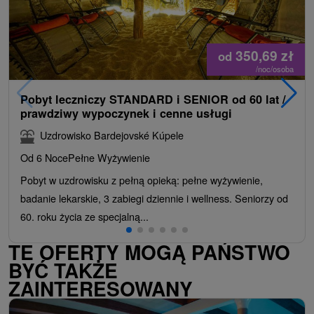
350,69
zł
od
/noc/osoba
Pobyt leczniczy STANDARD i SENIOR od 60 lat /
prawdziwy wypoczynek i cenne usługi
Uzdrowisko Bardejovské Kúpele
Od 6 Noce
Pełne Wyżywienie
Pobyt w uzdrowisku z pełną opieką: pełne wyżywienie,
badanie lekarskie, 3 zabiegi dziennie i wellness. Seniorzy od
60. roku życia ze specjalną...
TE OFERTY MOGĄ PAŃSTWO
BYĆ TAKŻE
ZAINTERESOWANY