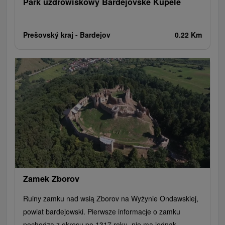
Park uzdrowiskowy Bardejovské Kúpele
Prešovský kraj -
Bardejov
0.22 Km
Zamek Zborov
Ruiny zamku nad wsią Zborov na Wyżynie Ondawskiej,
powiat bardejowski. Pierwsze informacje o zamku
pochodzą z okresu po 1317 roku, nie ma jednak