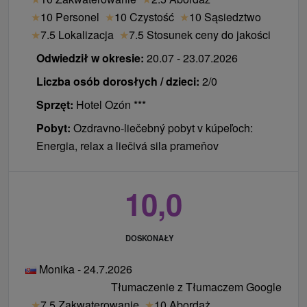
Część historyczna i wille: Goście zatrzymujący się
★
10 Personel
★
10 Czystość
★
10 Sąsiedztwo
w budynkach Alžbeta, Srnka, Blanka lub Mier
★
7.5 Lokalizacja
★
7.5 Stosunek ceny do jakości
korzystają z recepcji i gastronomii hotelu Astória,
Odwiedził w okresie:
20.07 - 23.07.2026
który znajduje się w samym sercu uzdrowiska.
Liczba osób dorosłych / dzieci:
2/0
Przypadki szczególne:
Sprzęt:
Hotel Ozón ***
Pobyt:
Ozdravno-liečebný pobyt v kúpeľoch:
Uzdrowisko Lujza posiada recepcję w Astorii, ale
Energia, relax a liečivá sila prameňov
posiłki serwowane są w hotelu Ozón.
Hotel Dukla i Hotel Alexander działają jako
10,0
oddzielne jednostki z własną recepcją i
gastronomią bezpośrednio na miejscu. W Hotelu
Dukla śniadania serwowane są bezpośrednio w
DOSKONAŁY
budynku (R-Dukla), natomiast obiady i kolacje w
Astorii (O, V Astória).
Monika - 24.7.2026
Nowoczesny standard: Hotel Alexander oferuje
Tłumaczenie z Tłumaczem Google
swoim gościom pełną obsługę (recepcję i
★
7.5 Zakwaterowanie
★
10 Abordaż