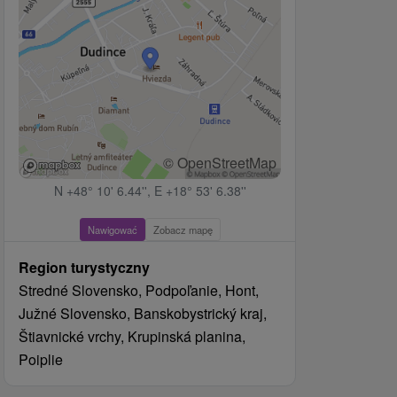
© OpenStreetMap
N +48° 10' 6.44'', E +18° 53' 6.38''
Nawigować
Zobacz mapę
Region turystyczny
Stredné Slovensko, Podpoľanie, Hont,
Južné Slovensko, Banskobystrický kraj,
Štiavnické vrchy, Krupinská planina,
Poiplie