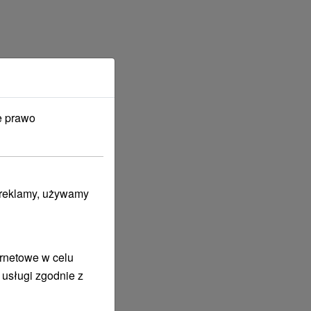
e prawo
i reklamy, używamy
ernetowe w celu
 usługi zgodnie z