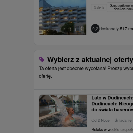
Szczegółowe in
Galeria
obiekcie no
9,2
doskonały
·
517 re
Wybierz z aktualnej ofert
Ta oferta jest obecnie wycofana! Proszę wyb
ofertę.
Lato w Dudincach:
Dudincach: Nieog
do świata basenów
Od 2 Noce
Śniadanie 
Relaks w wodzie uzupełn