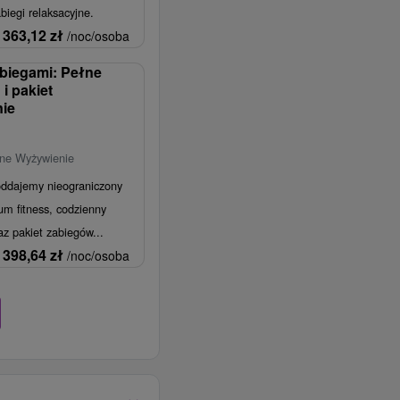
abiegi relaksacyjne.
363,12
zł
/noc/osoba
abiegami: Pełne
i pakiet
nie
łne Wyżywienie
oddajemy nieograniczony
um fitness, codzienny
z pakiet zabiegów...
398,64
zł
/noc/osoba