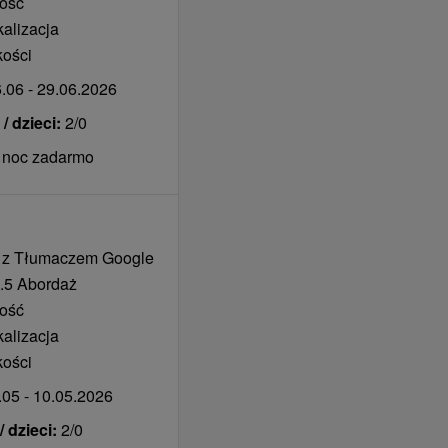
tość
kalizacja
kości
.06 - 29.06.2026
 dzieci:
2/0
1 noc zadarmo
 z Tłumaczem Google
.5 Abordaż
tość
kalizacja
kości
05 - 10.05.2026
 dzieci:
2/0