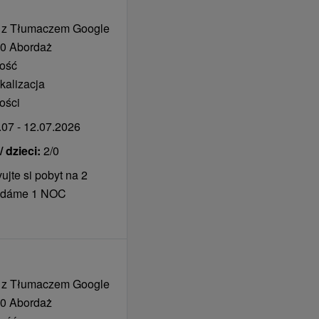
rwowanego menu w godz.
j pary
i jest też kawiarnia
 z Tłumaczem Google
t idealnym miejscem do
TIS
0 Abordaż
wy lub lampce wina.
tość
 tygodniu) w hotelu
kalizacja
wą muzyką, a w lecie
ości
ych potraw.
07 - 12.07.2026
mykany rampą i
 dzieci:
2/0
ujte si pobyt na 2
omieszczeń wellness.
ridáme 1 NOC
tami domowymi za
dzinie 10:00) 10 € /
 z Tłumaczem Google
0 Abordaż