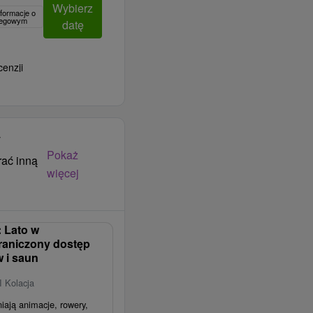
Wybierz
formacje o
clegowym
datę
cenzji
y
Pokaż
rać inną
więcej
 Lato w
raniczony dostęp
 i saun
I Kolacja
iają animacje, rowery,