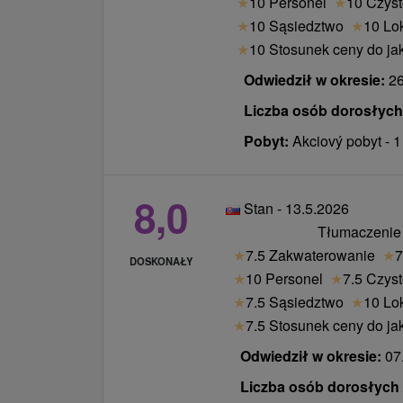
★
10 Personel
★
10 Czys
★
10 Sąsiedztwo
★
10 Lo
★
10 Stosunek ceny do ja
Odwiedził w okresie:
26
Liczba osób dorosłych /
Pobyt:
Akciový pobyt - 
8,0
Stan - 13.5.2026
Tłumaczenie
★
7.5 Zakwaterowanie
★
7
DOSKONAŁY
★
10 Personel
★
7.5 Czys
★
7.5 Sąsiedztwo
★
10 Lo
★
7.5 Stosunek ceny do ja
Odwiedził w okresie:
07.
Liczba osób dorosłych /