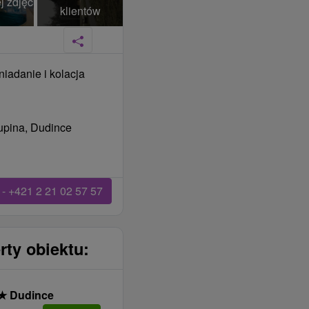
j zdjęć
klientów
niadanie i kolacja
rupina, Dudince
- +421 2 21 02 57 57
rty obiektu:
★
Dudince