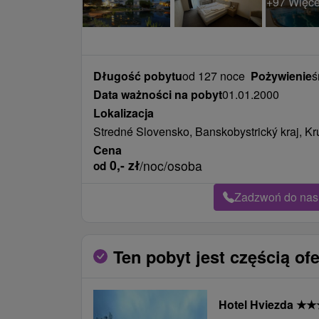
+97 Więce
Długość pobytu
od 127 noce
Pożywienie
ś
Data ważności na pobyt
01.01.2000
Lokalizacja
Stredné Slovensko, Banskobystrický kraj, K
Cena
0,-
zł
/noc/osoba
od
Zadzwoń do nas 
Ten pobyt jest częścią ofe
Hotel Hviezda
★
★