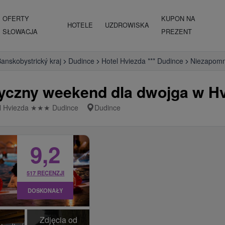
OFERTY
KUPON NA
HOTELE
UZDROWISKA
SŁOWACJA
PREZENT
anskobystrický kraj
Dudince
Hotel Hviezda *** Dudince
Niezapomn
czny weekend dla dwojga w Hv
l Hviezda
★
★
★
Dudince
Dudince
9,2
517 RECENZJI
DOSKONAŁY
Zdjęcia od