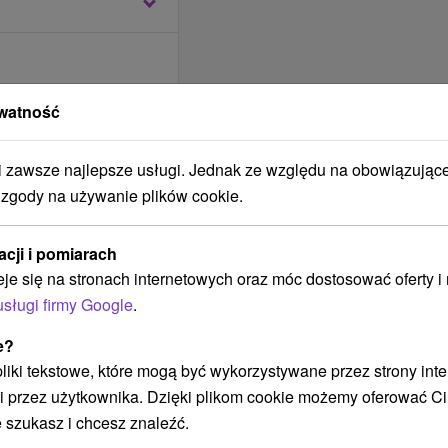
 typu Standard przez
watność
ba dorosła
zawsze najlepsze usługi. Jednak ze względu na obowiązując
ja z menu 4-daniowego.
 zgody na używanie plików cookie.
a dwojga w dniu
acji i pomiarach
lu
eje się na stronach internetowych oraz móc dostosować oferty 
usługi firmy Google
.
e?
wego przez cały pobyt
 pliki tekstowe, które mogą być wykorzystywane przez strony int
zez cały pobyt (sauna
i przez użytkownika. Dzięki plikom cookie możemy oferować Ci
wień, jacuzzi)
 szukasz i chcesz znaleźć.
p do centrum odnowy
 przez cały pobyt