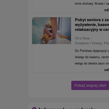
tenis stołowy, fitness i z
od
Pobyt seniora z z
wyżywienie, basen 
relaksacyjny w ce
Od 2 Noce
Śniadanie I Kolacja, Pe
Do Państwa dyspozycji 
dostęp do basenu, centr
wstęp do świata saun ora
od
Pokaż więcej ofert