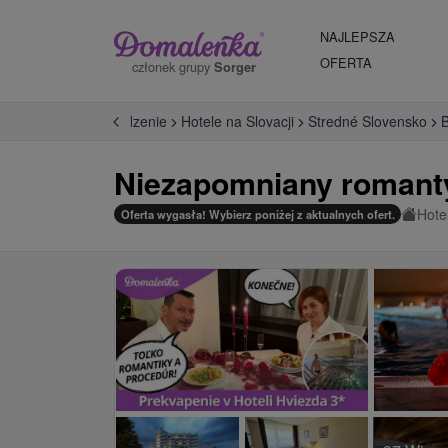
NAJLEPSZA
OFERTA
członek grupy
Sorger
Wprowadzenie
Hotele na Slovacji
Stredné Slovensko
B
Niezapomniany romanty
Hote
Oferta wygasła! Wybierz poniżej z aktualnych ofert.