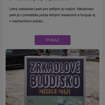
Letný nafukovací park pre veľkých aj malých. Nafukovací
park je v prevádzke počas letných mesiacoch a funguje aj
v nepriaznivom počasí....
POKAZ