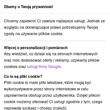
Dbamy o Twoją prywatność
członek grupy
Sorger
Chcemy zapewnić Ci zawsze najlepsze usługi. Jednak ze
 i fermy zwierząt
Západné Slovensko
Trenčiansky kraj
Bojnice
względu na obowiązujące prawo potrzebujemy Twojej
zgody na używanie plików cookie.
Ogrody zoologiczne i fermy
zwierząt Bojnice a v okolí
Więcej o personalizacji i pomiarach
Aby wiedzieć, co dzieje się na stronach internetowych
Kategorie
oraz móc dostosować oferty i reklamy, używamy plików
cookies oraz
usługi firmy Google
.
Wszystkie kategorie
Atrakcje z adrenaliną
(2)
Atrakcje turystyczne
Muzea i galerie
(2)
(1)
Co to są pliki cookie?
Ogrody zoologiczne i fermy zwierząt
Escaperoom
(2)
(1)
Pliki cookie to małe pliki tekstowe, które mogą być
Atrakcje dla dzieci
Aquaparki, baseny
(8)
(1)
wykorzystywane przez strony internetowe w celu
Ośrodki i miasteczka dziecięce
(1)
usprawnienia obsługi przez użytkownika. Dzięki plikom
Wieże obserwacyjne i chodniki
(1)
cookie możemy oferować Ci usługi zgodnie z tym, czego
Zamki, pałace, ruiny
Parki miejskie i zamkowe
(1)
(1)
naprawdę szukasz i chcesz znaleźć.