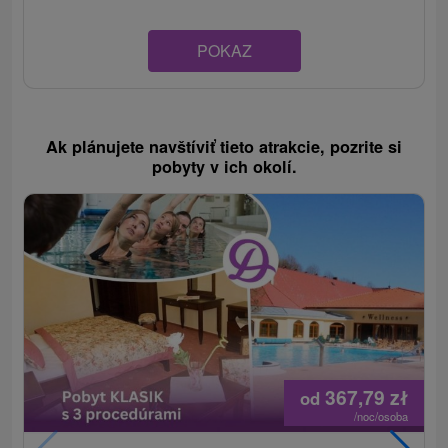
POKAZ
Ak plánujete navštíviť tieto atrakcie, pozrite si
pobyty v ich okolí.
367,79
zł
od
/noc/osoba