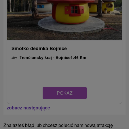
Šmolko dedinka Bojnice
Trenčiansky kraj -
Bojnice
1.46 Km
POKAZ
zobacz następujące
Znalazłeś błąd lub chcesz polecić nam nową atrakcję