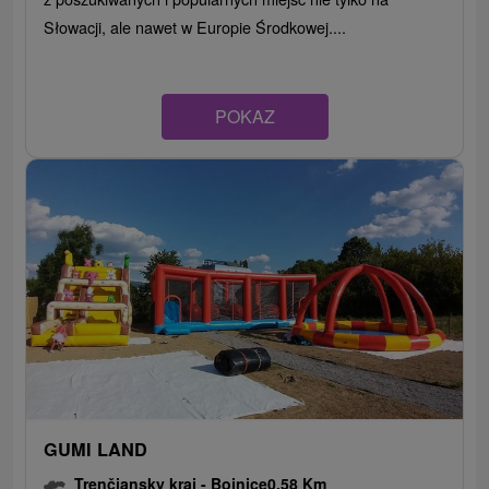
Słowacji, ale nawet w Europie Środkowej....
POKAZ
GUMI LAND
Trenčiansky kraj -
Bojnice
0.58 Km