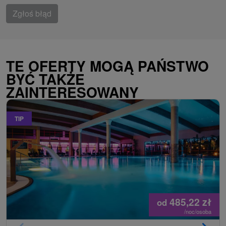
Zgłoś błąd
TE OFERTY MOGĄ PAŃSTWO
BYĆ TAKŻE
ZAINTERESOWANY
TIP
485,22
zł
od
/noc/osoba