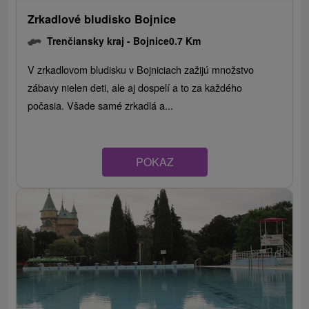
Zrkadlové bludisko Bojnice
Trenčiansky kraj -
Bojnice
0.7 Km
V zrkadlovom bludisku v Bojniciach zažijú množstvo
zábavy nielen deti, ale aj dospelí a to za každého
počasia. Všade samé zrkadlá a...
POKAZ