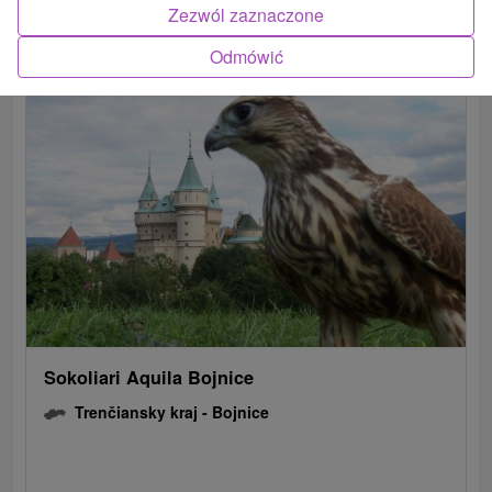
Zezwól zaznaczone
POKAZ
Odmówić
Sokoliari Aquila Bojnice
Trenčiansky kraj -
Bojnice