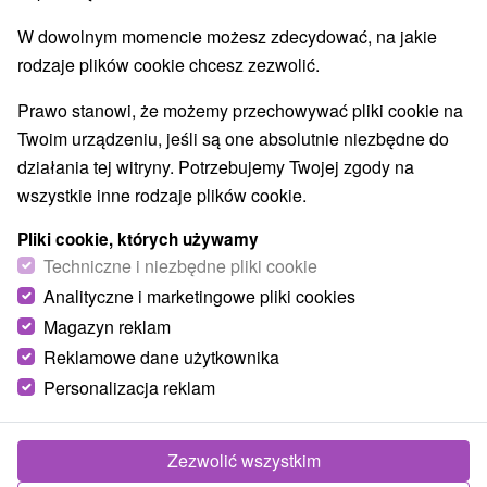
W dowolnym momencie możesz zdecydować, na jakie
rodzaje plików cookie chcesz zezwolić.
Prawo stanowi, że możemy przechowywać pliki cookie na
Twoim urządzeniu, jeśli są one absolutnie niezbędne do
działania tej witryny. Potrzebujemy Twojej zgody na
wszystkie inne rodzaje plików cookie.
Pliki cookie, których używamy
Techniczne i niezbędne pliki cookie
Analityczne i marketingowe pliki cookies
Narodowy Ogród Zoologiczny Bojnice
Magazyn reklam
Trenčiansky kraj -
Bojnice
Reklamowe dane użytkownika
Najczęściej odwiedzane narodowe zoo w uzdrowisku
Personalizacja reklam
Bojnice. Jego bramy zostały otwarte dla zwiedzających
po raz pierwszy w 1955 roku. Jest to...
Zezwolić wszystkim