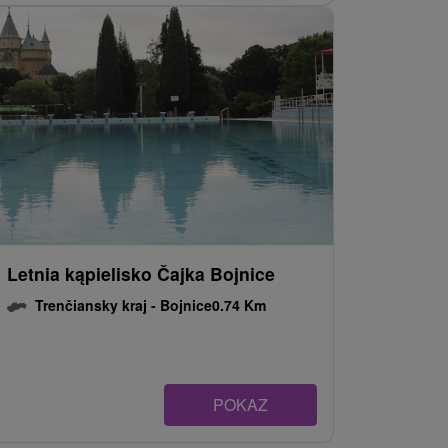
Letnia kąpielisko Čajka Bojnice
Trenčiansky kraj -
Bojnice
0.74 Km
POKAZ