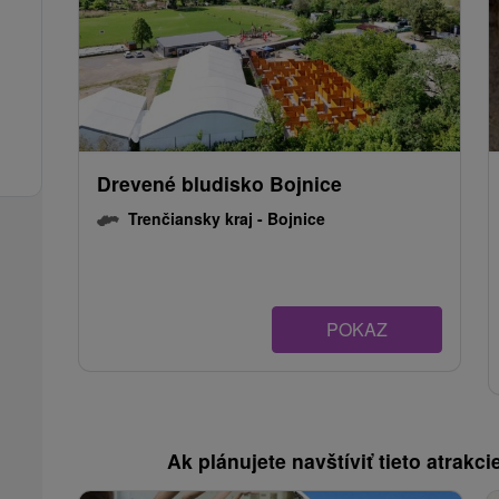
Drevené bludisko Bojnice
Trenčiansky kraj -
Bojnice
POKAZ
Ak plánujete navštíviť tieto atrakcie