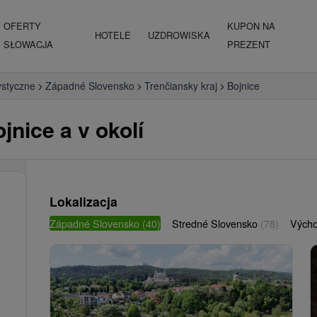
OFERTY
KUPON NA
HOTELE
UZDROWISKA
SŁOWACJA
PREZENT
ystyczne
Západné Slovensko
Trenčiansky kraj
Bojnice
jnice a v okolí
Lokalizacja
Západné Slovensko
(40)
Stredné Slovensko
(78)
Vých