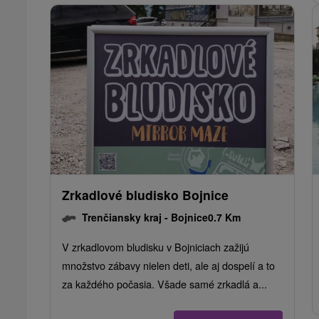
Zrkadlové bludisko Bojnice
Trenčiansky kraj -
Bojnice
0.7 Km
V zrkadlovom bludisku v Bojniciach zažijú
množstvo zábavy nielen deti, ale aj dospelí a to
za každého počasia. Všade samé zrkadlá a...