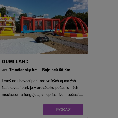
GUMI LAND
Trenčiansky kraj -
Bojnice
0.58 Km
Letný nafukovací park pre veľkých aj malých.
Nafukovací park je v prevádzke počas letných
mesiacoch a funguje aj v nepriaznivom počasí....
POKAZ