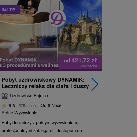
Náš TIP
421,72
zł
od
/noc/osoba
Pobyt uzdrowiskowy DYNAMIK:
Sylweste
Leczniczy relaks dla ciała i duszy
zdrowia 
zabiega
Uzdrowisko Bojnice
Uzdrowi
Od 6 Noce
9,3
(575 recenzji)
9,7
(58 
Pełne Wyżywienie
Przywitaj N
Pobyt leczniczy z pełnym wyżywieniem,
zakwaterowa
profesjonalnymi zabiegami i dostępem do