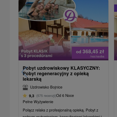
368,45
zł
od
/noc/osoba
Pobyt uzdrowiskowy KLASYCZNY:
Pobyt regeneracyjny z opieką
lekarską
Uzdrowisko Bojnice
Od 6 Noce
9,3
(575 recenzji)
Pełne Wyżywienie
Połącz relaks z profesjonalną opieką. Pobyt z
pełnym wyżywieniem, konsultacjami lekarskimi i