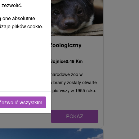
 zezwolić.
ą one absolutnie
dzaje plików cookie.
Narodowy Ogród Zoologiczny
Bojnice
Trenčiansky kraj -
Bojnice
0.49 Km
Najczęściej odwiedzane narodowe zoo w
uzdrowisku Bojnice. Jego bramy zostały otwarte
dla zwiedzających po raz pierwszy w 1955 roku.
Jest to...
Zezwolić wszystkim
POKAZ