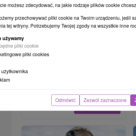
 możesz zdecydować, na jakie rodzaje plików cookie chcesz
ożemy przechowywać pliki cookie na Twoim urządzeniu, jeśli s
ia tej witryny. Potrzebujemy Twojej zgody na wszystkie inne ro
ych używamy
Zamek Bojnice
będne pliki cookie
Trenčiansky kraj -
Bojnice
0.48 Km
ketingowe pliki cookies
Romantyczny zamek zbudowany z trawertynu
 użytkownika
jest jednym z poszukiwanych i popularnych
eklam
miejsc nie tylko na Słowacji, ale nawet w Europie
Środkowej....
Odmówić
Zezwól zaznaczone
POKAZ