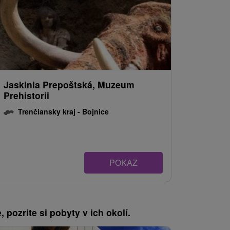
Jaskinia Prepoštská, Muzeum
Prehistorii
Trenčiansky kraj -
Bojnice
POKAZ
, pozrite si pobyty v ich okolí.