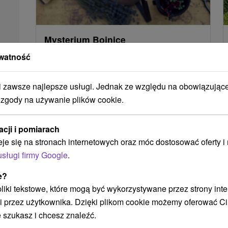
Mysterium Bojnice
Trenčiansky kraj -
Bojnice
0.32 Km
watność
zawsze najlepsze usługi. Jednak ze względu na obowiązując
 zgody na używanie plików cookie.
POKAZ
acji i pomiarach
eje się na stronach internetowych oraz móc dostosować oferty 
usługi firmy Google
.
e?
 pliki tekstowe, które mogą być wykorzystywane przez strony int
i przez użytkownika. Dzięki plikom cookie możemy oferować Ci
 szukasz i chcesz znaleźć.