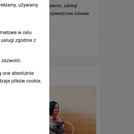
i reklamy, używamy
kwaterowanie, pełne wyżywienie, zabiegi
cznicze, baseny termalne i sylwestrowa zabawa
muzyką na żywo.
ernetowe w celu
 usługi zgodnie z
 zezwolić.
ą one absolutnie
WANY
dzaje plików cookie.