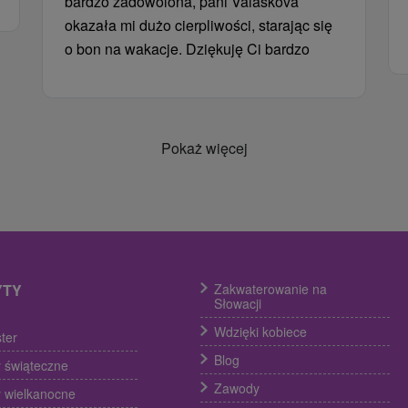
bardzo zadowolona, ​​pani Valaskova
okazała mi dużo cierpliwości, starając się
o bon na wakacje. Dziękuję Ci bardzo
Pokaż więcej
YTY
Zakwaterowanie na
Słowacji
Wdzięki kobiece
ter
Blog
 świąteczne
Zawody
 wielkanocne