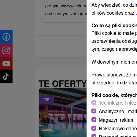
Aby wiedzieć, co dzi
pełnym wyżywieniem, konsultacjami lekarskimi 
plików cookies oraz
codziennymi zabiegami.
Co to są pliki cooki
Pliki cookie to małe
usprawnienia obsług
tym, czego naprawdę
W dowolnym momencie
Prawo stanowi, że m
TE OFERTY MOGĄ PAŃ
niezbędne do działan
Pliki cookie, któr
TIP
Techniczne i niez
Analityczne i mar
Magazyn reklam
Reklamowe dane
Personalizacja r