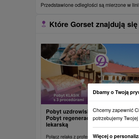
Przedstawione odległości są mierzone w lini
Które Gorset znajdują się
Dbamy o Twoją pry
Chcemy zapewnić Ci 
Pobyt uzdrowiskowy KLASYCZNY:
Pobyt regeneracyjny z opieką
potrzebujemy Twojej
lekarską
Więcej o personaliz
Połącz relaks z profesjonalną opieką. Pobyt z