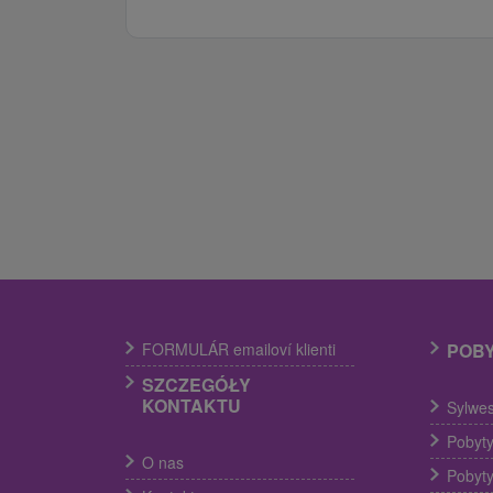
FORMULÁR emailoví klienti
POB
SZCZEGÓŁY
KONTAKTU
Sylwes
Pobyty
O nas
Pobyty