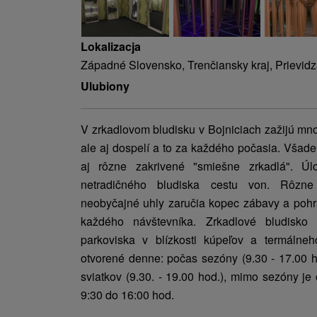
Lokalizacja
Západné Slovensko, Trenčiansky kraj, Prievidz
Ulubiony
V zrkadlovom bludisku v Bojniciach zažijú mno
ale aj dospelí a to za každého počasia. Všad
aj rôzne zakrivené "smiešne zrkadlá". Úl
netradičného bludiska cestu von. Rôzne 
neobyčajné uhly zaručia kopec zábavy a pohra
každého návštevníka. Zrkadlové bludisko
parkoviska v blízkosti kúpeľov a termálne
otvorené denne: počas sezóny (9.30 - 17.00 h
sviatkov (9.30. - 19.00 hod.), mimo sezóny j
9:30 do 16:00 hod.