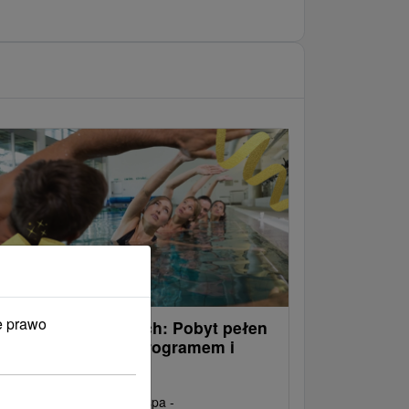
e prawo
ylwester w Bojnicach: Pobyt pełen
drowia i relaksu z programem i
abiegami
zywitaj Nowy Rok w stylu spa -