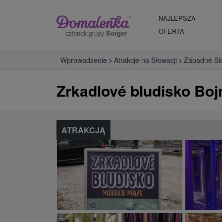
NAJLEPSZA
OFERTA
członek grupy
Sorger
Wprowadzenie
Atrakcje na Słowacji
Západné Sl
Zrkadlové bludisko Boj
ATRAKCJĄ