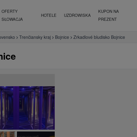
OFERTY
KUPON NA
HOTELE
UZDROWISKA
SŁOWACJA
PREZENT
ovensko
Trenčiansky kraj
Bojnice
Zrkadlové bludisko Bojnice
nice