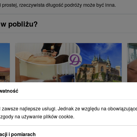
i prostej, rzeczywista długość podróży może być inna.
 w pobliżu?
watność
zawsze najlepsze usługi. Jednak ze względu na obowiązując
Pobyt uzdrowiskowy DYNAMIK:
S
Leczniczy relaks dla ciała i duszy
z
 zgody na używanie plików cookie.
z
Pobyt leczniczy z pełnym wyżywieniem,
acji i pomiarach
Pr
profesjonalnymi zabiegami i dostępem do