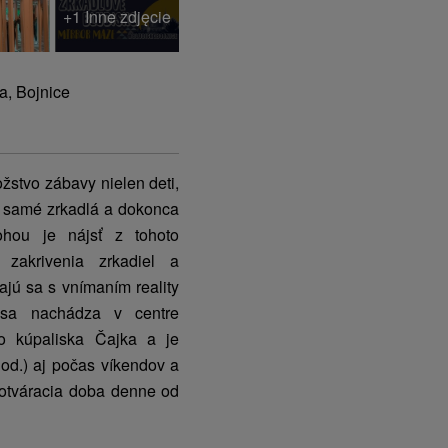
+1 Inne zdjęcie
a, Bojnice
žstvo zábavy nielen deti,
e samé zrkadlá a dokonca
ohou je nájsť z tohoto
zakrivenia zrkadiel a
jú sa s vnímaním reality
 sa nachádza v centre
ho kúpaliska Čajka a je
od.) aj počas víkendov a
e otváracia doba denne od