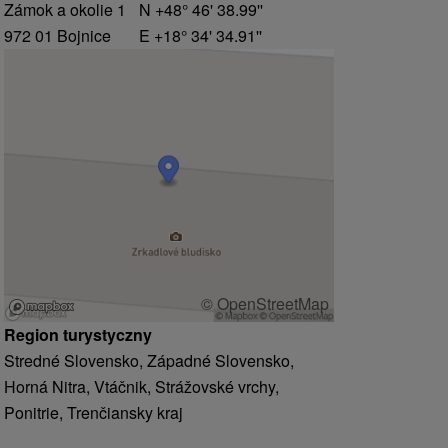
Zámok a okolie 1
N +48° 46' 38.99''
972 01 Bojnice
E +18° 34' 34.91''
© OpenStreetMap
Region turystyczny
Stredné Slovensko, Západné Slovensko,
Horná Nitra, Vtáčnik, Strážovské vrchy,
Ponitrie, Trenčiansky kraj