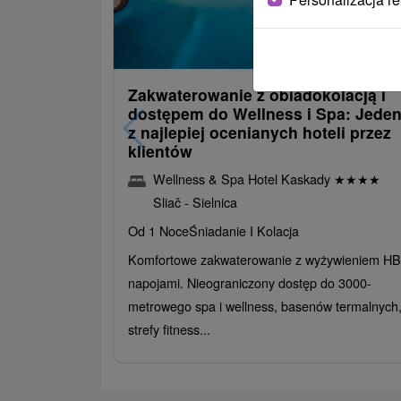
485,30
od
/noc/os
Zakwaterowanie z obiadokolacją i
dostępem do Wellness i Spa: Jede
z najlepiej ocenianych hoteli przez
klientów
Wellness & Spa Hotel Kaskady
★
★
★
★
Sliač - Sielnica
Od 1 Noce
Śniadanie I Kolacja
Komfortowe zakwaterowanie z wyżywieniem HB 
napojami. Nieograniczony dostęp do 3000-
metrowego spa i wellness, basenów termalnych
strefy fitness...