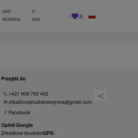
NAD
O
MORZEM
NAS
Przejdź do
+421 908 753 432
zrkadlovebludiskobojnice@gmail.com
Facebook
Opinii Google
Zrkadlové bludisko
GPS: