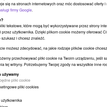
eje się na stronach internetowych oraz móc dostosować oferty 
i
za
basenów termalnych oferuje idealne połączenie
usługi firmy Google
.
le
zabiegów, wypoczynku i relaksu.
z 
e?
 pliki tekstowe, które mogą być wykorzystywane przez strony int
i przez użytkownika. Dzięki plikom cookie możemy oferować Ci
Załaduj więcej
 szukasz i chcesz znaleźć.
 możesz zdecydować, na jakie rodzaje plików cookie chcesz
ożemy przechowywać pliki cookie na Twoim urządzeniu, jeśli s
STWO BYĆ TAKŻE ZAINTERESO
ia tej witryny. Potrzebujemy Twojej zgody na wszystkie inne ro
ych używamy
będne pliki cookie
ketingowe pliki cookies
 użytkownika
eklam