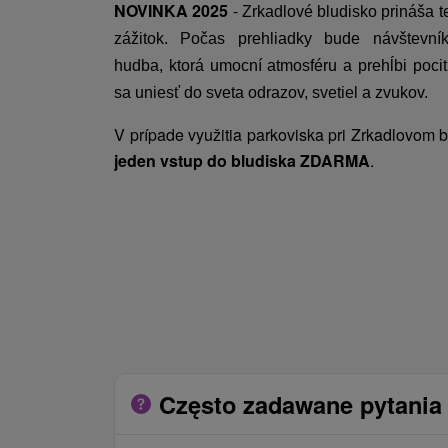
NOVINKA 2025
-
Zrkadlové bludisko prináša te
zážitok. Počas prehliadky bude návštevní
hudba, ktorá umocní atmosféru a prehĺbi poci
sa uniesť do sveta odrazov, svetiel a zvukov.
V prípade využitia parkoviska pri Zrkadlovom b
jeden vstup do bludiska ZDARMA
.
Często zadawane pytania 