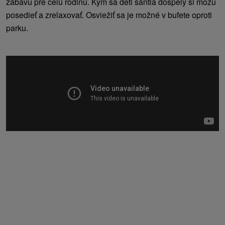
zábavu pre celú rodinu. Kým sa deti šantia dospelý si môžu
posedieť a zrelaxovať. Osviežiť sa je možné v bufete oproti
parku.