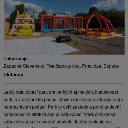
Lokalizacja
Západné Slovensko, Trenčiansky kraj, Prievidza, Bojnice
Ulubiony
Letný nafukovací park pre veľkých aj malých. Nafukovací
park je v prevádzke počas letných mesiacoch a funguje aj v
nepriaznivom počasí. Park je celý zastreší a ponúka deväť
nafukovacích atrakcií ako je nafukovací hrad, šmýkačka,
zábavné atrakcie a vodné atrakcie. Ideálne miesto na