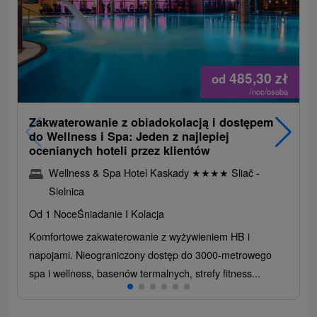
485,30
zł
od
/noc/osoba
Zakwaterowanie z obiadokolacją i dostępem
do Wellness i Spa: Jeden z najlepiej
ocenianych hoteli przez klientów
Wellness & Spa Hotel Kaskady
★
★
★
★
Sliač -
Sielnica
Od 1 Noce
Śniadanie I Kolacja
Komfortowe zakwaterowanie z wyżywieniem HB i
napojami. Nieograniczony dostęp do 3000-metrowego
spa i wellness, basenów termalnych, strefy fitness...