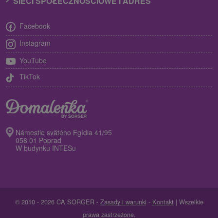
SIECI SPOŁECZNOŚCIOWE I ADRES
Facebook
Instagram
YouTube
TikTok
Námestie svätého Egídia 41/95
058 01 Poprad
W budynku INTESu
© 2010 - 2026 CA SORGER -
Zasady i warunki
-
Kontakt
| Wszelkie
prawa zastrzeżone.