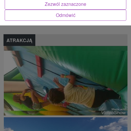
Zezwól zaznaczone
Znalazłeś błąd lub chcesz polecić nam nową atrakcję
Odmówić
Zgłoś błąd
ATRAKCJĄ