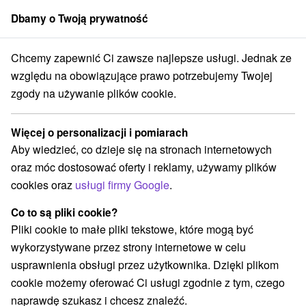
Dbamy o Twoją prywatność
członek grupy
Sorger
Chcemy zapewnić Ci zawsze najlepsze usługi. Jednak ze
acji
Západné Slovensko
Trenčiansky kraj
Bojnice
GUMI LAND
względu na obowiązujące prawo potrzebujemy Twojej
zgody na używanie plików cookie.
GUMI LAND
Więcej o personalizacji i pomiarach
Przejdź do
Aby wiedzieć, co dzieje się na stronach internetowych
oraz móc dostosować oferty i reklamy, używamy plików
cookies oraz
usługi firmy Google
.
0905 327 279
info@atrakcie.net
Co to są pliki cookie?
Facebook
Pliki cookie to małe pliki tekstowe, które mogą być
wykorzystywane przez strony internetowe w celu
Opinii Google
usprawnienia obsługi przez użytkownika. Dzięki plikom
Rybníčky
GPS:
cookie możemy oferować Ci usługi zgodnie z tym, czego
972 01 Bojnice
N +48° 46' 33.95''
naprawdę szukasz i chcesz znaleźć.
E +18° 35' 4.25''