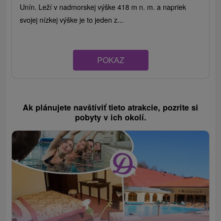
Unín. Leží v nadmorskej výške 418 m n. m. a napriek
svojej nízkej výške je to jeden z...
POKAZ
Ak plánujete navštíviť tieto atrakcie, pozrite si
pobyty v ich okolí.