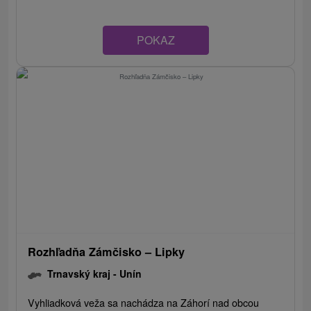
POKAZ
Rozhľadňa Zámčisko – Lipky
Trnavský kraj -
Unín
Vyhliadková veža sa nachádza na Záhorí nad obcou