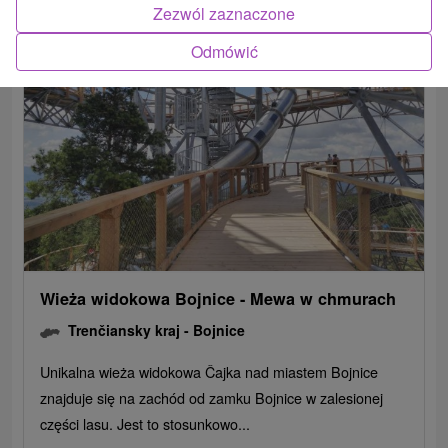
Zezwól zaznaczone
Odmówić
Wieża widokowa Bojnice - Mewa w chmurach
Trenčiansky kraj -
Bojnice
Unikalna wieża widokowa Čajka nad miastem Bojnice
znajduje się na zachód od zamku Bojnice w zalesionej
części lasu. Jest to stosunkowo...