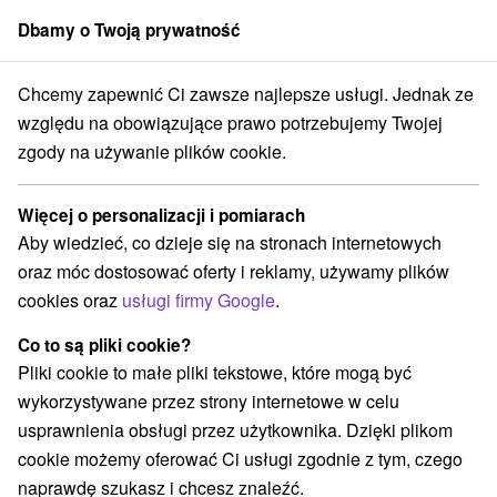
Dbamy o Twoją prywatność
członek grupy
Sorger
Chcemy zapewnić Ci zawsze najlepsze usługi. Jednak ze
Atrakcje na Słowacji
Wieże obserwacyjne i chodniki
w spa
względu na obowiązujące prawo potrzebujemy Twojej
zgody na używanie plików cookie.
Wieże obserwacyjne i chodniki w
spa
Więcej o personalizacji i pomiarach
Aby wiedzieć, co dzieje się na stronach internetowych
Kategorie
oraz móc dostosować oferty i reklamy, używamy plików
cookies oraz
usługi firmy Google
.
Wszystkie kategorie
Rafting, rafting, rafting
(4)
Zamki, pałace, ruiny
(9)
Co to są pliki cookie?
Loty widokowe i rejsy wycieczkowe
Sporty
(2)
(5)
Pliki cookie to małe pliki tekstowe, które mogą być
Jazda konna
Skanseny
Chaty górskie
(1)
(2)
(6)
wykorzystywane przez strony internetowe w celu
Zamki
Miejsca sakralne
(2)
(2)
usprawnienia obsługi przez użytkownika. Dzięki plikom
Wieże obserwacyjne i chodniki
(2)
cookie możemy oferować Ci usługi zgodnie z tym, czego
Obiekty architektoniczne
Ośrodek narciarski
(2)
(3)
naprawdę szukasz i chcesz znaleźć.