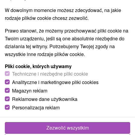
Parki miejskie i zamkowe
Źródła
(3)
(23)
W dowolnym momencie możesz zdecydować, na jakie
Pola golfowe
Tory gokartowe
(4)
(1)
rodzaje plików cookie chcesz zezwolić.
Amfiteatry i kina w przyrodzie
(1)
Túry a turistické chodníky
Tarcze
Jaskinie
(14)
(9)
(3)
Prawo stanowi, że możemy przechowywać pliki cookie na
Kolejki linowe
Atrakcje z adrenaliną
(1)
(11)
Twoim urządzeniu, jeśli są one absolutnie niezbędne do
Atrakcje turystyczne
Muzea i galerie
(18)
(7)
działania tej witryny. Potrzebujemy Twojej zgody na
Ogrody zoologiczne i fermy zwierząt
(2)
wszystkie inne rodzaje plików cookie.
Ogrody botaniczne
Escaperoom
(1)
(1)
Pliki cookie, których używamy
Jeziora, jeziora, zbiorniki wodne
(8)
Techniczne i niezbędne pliki cookie
Atrakcje dla dzieci
Zabytki techniki
(31)
(5)
Analityczne i marketingowe pliki cookies
Wodospady
Kościoły drewniane
(5)
(3)
Aquaparki, baseny
Planetarium i obserwatorium
Magazyn reklam
(12)
(1)
Ośrodki i miasteczka dziecięce
(3)
Reklamowe dane użytkownika
Areny laserowe i paintball
(1)
Personalizacja reklam
Wsie i miasta
Zezwolić wszystkim
Unín
(1)
Bojnice
(1)