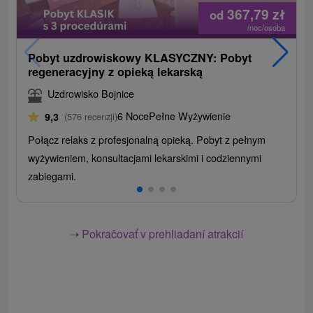
367,79
zł
od
/noc/osoba
Pobyt uzdrowiskowy KLASYCZNY: Pobyt
regeneracyjny z opieką lekarską
Uzdrowisko Bojnice
6 Noce
Pełne Wyżywienie
9,3
(576 recenzji)
Połącz relaks z profesjonalną opieką. Pobyt z pełnym
wyżywieniem, konsultacjami lekarskimi i codziennymi
zabiegami.
➝ Pokračovať v prehliadaní atrakcií