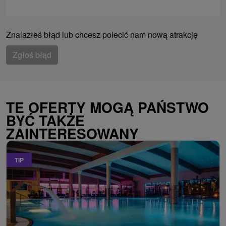
Znalazłeś błąd lub chcesz polecić nam nową atrakcję
Zgłoś błąd
TE OFERTY MOGĄ PAŃSTWO
BYĆ TAKŻE
ZAINTERESOWANY
TIP