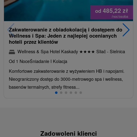
485,22
zł
od
/noc/osoba
Zakwaterowanie z obiadokolacją i dostępem do
Wellness i Spa: Jeden z najlepiej ocenianych
hoteli przez klientów
Wellness & Spa Hotel Kaskady
★
★
★
★
Sliač - Sielnica
Od 1 Noce
Śniadanie I Kolacja
Komfortowe zakwaterowanie z wyżywieniem HB i napojami.
Nieograniczony dostęp do 3000-metrowego spa i wellness,
basenów termalnych, strefy fitness...
Zadowoleni klienci