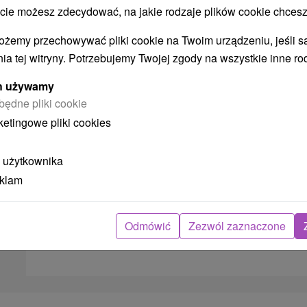
Uzdrowisko Czerwony Klasztor -
 możesz zdecydować, na jakie rodzaje plików cookie chcesz
Smerdžonka
ożemy przechowywać pliki cookie na Twoim urządzeniu, jeśli s
Od 4 Noce
Pełne Wyżywienie
9,1
(61 recenzji)
ia tej witryny. Potrzebujemy Twojej zgody na wszystkie inne ro
Zafunduj sobie regenerujący pobyt w spa z
ych używamy
pełnym wyżywieniem, wstępnym badaniem
będne pliki cookie
lekarskim i dwoma zabiegami na każdą noc
ketingowe pliki cookies
pobytu oraz codziennym...
 użytkownika
➝ Pokračovať v prehl
eklam
Odmówić
Zezwól zaznaczone