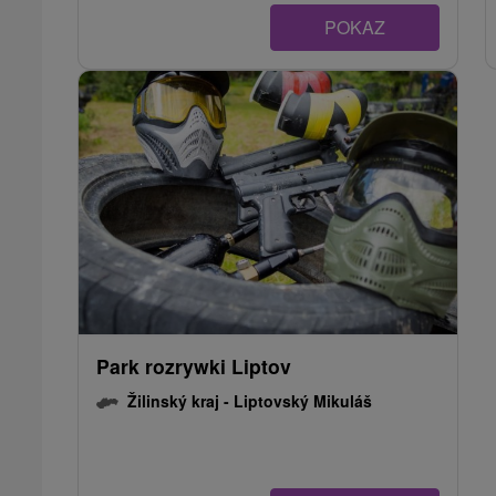
POKAZ
Park rozrywki Liptov
Žilinský kraj -
Liptovský Mikuláš