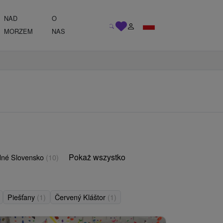
NAD
O
MORZEM
NAS
Pokaż wszystko
né Slovensko
(10)
Piešťany
(1)
Červený Kláštor
(1)