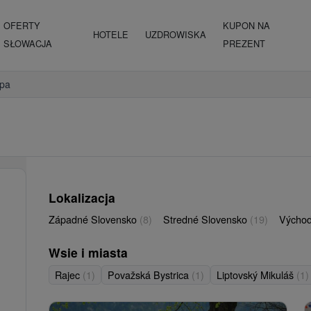
OFERTY
KUPON NA
HOTELE
UZDROWISKA
SŁOWACJA
PREZENT
spa
Lokalizacja
Západné Slovensko
(8)
Stredné Slovensko
(19)
Východ
Wsie i miasta
Rajec
(1)
Považská Bystrica
(1)
Liptovský Mikuláš
(1)