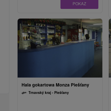
POKAZ
Hala gokartowa Monza Piešťany
Trnavský kraj -
Piešťany