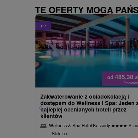
TE OFERTY MOGĄ PAŃ
TIP
485,30
z
od
/noc/oso
Zakwaterowanie z obiadokolacją i
dostępem do Wellness i Spa: Jeden 
najlepiej ocenianych hoteli przez
klientów
Wellness & Spa Hotel Kaskady
★
★
★
★
Sliač
- Sielnica