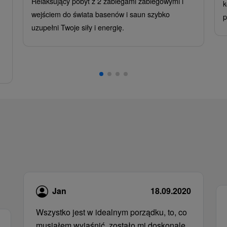
Relaksujący pobyt z 2 zabiegami zabiegowymi i
k
wejściem do świata basenów i saun szybko
p
uzupełni Twoje siły i energię.
Jan
18.09.2020
Wszystko jest w idealnym porządku, to, co
musiałem wyjaśnić, zostało mi doskonale