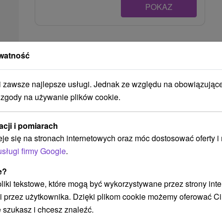
POKAZ
Ak plánujete navštíviť tieto atrakcie
watność
zawsze najlepsze usługi. Jednak ze względu na obowiązując
 zgody na używanie plików cookie.
acji i pomiarach
eje się na stronach internetowych oraz móc dostosować oferty 
usługi firmy Google
.
267,25
zł
od
e?
/noc/osoba
 pliki tekstowe, które mogą być wykorzystywane przez strony int
i przez użytkownika. Dzięki plikom cookie możemy oferować Ci
Pobyt rehabilitacyjny: Odnowa
 szukasz i chcesz znaleźć.
uzdrowiskowa – Smerdžonka