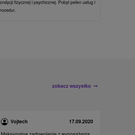
ondycji fizycznej i psychicznej. Pobyt pełen usług i
Ciesz się z
rocedur.
wrażeń poby
atrakcje wod
zobacz wszystko
Vojtech
17.09.2020
Maksymalne zadowolenie z wyposażenia