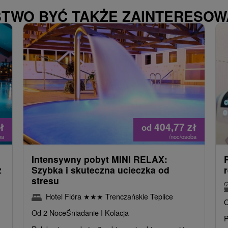
STWO BYĆ TAKŻE ZAINTERESO
ł
404,77
zł
od
ba
/noc/osoba
Intensywny pobyt MINI RELAX:
z
Szybka i skuteczna ucieczka od
stresu
Hotel Flóra
★
★
★
Trenczańskie Teplice
O
Od 2 Noce
Śniadanie I Kolacja
P