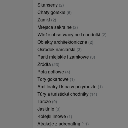
Skanseny
(2)
Chaty górskie
(6)
Zamki
(2)
Miejsca sakralne
(2)
Wieże obserwacyjne i chodniki
(2)
Obiekty architektoniczne
(2)
Ośrodek narciarski
(3)
Parki miejskie i zamkowe
(3)
Źródła
(23)
Pola golfowe
(4)
Tory gokartowe
(1)
Amfiteatry i kina w przyrodzie
(1)
Túry a turistické chodníky
(14)
Tarcze
(9)
Jaskinie
(3)
Kolejki linowe
(1)
Atrakcje z adrenaliną
(11)