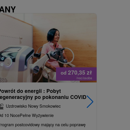
WANY
270,35
zł
od
/noc/osoba
Powrót do energii : Pobyt
Najlepiej
regeneracyjny po pokonaniu COVID
najpopul
korzystn
Uzdrowisko Nowy Smokowiec
INCLUSI
d 10 Noce
Pełne Wyżywienie
Grand 
rogram postcovidowy mający na celu poprawę
Od 2 Noce
A