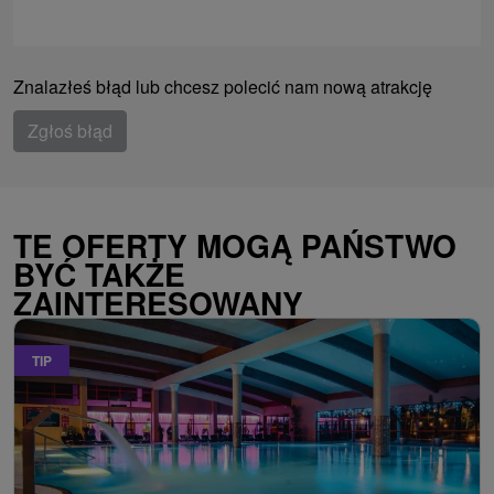
Znalazłeś błąd lub chcesz polecić nam nową atrakcję
Zgłoś błąd
TE OFERTY MOGĄ PAŃSTWO
BYĆ TAKŻE
ZAINTERESOWANY
TIP