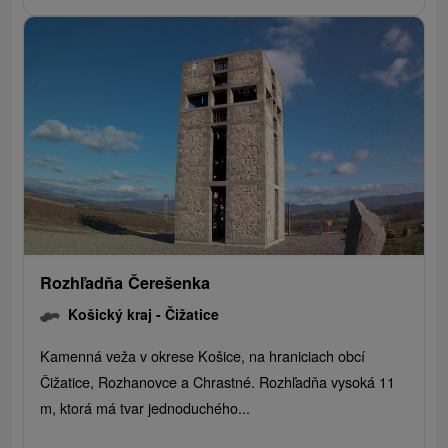
Rozhľadňa Čerešenka
Košický kraj -
Čižatice
Kamenná veža v okrese Košice, na hraniciach obcí
Čižatice, Rozhanovce a Chrastné. Rozhľadňa vysoká 11
m, ktorá má tvar jednoduchého...