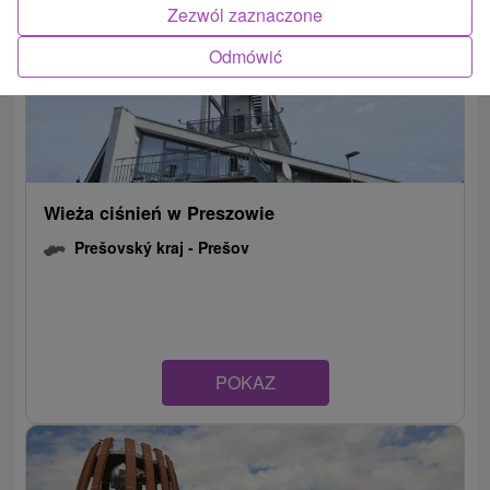
Zezwól zaznaczone
Odmówić
Wieża ciśnień w Preszowie
Prešovský kraj -
Prešov
POKAZ