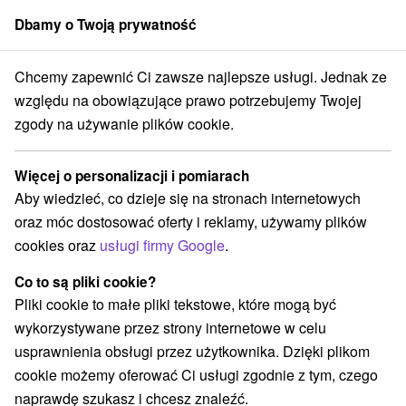
Dbamy o Twoją prywatność
członek grupy
Sorger
Chcemy zapewnić Ci zawsze najlepsze usługi. Jednak ze
trakcje na Słowacji
Wieże obserwacyjne i chodniki
Slanské vrchy
względu na obowiązujące prawo potrzebujemy Twojej
zgody na używanie plików cookie.
Wieże obserwacyjne i chodniki
Slanské vrchy
Więcej o personalizacji i pomiarach
Aby wiedzieć, co dzieje się na stronach internetowych
Kategorie
oraz móc dostosować oferty i reklamy, używamy plików
cookies oraz
usługi firmy Google
.
Wszystkie kategorie
Planetarium i obserwatorium
(2)
Szlaki winne
Pola golfowe
Źródła
(1)
(1)
(1)
Co to są pliki cookie?
Ośrodek narciarski
Obiekty architektoniczne
(1)
(2)
Pliki cookie to małe pliki tekstowe, które mogą być
Miejsca sakralne
Zamki
Chaty górskie
(3)
(5)
(1)
wykorzystywane przez strony internetowe w celu
Teatry
Skanseny
Sporty
(3)
(4)
(3)
usprawnienia obsługi przez użytkownika. Dzięki plikom
Zamki, pałace, ruiny
(9)
cookie możemy oferować Ci usługi zgodnie z tym, czego
Wieże obserwacyjne i chodniki
(5)
naprawdę szukasz i chcesz znaleźć.