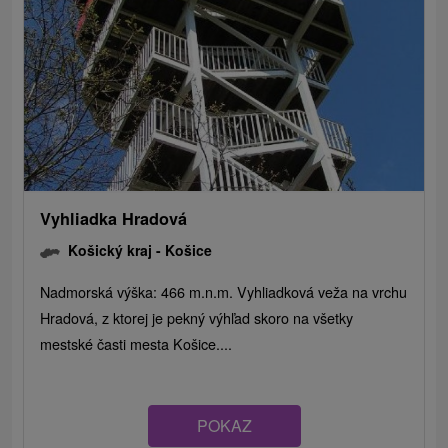
Vyhliadka Hradová
Košický kraj -
Košice
Nadmorská výška: 466 m.n.m. Vyhliadková veža na vrchu
Hradová, z ktorej je pekný výhľad skoro na všetky
mestské časti mesta Košice....
POKAZ