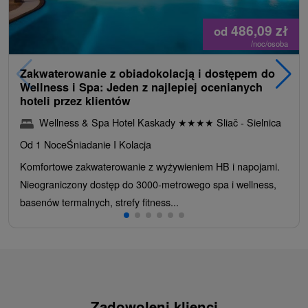
486,09
zł
od
/noc/osoba
Zakwaterowanie z obiadokolacją i dostępem do
Wellness i Spa: Jeden z najlepiej ocenianych
hoteli przez klientów
Wellness & Spa Hotel Kaskady
★
★
★
★
Sliač - Sielnica
Od 1 Noce
Śniadanie I Kolacja
Komfortowe zakwaterowanie z wyżywieniem HB i napojami.
Nieograniczony dostęp do 3000-metrowego spa i wellness,
basenów termalnych, strefy fitness...
Zadowoleni klienci