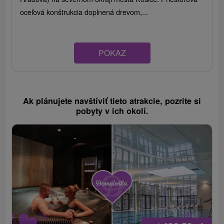
oceľová konštrukcia doplnená drevom,...
POKAZ
Ak plánujete navštíviť tieto atrakcie, pozrite si
pobyty v ich okolí.