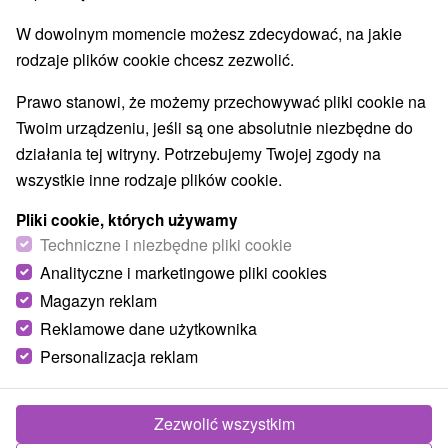
Areny laserowe i paintball
(2)
W dowolnym momencie możesz zdecydować, na jakie
Ośrodki i miasteczka dziecięce
(3)
rodzaje plików cookie chcesz zezwolić.
Jeziora, jeziora, zbiorniki wodne
(4)
Aquaparki, baseny
Kościoły drewniane
(1)
(1)
Prawo stanowi, że możemy przechowywać pliki cookie na
Pomniki
Zabytki techniki
Atrakcje dla dzieci
(1)
(6)
(16)
Twoim urządzeniu, jeśli są one absolutnie niezbędne do
Tarcze
Escaperoom
Ogrody botaniczne
(2)
(5)
(2)
działania tej witryny. Potrzebujemy Twojej zgody na
Ogrody zoologiczne i fermy zwierząt
(3)
wszystkie inne rodzaje plików cookie.
Muzea i galerie
Atrakcje turystyczne
(9)
(8)
Pliki cookie, których używamy
Atrakcje z adrenaliną
Kolejki linowe
(4)
(2)
Techniczne i niezbędne pliki cookie
Tory bobslejowe
Jaskinie
(1)
(1)
Analityczne i marketingowe pliki cookies
Magazyn reklam
Wsie i miasta
Reklamowe dane użytkownika
Prešov
(1)
Malá Tŕňa
(1)
Personalizacja reklam
Zezwolić wszystkim